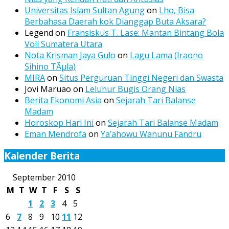
Universitas Islam Sultan Agung
on
Lho, Bisa
Berbahasa Daerah kok Dianggap Buta Aksara?
Legend
on
Fransiskus T. Lase: Mantan Bintang Bola
Voli Sumatera Utara
Nota Krisman Jaya Gulo
on
Lagu Lama (Iraono
Sihino TÃµla)
MIRA
on
Situs Perguruan Tinggi Negeri dan Swasta
Jovi Maruao
on
Leluhur Bugis Orang Nias
Berita Ekonomi Asia
on
Sejarah Tari Balanse
Madam
Horoskop Hari Ini
on
Sejarah Tari Balanse Madam
Eman Mendrofa
on
Ya’ahowu Wanunu Fandru
Kalender Berita
September 2010
M
T
W
T
F
S
S
1
2
3
4
5
6
7
8
9
10
11
12