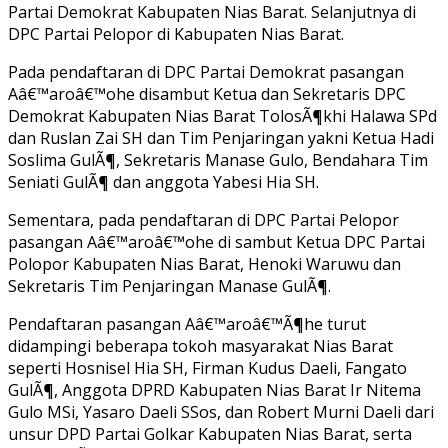
Partai Demokrat Kabupaten Nias Barat. Selanjutnya di
DPC Partai Pelopor di Kabupaten Nias Barat.
Pada pendaftaran di DPC Partai Demokrat pasangan
Aâ€™aroâ€™ohe disambut Ketua dan Sekretaris DPC
Demokrat Kabupaten Nias Barat TolosÃ¶khi Halawa SPd
dan Ruslan Zai SH dan Tim Penjaringan yakni Ketua Hadi
Soslima GulÃ¶, Sekretaris Manase Gulo, Bendahara Tim
Seniati GulÃ¶ dan anggota Yabesi Hia SH.
Sementara, pada pendaftaran di DPC Partai Pelopor
pasangan Aâ€™aroâ€™ohe di sambut Ketua DPC Partai
Polopor Kabupaten Nias Barat, Henoki Waruwu dan
Sekretaris Tim Penjaringan Manase GulÃ¶.
Pendaftaran pasangan Aâ€™aroâ€™Ã¶he turut
didampingi beberapa tokoh masyarakat Nias Barat
seperti Hosnisel Hia SH, Firman Kudus Daeli, Fangato
GulÃ¶, Anggota DPRD Kabupaten Nias Barat Ir Nitema
Gulo MSi, Yasaro Daeli SSos, dan Robert Murni Daeli dari
unsur DPD Partai Golkar Kabupaten Nias Barat, serta