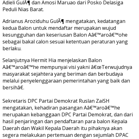
Adieli GulÃ¶ dan Amosi Maruao dari Posko Delasiga
Peduli Nias Barat.
Adrianus Aroziduhu GulÃ¶ mengatakan, kedatangan
kedua Balon untuk mendaftar merupakan wujud
kesungguhan dan keseriusan Balon Aâ€™aroâ€™ohe
sebagai bakal calon sesuai ketentuan peraturan yang
berlaku.
Selanjutnya Hermit Hia menjelaskan Balon
Aâ€™aroâ€™he mempunyai visi yakni â€œTerwujudnya
masyarakat sejahtera yang beriman dan berbudaya
melalui penyelenggaraan pemerintahan yang baik dan
bersihâ€.
Sekretaris DPC Partai Demokrat Ruslan ZaiSH
mengatakan, kehadiran pasangan Aâ€™aroâ€™he
merupakan kebanggaan DPC Partai Demokrat, dan dari
hasil penjaringan dan pendaftaran para balon Kepala
Daerah dan Wakil Kepala Daerah itu pihaknya akan
segera melakukan pertemuan dengan sejumlah DPAC