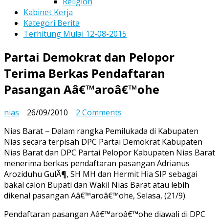
Religion
Kabinet Kerja
Kategori Berita
Terhitung Mulai 12-08-2015
Partai Demokrat dan Pelopor
Terima Berkas Pendaftaran
Pasangan Aâ€™aroâ€™ohe
on
nias
26/09/2010
2 Comments
Partai
Nias Barat – Dalam rangka Pemilukada di Kabupaten
Demokrat
Nias secara terpisah DPC Partai Demokrat Kabupaten
dan
Nias Barat dan DPC Partai Pelopor Kabupaten Nias Barat
Pelopor
menerima berkas pendaftaran pasangan Adrianus
Terima
Aroziduhu GulÃ¶, SH MH dan Hermit Hia SIP sebagai
Berkas
bakal calon Bupati dan Wakil Nias Barat atau lebih
Pendaftaran
dikenal pasangan Aâ€™aroâ€™ohe, Selasa, (21/9).
Pasangan
Aâ€™aroâ€™ohe
Pendaftaran pasangan Aâ€™aroâ€™ohe diawali di DPC