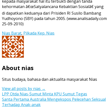
kepada masyarakat hal itu terbukti dengan tanda
kehormatan â€œSatyalancana Kebaktian Sosialâ€ yang
di dapatkan keduanya dari Prisiden RI Susilo Bambang
Yudhoyono (SBY) pada tahun 2005. (www.analisadaily.com
25-09-2010)
Nias Barat
,
Pilkada Kep. Nias
About nias
Situs budaya, bahasa dan aktualita masyarakat Nias
View all posts by nias
→
Post
LPP Otda Nias-Sumut Minta KPU Sumut Tegas
Santa Pertama Australia Mengekspos Pelecehan Seksual
navigation
Terhadap Anak-anak