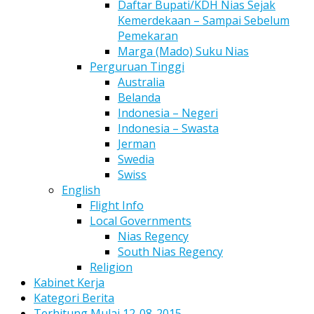
Daftar Bupati/KDH Nias Sejak
Kemerdekaan – Sampai Sebelum
Pemekaran
Marga (Mado) Suku Nias
Perguruan Tinggi
Australia
Belanda
Indonesia – Negeri
Indonesia – Swasta
Jerman
Swedia
Swiss
English
Flight Info
Local Governments
Nias Regency
South Nias Regency
Religion
Kabinet Kerja
Kategori Berita
Terhitung Mulai 12-08-2015