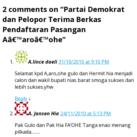
2 comments on “
Partai Demokrat
dan Pelopor Terima Berkas
Pendaftaran Pasangan
Aâ€™aroâ€™ohe
”
A.lince daeli
31/10/2010 at 9:10 PM
Selamat kpd A,aro,ohe gulo dan Hermit hia menjadi
calon dan wakil bupati nias barat smoga sukses dan
lebih sukses.yhw
Reply
↓
A. Jansen Hia
24/11/2010 at 5:13 PM
Pak Gulo dan Pak Hia FA’OHE Tanga enao menang
pilkada……..