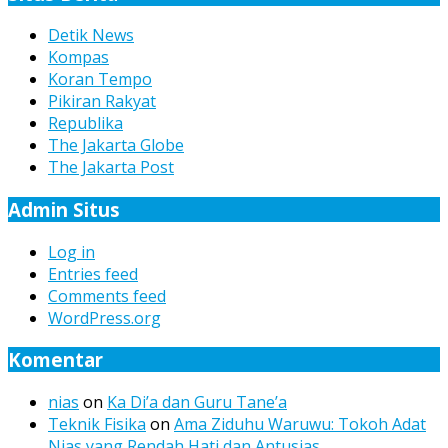
Detik News
Kompas
Koran Tempo
Pikiran Rakyat
Republika
The Jakarta Globe
The Jakarta Post
Admin Situs
Log in
Entries feed
Comments feed
WordPress.org
Komentar
nias
on
Ka Di’a dan Guru Tane’a
Teknik Fisika
on
Ama Ziduhu Waruwu: Tokoh Adat
Nias yang Rendah Hati dan Antusias