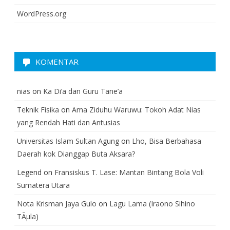
WordPress.org
KOMENTAR
nias
on
Ka Di’a dan Guru Tane’a
Teknik Fisika
on
Ama Ziduhu Waruwu: Tokoh Adat Nias
yang Rendah Hati dan Antusias
Universitas Islam Sultan Agung
on
Lho, Bisa Berbahasa
Daerah kok Dianggap Buta Aksara?
Legend
on
Fransiskus T. Lase: Mantan Bintang Bola Voli
Sumatera Utara
Nota Krisman Jaya Gulo
on
Lagu Lama (Iraono Sihino
TÃµla)