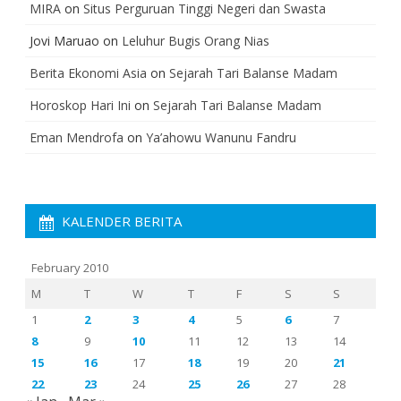
MIRA
on
Situs Perguruan Tinggi Negeri dan Swasta
Jovi Maruao
on
Leluhur Bugis Orang Nias
Berita Ekonomi Asia
on
Sejarah Tari Balanse Madam
Horoskop Hari Ini
on
Sejarah Tari Balanse Madam
Eman Mendrofa
on
Ya’ahowu Wanunu Fandru
KALENDER BERITA
February 2010
M
T
W
T
F
S
S
1
2
3
4
5
6
7
8
9
10
11
12
13
14
15
16
17
18
19
20
21
22
23
24
25
26
27
28