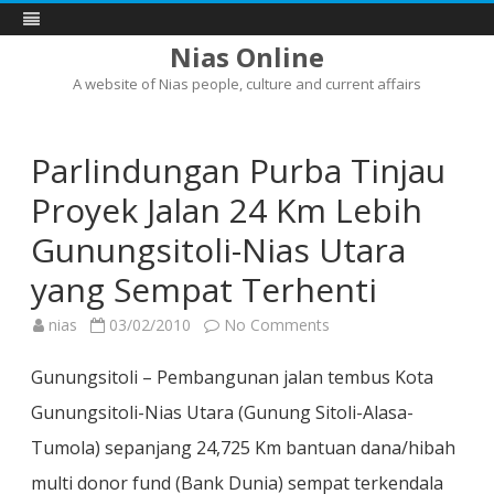
Nias Online
A website of Nias people, culture and current affairs
Skip
to
content
Parlindungan Purba Tinjau
Proyek Jalan 24 Km Lebih
Gunungsitoli-Nias Utara
yang Sempat Terhenti
on
nias
03/02/2010
No Comments
Parlindungan
Purba
Tinjau
Gunungsitoli – Pembangunan jalan tembus Kota
Proyek
Jalan
Gunungsitoli-Nias Utara (Gunung Sitoli-Alasa-
24
Km
Tumola) sepanjang 24,725 Km bantuan dana/hibah
Lebih
Gunungsitoli-
Nias
multi donor fund (Bank Dunia) sempat terkendala
Utara