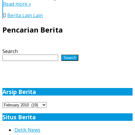
Nias
Read more »
Nyaris
Bentrok
Berita Lain Lain
dengan
Dishub
Pencarian Berita
Gunungsitoli
Search
Search
Arsip Berita
Arsip
Berita
Situs Berita
Detik News