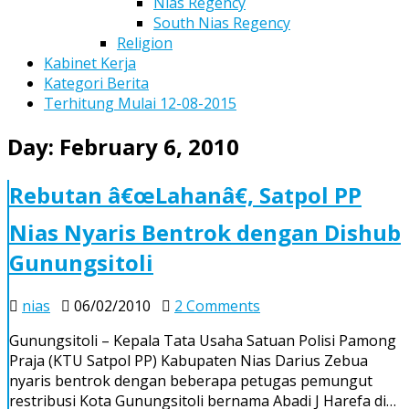
Nias Regency
South Nias Regency
Religion
Kabinet Kerja
Kategori Berita
Terhitung Mulai 12-08-2015
Day:
February 6, 2010
Rebutan â€œLahanâ€, Satpol PP
Nias Nyaris Bentrok dengan Dishub
Gunungsitoli
on
nias
06/02/2010
2 Comments
Rebutan
Gunungsitoli – Kepala Tata Usaha Satuan Polisi Pamong
â€œLahanâ€,
Praja (KTU Satpol PP) Kabupaten Nias Darius Zebua
Satpol
nyaris bentrok dengan beberapa petugas pemungut
PP
restribusi Kota Gunungsitoli bernama Abadi J Harefa di…