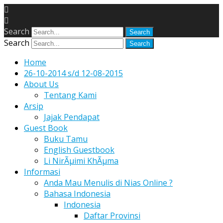
Search
Search
Home
26-10-2014 s/d 12-08-2015
About Us
Tentang Kami
Arsip
Jajak Pendapat
Guest Book
Buku Tamu
English Guestbook
Li NirÃµimi KhÃµma
Informasi
Anda Mau Menulis di Nias Online ?
Bahasa Indonesia
Indonesia
Daftar Provinsi