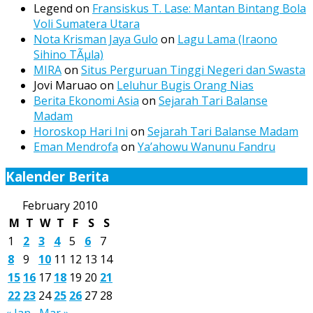
Legend
on
Fransiskus T. Lase: Mantan Bintang Bola
Voli Sumatera Utara
Nota Krisman Jaya Gulo
on
Lagu Lama (Iraono
Sihino TÃµla)
MIRA
on
Situs Perguruan Tinggi Negeri dan Swasta
Jovi Maruao
on
Leluhur Bugis Orang Nias
Berita Ekonomi Asia
on
Sejarah Tari Balanse
Madam
Horoskop Hari Ini
on
Sejarah Tari Balanse Madam
Eman Mendrofa
on
Ya’ahowu Wanunu Fandru
Kalender Berita
February 2010
M
T
W
T
F
S
S
1
2
3
4
5
6
7
8
9
10
11
12
13
14
15
16
17
18
19
20
21
22
23
24
25
26
27
28