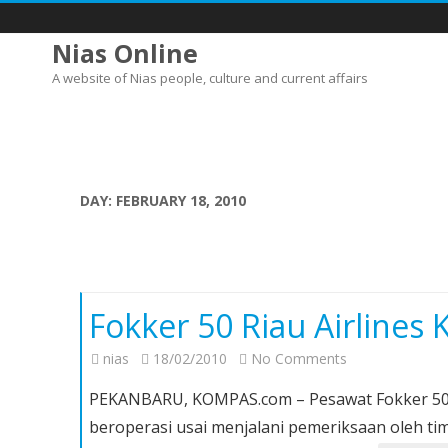
Nias Online
A website of Nias people, culture and current affairs
DAY:
FEBRUARY 18, 2010
Fokker 50 Riau Airlines
on
nias
18/02/2010
No Comments
Fokker
PEKANBARU, KOMPAS.com – Pesawat Fokker 50 mi
50
beroperasi usai menjalani pemeriksaan oleh ti
Riau