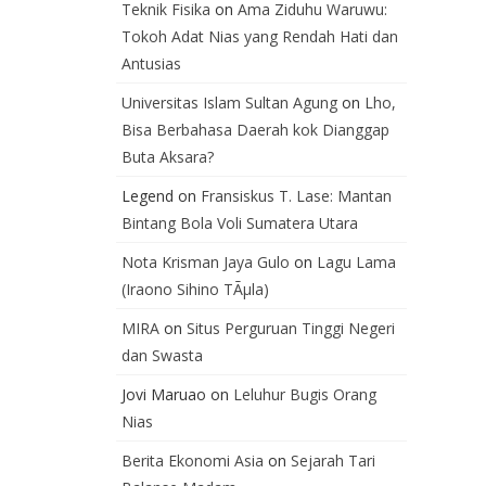
Teknik Fisika
on
Ama Ziduhu Waruwu:
Tokoh Adat Nias yang Rendah Hati dan
Antusias
Universitas Islam Sultan Agung
on
Lho,
Bisa Berbahasa Daerah kok Dianggap
Buta Aksara?
Legend
on
Fransiskus T. Lase: Mantan
Bintang Bola Voli Sumatera Utara
Nota Krisman Jaya Gulo
on
Lagu Lama
(Iraono Sihino TÃµla)
MIRA
on
Situs Perguruan Tinggi Negeri
dan Swasta
Jovi Maruao
on
Leluhur Bugis Orang
Nias
Berita Ekonomi Asia
on
Sejarah Tari