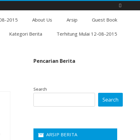
Skip
-08-2015
to
About Us
Arsip
Guest Book
content
Kategori Berita
Terhitung Mulai 12-08-2015
Pencarian Berita
Search
Search
h
ARSIP BERITA