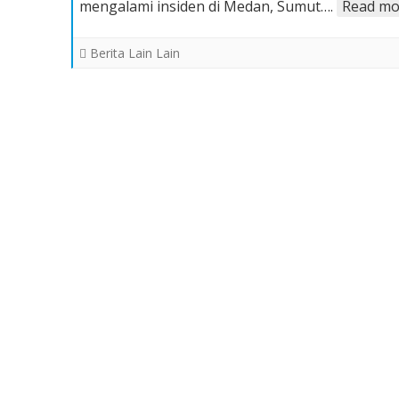
mengalami insiden di Medan, Sumut….
Read mo
Airlines
Kembali
Berita Lain Lain
Beroperasi