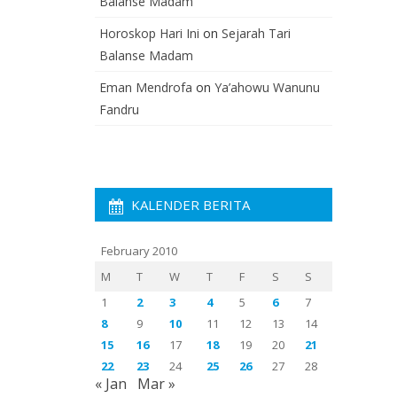
Balanse Madam
Horoskop Hari Ini
on
Sejarah Tari
Balanse Madam
Eman Mendrofa
on
Ya’ahowu Wanunu
Fandru
KALENDER BERITA
February 2010
M
T
W
T
F
S
S
1
2
3
4
5
6
7
8
9
10
11
12
13
14
15
16
17
18
19
20
21
22
23
24
25
26
27
28
« Jan
Mar »