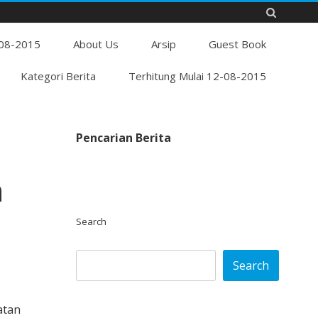
Skip
-08-2015
to
About Us
Arsip
Guest Book
content
Kategori Berita
Terhitung Mulai 12-08-2015
Pencarian Berita
n
Search
Search
atan