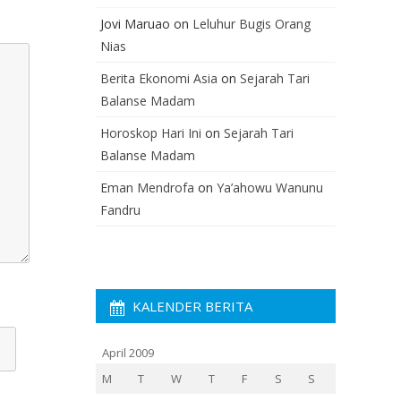
Jovi Maruao
on
Leluhur Bugis Orang
Nias
Berita Ekonomi Asia
on
Sejarah Tari
Balanse Madam
Horoskop Hari Ini
on
Sejarah Tari
Balanse Madam
Eman Mendrofa
on
Ya’ahowu Wanunu
Fandru
KALENDER BERITA
April 2009
M
T
W
T
F
S
S