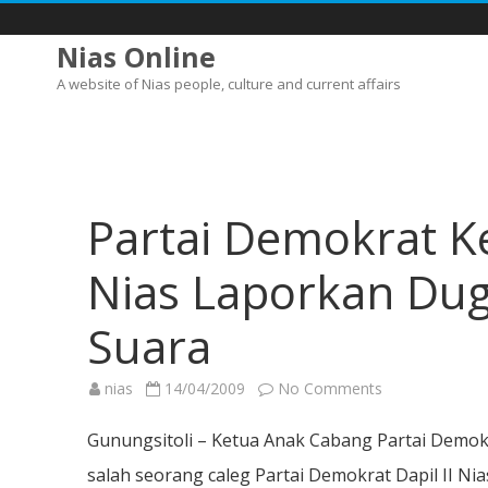
Nias Online
A website of Nias people, culture and current affairs
Partai Demokrat Ke
Nias Laporkan Du
Suara
on
nias
14/04/2009
No Comments
Partai
Demokrat
Kec
Gunungsitoli – Ketua Anak Cabang Partai Demokr
Gunungsitoli
Idanoi
salah seorang caleg Partai Demokrat Dapil II 
Nias