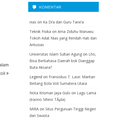
KOMENTAR
nias
on
Ka Di’a dan Guru Tane’a
Teknik Fisika
on
Ama Ziduhu Waruwu:
Tokoh Adat Nias yang Rendah Hati dan
Antusias
Universitas Islam Sultan Agung
on
Lho,
Bisa Berbahasa Daerah kok Dianggap
alam
Buta Aksara?
oli
Legend
on
Fransiskus T. Lase: Mantan
Bintang Bola Voli Sumatera Utara
Nota Krisman Jaya Gulo
on
Lagu Lama
(Iraono Sihino TÃµla)
MIRA
on
Situs Perguruan Tinggi Negeri
dan Swasta