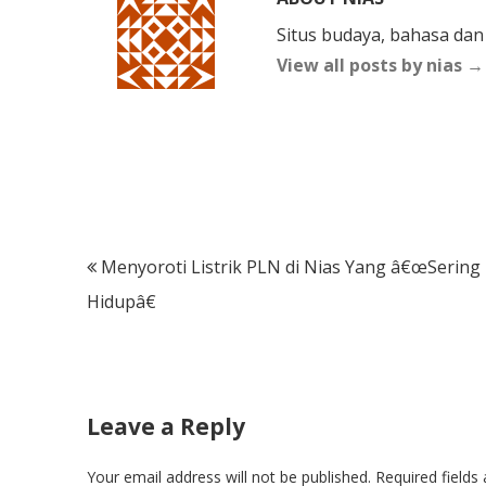
Situs budaya, bahasa dan
View all posts by nias
→
Post
Menyoroti Listrik PLN di Nias Yang â€œSering
navigation
Hidupâ€
Leave a Reply
Your email address will not be published.
Required field