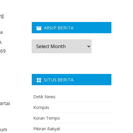
g.
ARSIP BERITA
ta
,
Arsip
Berita
369
SITUS BERITA
Detik News
artai
Kompas
Koran Tempo
Pikiran Rakyat
lum