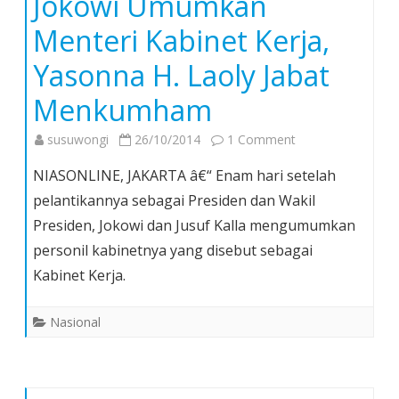
Jokowi Umumkan
Menteri Kabinet Kerja,
Yasonna H. Laoly Jabat
Menkumham
on
susuwongi
26/10/2014
1 Comment
Jokowi
NIASONLINE, JAKARTA â€“ Enam hari setelah
Umumkan
pelantikannya sebagai Presiden dan Wakil
Menteri
Presiden, Jokowi dan Jusuf Kalla mengumumkan
Kabinet
personil kabinetnya yang disebut sebagai
Kerja,
Yasonna
Kabinet Kerja.
H.
Laoly
Nasional
Jabat
Menkumham