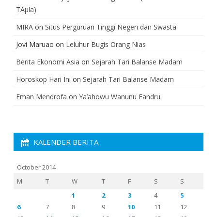
TÃµla)
MIRA
on
Situs Perguruan Tinggi Negeri dan Swasta
Jovi Maruao
on
Leluhur Bugis Orang Nias
Berita Ekonomi Asia
on
Sejarah Tari Balanse Madam
Horoskop Hari Ini
on
Sejarah Tari Balanse Madam
Eman Mendrofa
on
Ya’ahowu Wanunu Fandru
KALENDER BERITA
October 2014
M
T
W
T
F
S
S
1
2
3
4
5
6
7
8
9
10
11
12