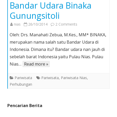
Bandar Udara Binaka
Gunungsitoli
on
nias
26/10/2014
2 Comments
Bandar
Oleh: Drs. Manahati Zebua, M.Kes., MM* BINAKA,
Udara
merupakan nama salah satu Bandar Udara di
Binaka
Indonesia. Dimana itu? Bandar udara nan jauh di
Gunungsitoli
sebelah barat Indonesia yaitu Pulau Nias. Pulau
Nias…
Read more »
Pariwisata
Pariwisata
,
Pariwisata Nias
,
Perhubungan
Pencarian Berita