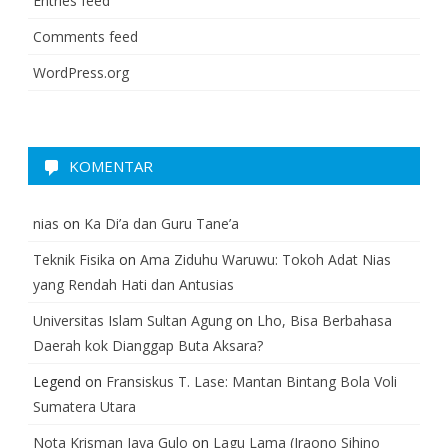
Entries feed
Comments feed
WordPress.org
KOMENTAR
nias
on
Ka Di’a dan Guru Tane’a
Teknik Fisika
on
Ama Ziduhu Waruwu: Tokoh Adat Nias
yang Rendah Hati dan Antusias
Universitas Islam Sultan Agung
on
Lho, Bisa Berbahasa
Daerah kok Dianggap Buta Aksara?
Legend
on
Fransiskus T. Lase: Mantan Bintang Bola Voli
Sumatera Utara
Nota Krisman Jaya Gulo
on
Lagu Lama (Iraono Sihino