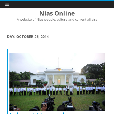
Nias Online
A website of Nias people, culture and current affairs
Skip
to
content
DAY:
OCTOBER 26, 2014