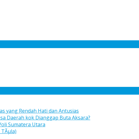
s yang Rendah Hati dan Antusias
asa Daerah kok Dianggap Buta Aksara?
Voli Sumatera Utara
 TÃµla)