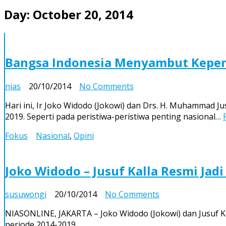
Day:
October 20, 2014
Bangsa Indonesia Menyambut Kepe
on
nias
20/10/2014
No Comments
Bangsa
Hari ini, Ir Joko Widodo (Jokowi) dan Drs. H. Muhammad Ju
Indonesia
2019. Seperti pada peristiwa-peristiwa penting nasional…
Menyambut
Kepemimpinan
Fokus
Nasional
,
Opini
Baru
Joko Widodo – Jusuf Kalla Resmi Jad
on
susuwongi
20/10/2014
No Comments
Joko
NIASONLINE, JAKARTA – Joko Widodo (Jokowi) dan Jusuf Kal
Widodo
periode 2014-2019.