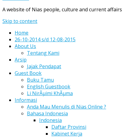
A website of Nias people, culture and current affairs
Skip to content
Home
26-10-2014 s/d 12-08-2015
About Us
Tentang Kami
Arsip
Jajak Pendapat
Guest Book
Buku Tamu
English Guestbook
Li NirÃµimi KhÃµma
Informasi
Anda Mau Menulis di Nias Online ?
Bahasa Indonesia
Indonesia
Daftar Provinsi
Kabinet Kerja