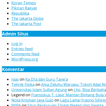
Koran Tempo
Pikiran Rakyat
Republika
The Jakarta Globe
The Jakarta Post
Admin Situs
Log in
Entries feed
Comments feed
WordPress.org
Komentar
nias
on
Ka Di’a dan Guru Tane’a
Teknik Fisika
on
Ama Ziduhu Waruwu: Tokoh Adat Nia
Universitas Islam Sultan Agung
on
Lho, Bisa Berbah
Legend
on
Fransiskus T. Lase: Mantan Bintang Bola 
Nota Krisman Jaya Gulo
on
Lagu Lama (Iraono Sihino
MIRA
on
Situs Perguruan Tinggi Negeri dan Swasta