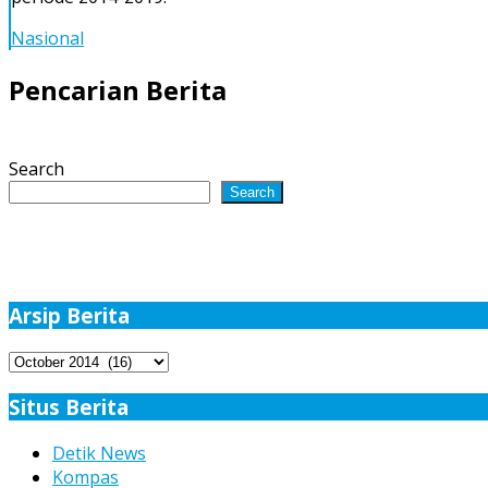
–
Jusuf
Nasional
Kalla
Resmi
Pencarian Berita
Jadi
Presiden
dan
Search
Wakil
Presiden
Search
Arsip Berita
Arsip
Berita
Situs Berita
Detik News
Kompas