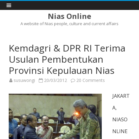
Nias Online
A website of Nias people, culture and current affairs
Skip
to
content
Kemdagri & DPR RI Terima
Usulan Pembentukan
Provinsi Kepulauan Nias
on
susuwongi
20/03/2012
20 Comments
Kemdagri
&
DPR
JAKART
RI
Terima
Usulan
A,
Pembentukan
Provinsi
Kepulauan
NIASO
Nias
NLINE