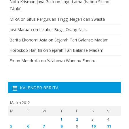
Nota Krisman Jaya Gulo
on
Lagu Lama (Iraono Sihino
TÃµla)
MIRA
on
Situs Perguruan Tinggi Negeri dan Swasta
Jovi Maruao
on
Leluhur Bugis Orang Nias
Berita Ekonomi Asia
on
Sejarah Tari Balanse Madam
Horoskop Hari Ini
on
Sejarah Tari Balanse Madam
Eman Mendrofa
on
Ya’ahowu Wanunu Fandru
KALENDER BERITA
March 2012
M
T
W
T
F
S
S
1
2
3
4
5
6
7
8
9
10
11