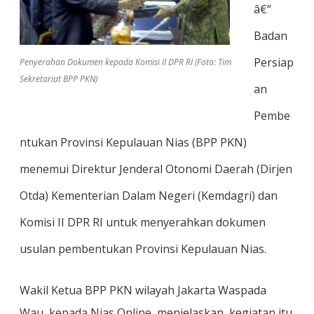
â€“
Badan
Persiap
Penyerahan Dokumen kepada Komisi II DPR RI (Foto: Tim
Sekretariat BPP PKN)
an
Pembe
ntukan Provinsi Kepulauan Nias (BPP PKN)
menemui Direktur Jenderal Otonomi Daerah (Dirjen
Otda) Kementerian Dalam Negeri (Kemdagri) dan
Komisi II DPR RI untuk menyerahkan dokumen
usulan pembentukan Provinsi Kepulauan Nias.
Wakil Ketua BPP PKN wilayah Jakarta Waspada
Wau, kepada Nias Online, menjelaskan, kegiatan itu