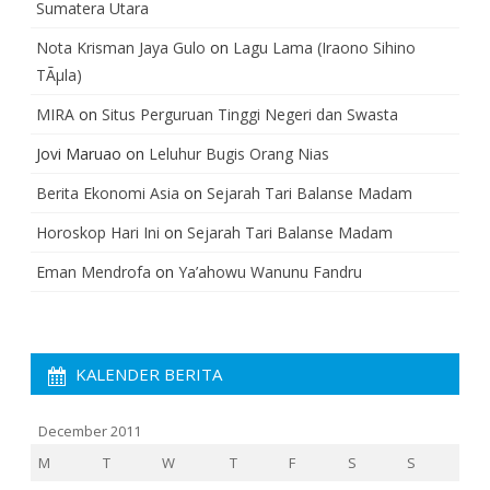
Sumatera Utara
Nota Krisman Jaya Gulo
on
Lagu Lama (Iraono Sihino
TÃµla)
MIRA
on
Situs Perguruan Tinggi Negeri dan Swasta
Jovi Maruao
on
Leluhur Bugis Orang Nias
Berita Ekonomi Asia
on
Sejarah Tari Balanse Madam
Horoskop Hari Ini
on
Sejarah Tari Balanse Madam
Eman Mendrofa
on
Ya’ahowu Wanunu Fandru
KALENDER BERITA
December 2011
M
T
W
T
F
S
S