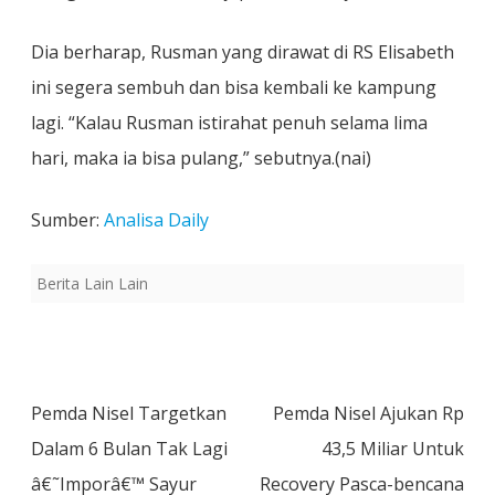
Dia berharap, Rusman yang dirawat di RS Elisabeth
ini segera sembuh dan bisa kembali ke kampung
lagi. “Kalau Rusman istirahat penuh selama lima
hari, maka ia bisa pulang,” sebutnya.(nai)
Sumber:
Analisa Daily
Berita Lain Lain
Post
Pemda Nisel Targetkan
Pemda Nisel Ajukan Rp
navigation
Dalam 6 Bulan Tak Lagi
43,5 Miliar Untuk
â€˜Imporâ€™ Sayur
Recovery Pasca-bencana