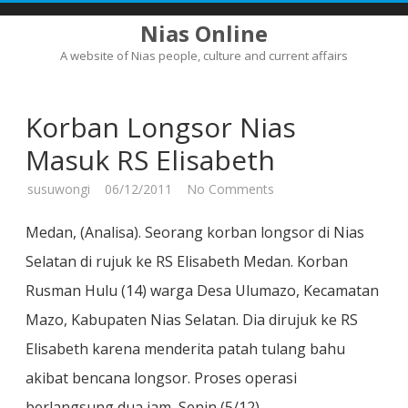
Nias Online
A website of Nias people, culture and current affairs
Skip
to
content
Korban Longsor Nias
Masuk RS Elisabeth
on
susuwongi
06/12/2011
No Comments
Korban
Longsor
Nias
Medan, (Analisa). Seorang korban longsor di Nias
Masuk
RS
Selatan di rujuk ke RS Elisabeth Medan. Korban
Elisabeth
Rusman Hulu (14) warga Desa Ulumazo, Kecamatan
Mazo, Kabupaten Nias Selatan. Dia dirujuk ke RS
Elisabeth karena menderita patah tulang bahu
akibat bencana longsor. Proses operasi
berlangsung dua jam, Senin (5/12).