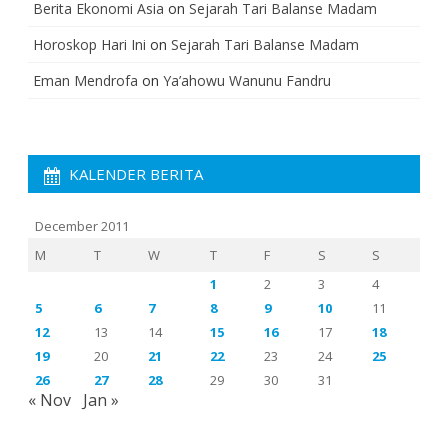
Berita Ekonomi Asia
on
Sejarah Tari Balanse Madam
Horoskop Hari Ini
on
Sejarah Tari Balanse Madam
Eman Mendrofa
on
Ya’ahowu Wanunu Fandru
KALENDER BERITA
December 2011
M
T
W
T
F
S
S
1
2
3
4
5
6
7
8
9
10
11
12
13
14
15
16
17
18
19
20
21
22
23
24
25
26
27
28
29
30
31
« Nov
Jan »