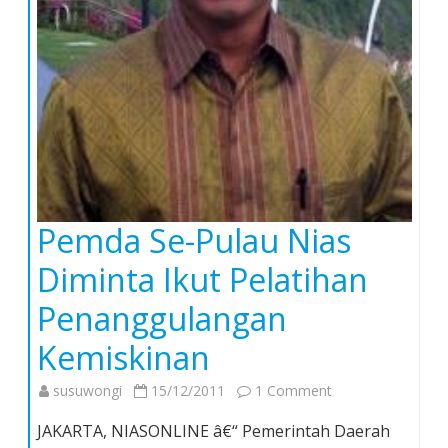
Pemda Se-Pulau Nias
Diminta Ikut Pelatihan
Penanggulangan
Kemiskinan
on
susuwongi
15/12/2011
1 Comment
Pemda
JAKARTA, NIASONLINE â€“ Pemerintah Daerah
Se-