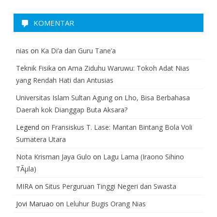
KOMENTAR
nias
on
Ka Di’a dan Guru Tane’a
Teknik Fisika
on
Ama Ziduhu Waruwu: Tokoh Adat Nias
yang Rendah Hati dan Antusias
Universitas Islam Sultan Agung
on
Lho, Bisa Berbahasa
Daerah kok Dianggap Buta Aksara?
Legend
on
Fransiskus T. Lase: Mantan Bintang Bola Voli
Sumatera Utara
Nota Krisman Jaya Gulo
on
Lagu Lama (Iraono Sihino
TÃµla)
MIRA
on
Situs Perguruan Tinggi Negeri dan Swasta
Jovi Maruao
on
Leluhur Bugis Orang Nias