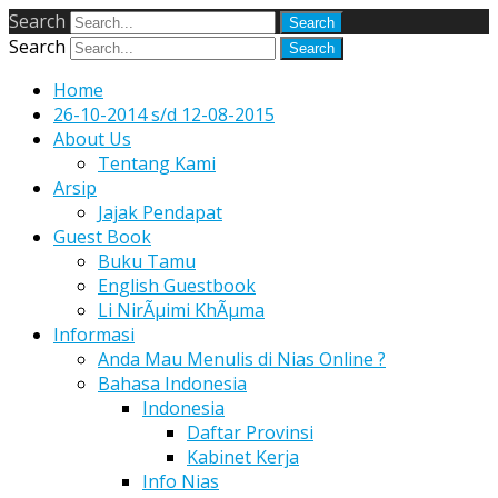
Search
Search
Home
26-10-2014 s/d 12-08-2015
About Us
Tentang Kami
Arsip
Jajak Pendapat
Guest Book
Buku Tamu
English Guestbook
Li NirÃµimi KhÃµma
Informasi
Anda Mau Menulis di Nias Online ?
Bahasa Indonesia
Indonesia
Daftar Provinsi
Kabinet Kerja
Info Nias