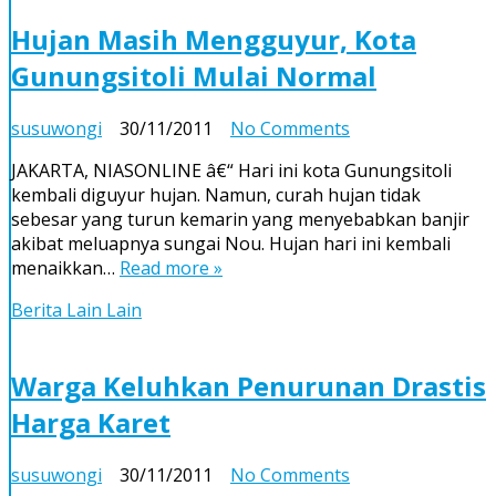
Hujan Masih Mengguyur, Kota
Gunungsitoli Mulai Normal
on
susuwongi
30/11/2011
No Comments
Hujan
JAKARTA, NIASONLINE â€“ Hari ini kota Gunungsitoli
Masih
kembali diguyur hujan. Namun, curah hujan tidak
Mengguyur,
sebesar yang turun kemarin yang menyebabkan banjir
Kota
akibat meluapnya sungai Nou. Hujan hari ini kembali
Gunungsitoli
menaikkan…
Read more »
Mulai
Normal
Berita Lain Lain
Warga Keluhkan Penurunan Drastis
Harga Karet
on
susuwongi
30/11/2011
No Comments