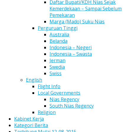
Daftar Bupati/KDH Nias Sejak
Kemerdekaan – Sampai Sebelum
Pemekaran
Marga (Mado) Suku Nias
Perguruan Tinggi
Australia
Belanda
Indonesia – Negeri
Indonesia – Swasta
Jerman
Swedia
Swiss
English
Flight Info
Local Governments
Nias Regency
South Nias Regency
Religion
Kabinet Kerja
Kategori Berita
Terhitung Mulai 12-08-2015