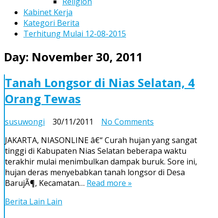
Religion
Kabinet Kerja
Kategori Berita
Terhitung Mulai 12-08-2015
Day:
November 30, 2011
Tanah Longsor di Nias Selatan, 4
Orang Tewas
on
susuwongi
30/11/2011
No Comments
Tanah
JAKARTA, NIASONLINE â€“ Curah hujan yang sangat
Longsor
tinggi di Kabupaten Nias Selatan beberapa waktu
di
terakhir mulai menimbulkan dampak buruk. Sore ini,
Nias
hujan deras menyebabkan tanah longsor di Desa
Selatan,
BarujÃ¶, Kecamatan…
Read more »
4
Orang
Berita Lain Lain
Tewas