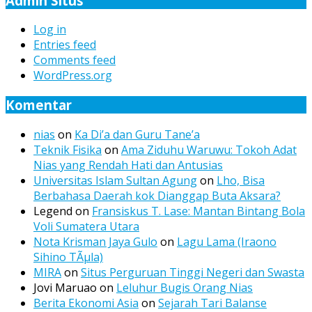
Admin Situs
Log in
Entries feed
Comments feed
WordPress.org
Komentar
nias
on
Ka Di’a dan Guru Tane’a
Teknik Fisika
on
Ama Ziduhu Waruwu: Tokoh Adat
Nias yang Rendah Hati dan Antusias
Universitas Islam Sultan Agung
on
Lho, Bisa
Berbahasa Daerah kok Dianggap Buta Aksara?
Legend
on
Fransiskus T. Lase: Mantan Bintang Bola
Voli Sumatera Utara
Nota Krisman Jaya Gulo
on
Lagu Lama (Iraono
Sihino TÃµla)
MIRA
on
Situs Perguruan Tinggi Negeri dan Swasta
Jovi Maruao
on
Leluhur Bugis Orang Nias
Berita Ekonomi Asia
on
Sejarah Tari Balanse