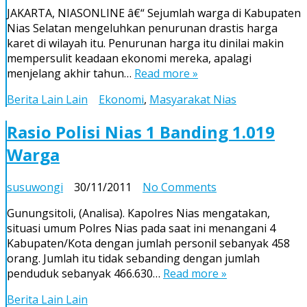
Warga
JAKARTA, NIASONLINE â€“ Sejumlah warga di Kabupaten
Keluhkan
Nias Selatan mengeluhkan penurunan drastis harga
Penurunan
karet di wilayah itu. Penurunan harga itu dinilai makin
Drastis
mempersulit keadaan ekonomi mereka, apalagi
Harga
menjelang akhir tahun…
Read more »
Karet
Berita Lain Lain
Ekonomi
,
Masyarakat Nias
Rasio Polisi Nias 1 Banding 1.019
Warga
on
susuwongi
30/11/2011
No Comments
Rasio
Gunungsitoli, (Analisa). Kapolres Nias mengatakan,
Polisi
situasi umum Polres Nias pada saat ini menangani 4
Nias
Kabupaten/Kota dengan jumlah personil sebanyak 458
1
orang. Jumlah itu tidak sebanding dengan jumlah
Banding
penduduk sebanyak 466.630…
Read more »
1.019
Warga
Berita Lain Lain