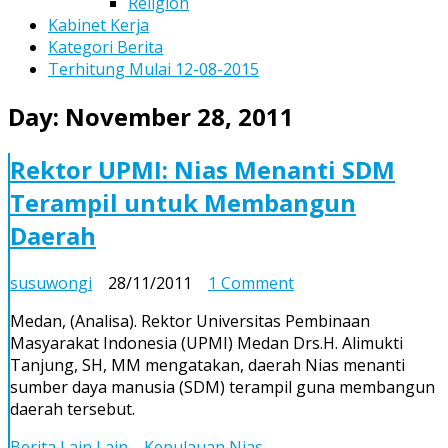
Religion
Kabinet Kerja
Kategori Berita
Terhitung Mulai 12-08-2015
Day:
November 28, 2011
Rektor UPMI: Nias Menanti SDM
Terampil untuk Membangun
Daerah
on
susuwongi
28/11/2011
1 Comment
Rektor
Medan, (Analisa). Rektor Universitas Pembinaan
UPMI:
Masyarakat Indonesia (UPMI) Medan Drs.H. Alimukti
Nias
Tanjung, SH, MM mengatakan, daerah Nias menanti
Menanti
sumber daya manusia (SDM) terampil guna membangun
SDM
daerah tersebut.
Terampil
untuk
Berita Lain Lain
Kepulauan Nias