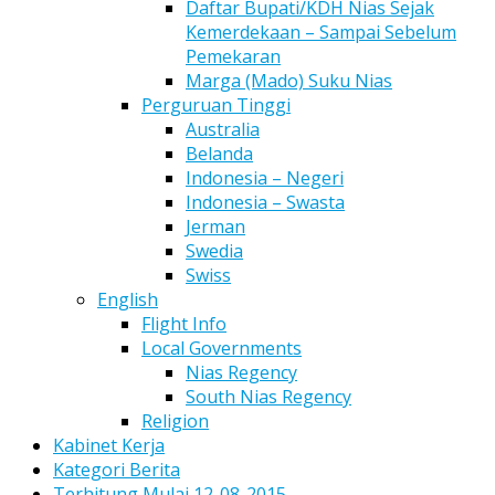
Daftar Bupati/KDH Nias Sejak
Kemerdekaan – Sampai Sebelum
Pemekaran
Marga (Mado) Suku Nias
Perguruan Tinggi
Australia
Belanda
Indonesia – Negeri
Indonesia – Swasta
Jerman
Swedia
Swiss
English
Flight Info
Local Governments
Nias Regency
South Nias Regency
Religion
Kabinet Kerja
Kategori Berita
Terhitung Mulai 12-08-2015