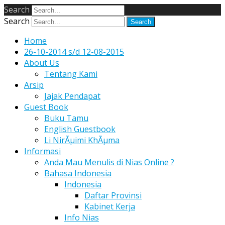
Search
Search
Home
26-10-2014 s/d 12-08-2015
About Us
Tentang Kami
Arsip
Jajak Pendapat
Guest Book
Buku Tamu
English Guestbook
Li NirÃµimi KhÃµma
Informasi
Anda Mau Menulis di Nias Online ?
Bahasa Indonesia
Indonesia
Daftar Provinsi
Kabinet Kerja
Info Nias