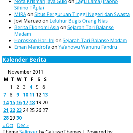
Nota Krisman Jaya Gulo
on
Lagu Lama (Iraono
Sihino TÃµla)
MIRA
on
Situs Perguruan Tinggi Negeri dan Swasta
Jovi Maruao
on
Leluhur Bugis Orang Nias
Berita Ekonomi Asia
on
Sejarah Tari Balanse
Madam
Horoskop Hari Ini
on
Sejarah Tari Balanse Madam
Eman Mendrofa
on
Ya’ahowu Wanunu Fandru
Kalender Berita
November 2011
M
T
W
T
F
S
S
1
2
3
4
5
6
7
8
9
10
11
12
13
14
15
16
17
18
19
20
21
22
23
24
25
26
27
28
29
30
« Oct
Dec »
Theme
Salinger
by GalussoThemes | Powered by