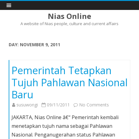
Nias Online
A website of Nias people, culture and current affairs
Skip
to
content
DAY:
NOVEMBER 9, 2011
Pemerintah Tetapkan
Tujuh Pahlawan Nasional
Baru
on
susuwongi
09/11/2011
No Comments
Pemerintah
JAKARTA, Nias Online â€“ Pemerintah kembali
Tetapkan
menetapkan tujuh nama sebagai Pahlawan
Tujuh
Nasional. Penganugerahan status Pahlawan
Pahlawan