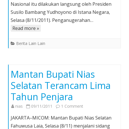
Nasional itu dilakukan langsung oleh Presiden
Nasional
Baru
Susilo Bambang Yudhoyono di Istana Negara,
Selasa (8/11/2011). Penganugerahan…
Read more »
Berita Lain Lain
Mantan Bupati Nias
Selatan Terancam Lima
Tahun Penjara
on
nias
09/11/2011
1 Comment
Mantan
JAKARTA–MICOM: Mantan Bupati Nias Selatan
Bupati
Fahuwusa Laia, Selasa (8/11) menjalani sidang
Nias