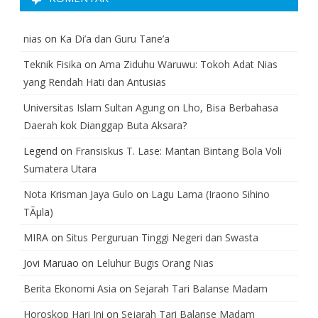
nias
on
Ka Di’a dan Guru Tane’a
Teknik Fisika
on
Ama Ziduhu Waruwu: Tokoh Adat Nias
yang Rendah Hati dan Antusias
Universitas Islam Sultan Agung
on
Lho, Bisa Berbahasa
Daerah kok Dianggap Buta Aksara?
Legend
on
Fransiskus T. Lase: Mantan Bintang Bola Voli
Sumatera Utara
Nota Krisman Jaya Gulo
on
Lagu Lama (Iraono Sihino
TÃµla)
MIRA
on
Situs Perguruan Tinggi Negeri dan Swasta
Jovi Maruao
on
Leluhur Bugis Orang Nias
Berita Ekonomi Asia
on
Sejarah Tari Balanse Madam
Horoskop Hari Ini
on
Sejarah Tari Balanse Madam