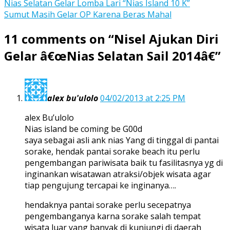
Post
Nias Selatan Gelar Lomba Lari “Nias Island 10 K”
Sumut Masih Gelar OP Karena Beras Mahal
navigation
11 comments on “
Nisel Ajukan Diri
Gelar â€œNias Selatan Sail 2014â€
”
alex bu'ulolo
04/02/2013 at 2:25 PM
alex Bu’ulolo
Nias island be coming be G00d
saya sebagai asli ank nias Yang di tinggal di pantai
sorake, hendak pantai sorake beach itu perlu
pengembangan pariwisata baik tu fasilitasnya yg di
inginankan wisatawan atraksi/objek wisata agar
tiap pengujung tercapai ke inginanya….
hendaknya pantai sorake perlu secepatnya
pengembanganya karna sorake salah tempat
wisata luar yang banyak di kunjungi di daerah