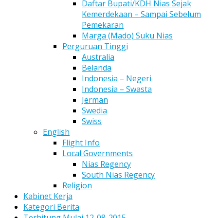
Daftar Bupati/KDH Nias Sejak
Kemerdekaan – Sampai Sebelum
Pemekaran
Marga (Mado) Suku Nias
Perguruan Tinggi
Australia
Belanda
Indonesia – Negeri
Indonesia – Swasta
Jerman
Swedia
Swiss
English
Flight Info
Local Governments
Nias Regency
South Nias Regency
Religion
Kabinet Kerja
Kategori Berita
Terhitung Mulai 12-08-2015