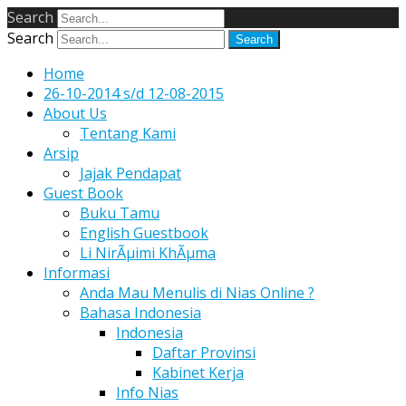
Search
Search
Home
26-10-2014 s/d 12-08-2015
About Us
Tentang Kami
Arsip
Jajak Pendapat
Guest Book
Buku Tamu
English Guestbook
Li NirÃµimi KhÃµma
Informasi
Anda Mau Menulis di Nias Online ?
Bahasa Indonesia
Indonesia
Daftar Provinsi
Kabinet Kerja
Info Nias