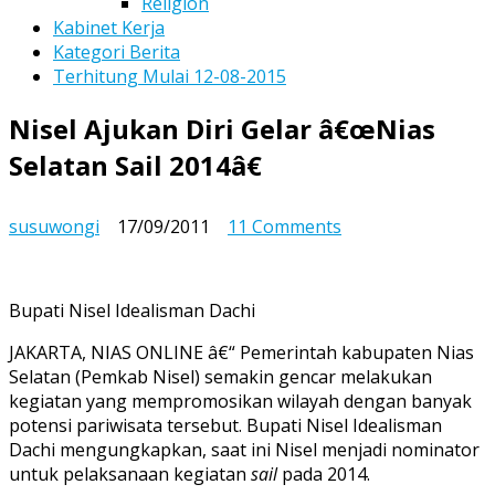
Religion
Kabinet Kerja
Kategori Berita
Terhitung Mulai 12-08-2015
Nisel Ajukan Diri Gelar â€œNias
Selatan Sail 2014â€
on
susuwongi
17/09/2011
11 Comments
Nisel
Ajukan
Diri
Bupati Nisel Idealisman Dachi
Gelar
â€œNias
JAKARTA, NIAS ONLINE â€“ Pemerintah kabupaten Nias
Selatan
Selatan (Pemkab Nisel) semakin gencar melakukan
Sail
kegiatan yang mempromosikan wilayah dengan banyak
2014â€
potensi pariwisata tersebut. Bupati Nisel Idealisman
Dachi mengungkapkan, saat ini Nisel menjadi nominator
untuk pelaksanaan kegiatan
sail
pada 2014.