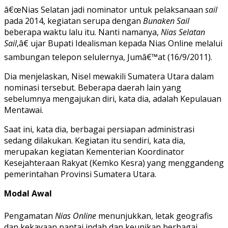
â€œNias Selatan jadi nominator untuk pelaksanaan
sail
pada 2014, kegiatan serupa dengan
Bunaken Sail
beberapa waktu lalu itu. Nanti namanya,
Nias Selatan
Sail
,â€ ujar Bupati Idealisman kepada Nias Online melalui
sambungan telepon selulernya, Jumâ€™at (16/9/2011).
Dia menjelaskan, Nisel mewakili Sumatera Utara dalam
nominasi tersebut. Beberapa daerah lain yang
sebelumnya mengajukan diri, kata dia, adalah Kepulauan
Mentawai.
Saat ini, kata dia, berbagai persiapan administrasi
sedang dilakukan. Kegiatan itu sendiri, kata dia,
merupakan kegiatan Kementerian Koordinator
Kesejahteraan Rakyat (Kemko Kesra) yang menggandeng
pemerintahan Provinsi Sumatera Utara.
Modal Awal
Pengamatan
Nias Online
menunjukkan, letak geografis
dan kekayaan pantai indah dan keunikan berbagai