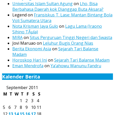
Universitas Islam Sultan Agung
on
Lho, Bisa
Berbahasa Daerah kok Dianggap Buta Aksara?
Legend
on
Fransiskus T. Lase: Mantan Bintang Bola
Voli Sumatera Utara
Nota Krisman Jaya Gulo
on
Lagu Lama (Iraono
Sihino TÃµla)
MIRA
on
Situs Perguruan Tinggi Negeri dan Swasta
Jovi Maruao
on
Leluhur Bugis Orang Nias
Berita Ekonomi Asia
on
Sejarah Tari Balanse
Madam
Horoskop Hari Ini
on
Sejarah Tari Balanse Madam
Eman Mendrofa
on
Ya’ahowu Wanunu Fandru
Kalender Berita
September 2011
M
T
W
T
F
S
S
1
2
3
4
5
6
7
8
9
10
11
12
13
14
15
16
17
18