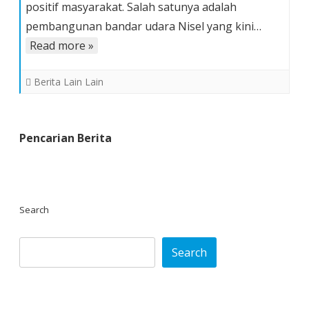
positif masyarakat. Salah satunya adalah
Mulai
Disosialisasi,
pembangunan bandar udara Nisel yang kini…
LPM
Read more »
Garansi
Nias
Berita Lain Lain
Selatan
Minta
Libatkan
Pencarian Berita
Masyarakat
Search
Search