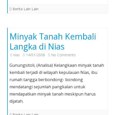
Sentuh
Hati
Berita Lain Lain
Masyarakat
Nias
Minyak Tanah Kembali
Langka di Nias
on
nias
14/01/2008
No Comments
Minyak
Gunungsitoli, (Analisa) Kelangkaan minyak tanah
Tanah
kembali terjadi di wilayah kepulauan Nias, ibu
Kembali
rumah tangga berbondong- bondong
Langka
mendatangi sejumlah pangkalan untuk
di
Nias
mendapatkan minyak tanah meskipun harus
dijatah.
Berita Lain Lain