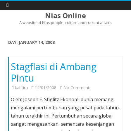
Nias Online
A website of Nias people, culture and current affairs
Skip
to
content
DAY:
JANUARY 14, 2008
Stagflasi di Ambang
Pintu
on
katitira
14/01/2008
No Comments
Stagflasi
Oleh: Joseph E. Stiglitz Ekonomi dunia memang
di
mengalami pertumbuhan yang pesat pada tahun-
Ambang
tahun terakhir ini. Pertumbuhan secara global
Pintu
sangat mengesankan, sementara kesenjangan