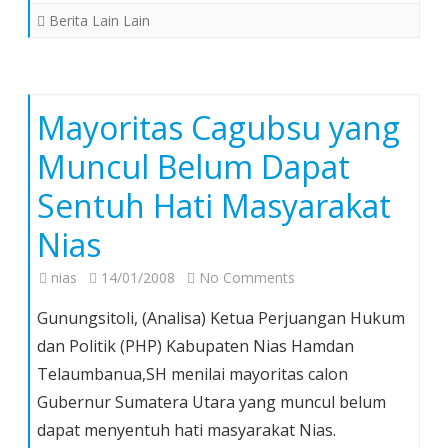
Berita Lain Lain
Mayoritas Cagubsu yang
Muncul Belum Dapat
Sentuh Hati Masyarakat
Nias
on
nias
14/01/2008
No Comments
Mayoritas
Gunungsitoli, (Analisa) Ketua Perjuangan Hukum
Cagubsu
dan Politik (PHP) Kabupaten Nias Hamdan
yang
Telaumbanua,SH menilai mayoritas calon
Muncul
Gubernur Sumatera Utara yang muncul belum
Belum
Dapat
dapat menyentuh hati masyarakat Nias.