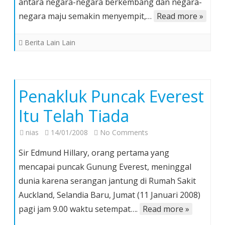
antara negara-negara berkembang dan negara-
negara maju semakin menyempit,…
Read more »
Berita Lain Lain
Penakluk Puncak Everest
Itu Telah Tiada
on
nias
14/01/2008
No Comments
Penakluk
Sir Edmund Hillary, orang pertama yang
Puncak
mencapai puncak Gunung Everest, meninggal
Everest
dunia karena serangan jantung di Rumah Sakit
Itu
Auckland, Selandia Baru, Jumat (11 Januari 2008)
Telah
Tiada
pagi jam 9.00 waktu setempat….
Read more »