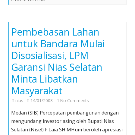
Pembebasan Lahan
untuk Bandara Mulai
Disosialisasi, LPM
Garansi Nias Selatan
Minta Libatkan
Masyarakat
on
nias
14/01/2008
No Comments
Pembebasan
Medan (SIB) Percepatan pembangunan dengan
Lahan
mengundang investor asing oleh Bupati Nias
untuk
Selatan (Nisel) F Laia SH MHum beroleh apresiasi
Bandara