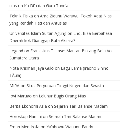
nias
on
Ka Di’a dan Guru Tane’a
Teknik Fisika
on
Ama Ziduhu Waruwu: Tokoh Adat Nias
yang Rendah Hati dan Antusias
Universitas Islam Sultan Agung
on
Lho, Bisa Berbahasa
Daerah kok Dianggap Buta Aksara?
Legend
on
Fransiskus T. Lase: Mantan Bintang Bola Voli
Sumatera Utara
Nota Krisman Jaya Gulo
on
Lagu Lama (Iraono Sihino
TÃµla)
MIRA
on
Situs Perguruan Tinggi Negeri dan Swasta
Jovi Maruao
on
Leluhur Bugis Orang Nias
Berita Ekonomi Asia
on
Sejarah Tari Balanse Madam
Horoskop Hari Ini
on
Sejarah Tari Balanse Madam
Eman Mendrofa
on
Ya’ahowu Wanunu Fandru