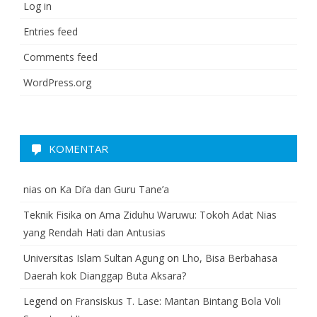
Log in
Entries feed
Comments feed
WordPress.org
KOMENTAR
nias
on
Ka Di’a dan Guru Tane’a
Teknik Fisika
on
Ama Ziduhu Waruwu: Tokoh Adat Nias
yang Rendah Hati dan Antusias
Universitas Islam Sultan Agung
on
Lho, Bisa Berbahasa
Daerah kok Dianggap Buta Aksara?
Legend
on
Fransiskus T. Lase: Mantan Bintang Bola Voli