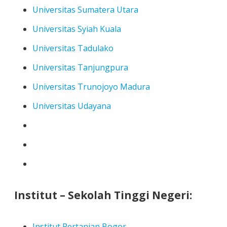
Universitas Sumatera Utara
Universitas Syiah Kuala
Universitas Tadulako
Universitas Tanjungpura
Universitas Trunojoyo Madura
Universitas Udayana
Institut – Sekolah Tinggi Negeri
:
Institut Pertanian Bogor