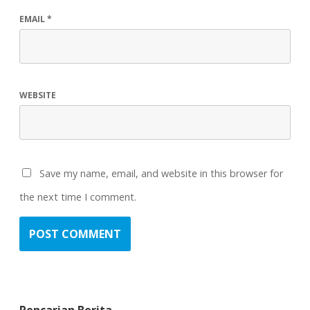
EMAIL
*
WEBSITE
Save my name, email, and website in this browser for
the next time I comment.