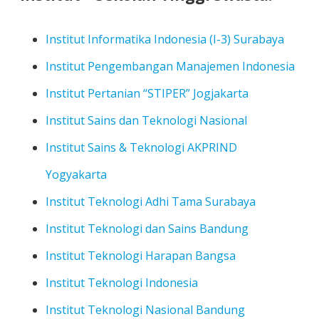
Institut Informatika Indonesia (I-3) Surabaya
Institut Pengembangan Manajemen Indonesia
Institut Pertanian “STIPER” Jogjakarta
Institut Sains dan Teknologi Nasional
Institut Sains & Teknologi AKPRIND
Yogyakarta
Institut Teknologi Adhi Tama Surabaya
Institut Teknologi dan Sains Bandung
Institut Teknologi Harapan Bangsa
Institut Teknologi Indonesia
Institut Teknologi Nasional Bandung