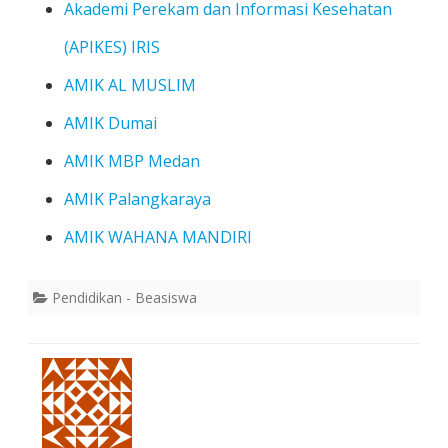
Akademi Perekam dan Informasi Kesehatan
(APIKES) IRIS
AMIK AL MUSLIM
AMIK Dumai
AMIK MBP Medan
AMIK Palangkaraya
AMIK WAHANA MANDIRI
Pendidikan - Beasiswa