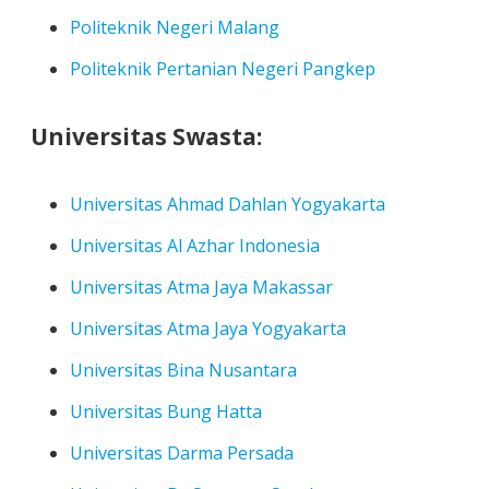
Politeknik Negeri Malang
Politeknik Pertanian Negeri Pangkep
Universitas Swasta
:
Universitas Ahmad Dahlan Yogyakarta
Universitas Al Azhar Indonesia
Universitas Atma Jaya Makassar
Universitas Atma Jaya Yogyakarta
Universitas Bina Nusantara
Universitas Bung Hatta
Universitas Darma Persada