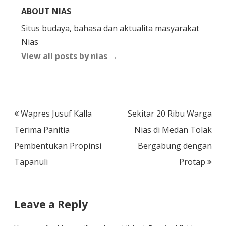
ABOUT NIAS
Situs budaya, bahasa dan aktualita masyarakat
Nias
View all posts by nias
→
Post
Wapres Jusuf Kalla
Sekitar 20 Ribu Warga
navigation
Terima Panitia
Nias di Medan Tolak
Pembentukan Propinsi
Bergabung dengan
Tapanuli
Protap
Leave a Reply