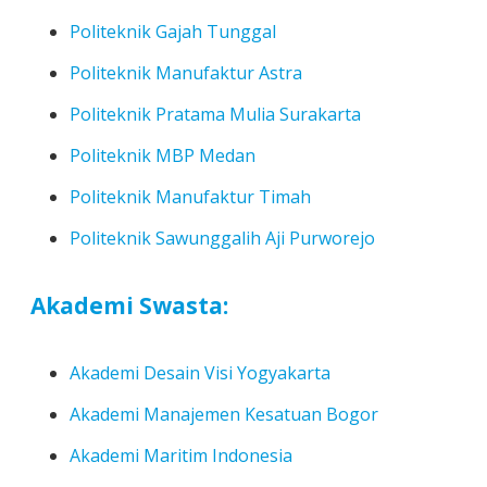
Politeknik Gajah Tunggal
Politeknik Manufaktur Astra
Politeknik Pratama Mulia Surakarta
Politeknik MBP Medan
Politeknik Manufaktur Timah
Politeknik Sawunggalih Aji Purworejo
Akademi Swasta
:
Akademi Desain Visi Yogyakarta
Akademi Manajemen Kesatuan Bogor
Akademi Maritim Indonesia