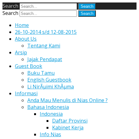
Search
Search
Home
26-10-2014 s/d 12-08-2015
About Us
Tentang Kami
Arsip
Jajak Pendapat
Guest Book
Buku Tamu
English Guestbook
Li NirÃµimi KhÃµma
Informasi
Anda Mau Menulis di Nias Online ?
Bahasa Indonesia
Indonesia
Daftar Provinsi
Kabinet Kerja
Info Nias