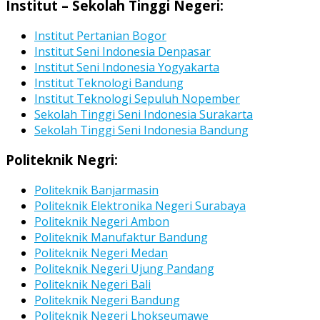
Institut – Sekolah Tinggi Negeri
:
Institut Pertanian Bogor
Institut Seni Indonesia Denpasar
Institut Seni Indonesia Yogyakarta
Institut Teknologi Bandung
Institut Teknologi Sepuluh Nopember
Sekolah Tinggi Seni Indonesia Surakarta
Sekolah Tinggi Seni Indonesia Bandung
Politeknik Negri
:
Politeknik Banjarmasin
Politeknik Elektronika Negeri Surabaya
Politeknik Negeri Ambon
Politeknik Manufaktur Bandung
Politeknik Negeri Medan
Politeknik Negeri Ujung Pandang
Politeknik Negeri Bali
Politeknik Negeri Bandung
Politeknik Negeri Lhokseumawe