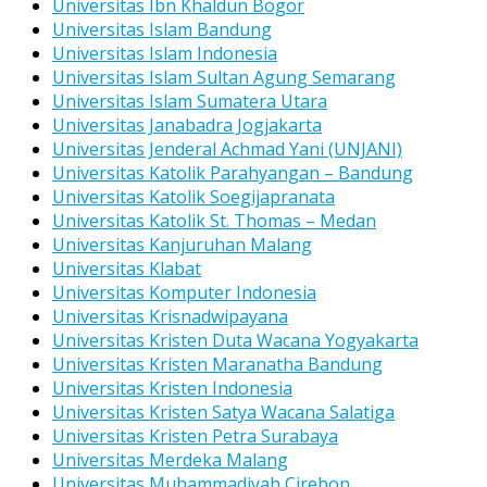
Universitas Ibn Khaldun Bogor
Universitas Islam Bandung
Universitas Islam Indonesia
Universitas Islam Sultan Agung Semarang
Universitas Islam Sumatera Utara
Universitas Janabadra Jogjakarta
Universitas Jenderal Achmad Yani (UNJANI)
Universitas Katolik Parahyangan – Bandung
Universitas Katolik Soegijapranata
Universitas Katolik St. Thomas – Medan
Universitas Kanjuruhan Malang
Universitas Klabat
Universitas Komputer Indonesia
Universitas Krisnadwipayana
Universitas Kristen Duta Wacana Yogyakarta
Universitas Kristen Maranatha Bandung
Universitas Kristen Indonesia
Universitas Kristen Satya Wacana Salatiga
Universitas Kristen Petra Surabaya
Universitas Merdeka Malang
Universitas Muhammadiyah Cirebon