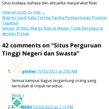
Situs budaya, bahasa dan aktualita masyarakat Nias
View all posts by nias
→
Post
Wapres Jusuf Kalla Terima Panitia Pembentukan Propinsi
Tapanuli
navigation
Sekitar 20 Ribu Warga Nias di Medan Tolak Bergabung
dengan Protap
42 comments on “
Situs Perguruan
Tinggi Negeri dan Swasta
”
gladies
15/03/2021 at 2:00 AM
Semua kampus bagus tergantung orang yang
berkuliah di tmpat tersebut…
Reply
↓
MIRA
02/03/2022 at 2:13 PM