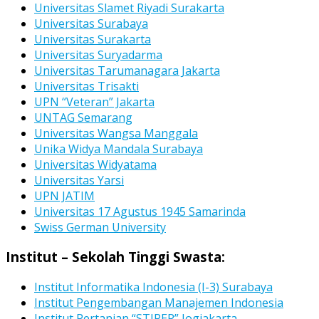
Universitas Slamet Riyadi Surakarta
Universitas Surabaya
Universitas Surakarta
Universitas Suryadarma
Universitas Tarumanagara Jakarta
Universitas Trisakti
UPN “Veteran” Jakarta
UNTAG Semarang
Universitas Wangsa Manggala
Unika Widya Mandala Surabaya
Universitas Widyatama
Universitas Yarsi
UPN JATIM
Universitas 17 Agustus 1945 Samarinda
Swiss German University
Institut – Sekolah Tinggi Swasta
:
Institut Informatika Indonesia (I-3) Surabaya
Institut Pengembangan Manajemen Indonesia
Institut Pertanian “STIPER” Jogjakarta