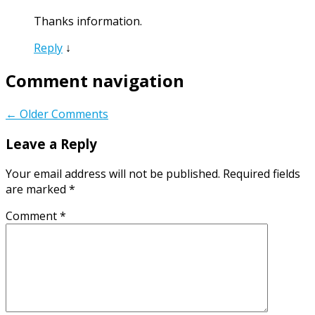
Thanks information.
Reply
↓
Comment navigation
← Older Comments
Leave a Reply
Your email address will not be published.
Required fields
are marked
*
Comment
*