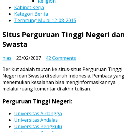
Religion
Kabinet Kerja
Kategori Berita
Terhitung Mulai 12-08-2015
Situs Perguruan Tinggi Negeri dan
Swasta
on
nias
23/02/2007
42 Comments
Situs
Berikut adalah tautan ke situs-situs Perguruan Tinggi
Perguruan
Negeri dan Swasta di seluruh Indonesia. Pembaca yang
Tinggi
menemukan kesalahan bisa menginformasikannya
Negeri
melalui ruang komentar di akhir tulisan.
dan
Swasta
Perguruan Tinggi Negeri
:
Universitas Airlangga
Universitas Andalas
Universitas Bengkulu