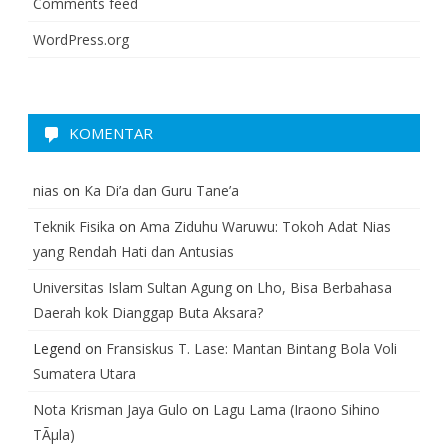
Comments feed
WordPress.org
KOMENTAR
nias
on
Ka Di’a dan Guru Tane’a
Teknik Fisika
on
Ama Ziduhu Waruwu: Tokoh Adat Nias
yang Rendah Hati dan Antusias
Universitas Islam Sultan Agung
on
Lho, Bisa Berbahasa
Daerah kok Dianggap Buta Aksara?
Legend
on
Fransiskus T. Lase: Mantan Bintang Bola Voli
Sumatera Utara
Nota Krisman Jaya Gulo
on
Lagu Lama (Iraono Sihino
TÃµla)