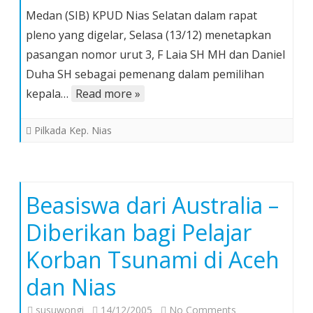
KPUD
Medan (SIB) KPUD Nias Selatan dalam rapat
Tetapkan
pleno yang digelar, Selasa (13/12) menetapkan
F
pasangan nomor urut 3, F Laia SH MH dan Daniel
Laia
Duha SH sebagai pemenang dalam pemilihan
SH
MH
kepala…
Read more »
dan
Daniel
Pilkada Kep. Nias
Duha
SH
Sebagai
Pemenang
Beasiswa dari Australia –
Pilkada
Diberikan bagi Pelajar
di
Nias
Korban Tsunami di Aceh
Selatan
dan Nias
on
susuwongi
14/12/2005
No Comments