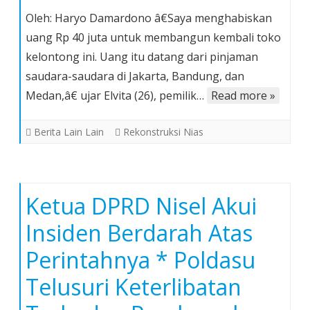
Membangun
Oleh: Haryo Damardono â€Saya menghabiskan
Kembali
uang Rp 40 juta untuk membangun kembali toko
Nias
kelontong ini. Uang itu datang dari pinjaman
dengan
saudara-saudara di Jakarta, Bandung, dan
Tertatih-
tatih
Medan,â€ ujar Elvita (26), pemilik…
Read more »
Berita Lain Lain
Rekonstruksi Nias
Ketua DPRD Nisel Akui
Insiden Berdarah Atas
Perintahnya * Poldasu
Telusuri Keterlibatan