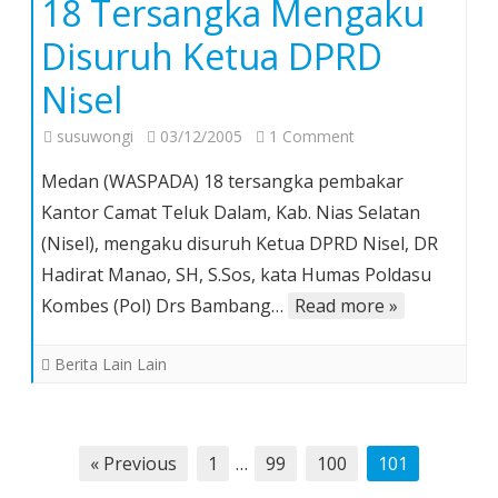
18 Tersangka Mengaku
Disuruh Ketua DPRD
Nisel
on
susuwongi
03/12/2005
1 Comment
18
Medan (WASPADA) 18 tersangka pembakar
Tersangka
Kantor Camat Teluk Dalam, Kab. Nias Selatan
Mengaku
(Nisel), mengaku disuruh Ketua DPRD Nisel, DR
Disuruh
Hadirat Manao, SH, S.Sos, kata Humas Poldasu
Ketua
DPRD
Kombes (Pol) Drs Bambang…
Read more »
Nisel
Berita Lain Lain
Posts
« Previous
1
…
99
100
101