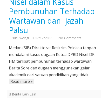
Nisel dalam Kasus
Pembunuhan Terhadap
Wartawan dan Ijazah
Palsu
on
susuwongi
07/12/2005
No Comments
Poldasu
Medan (SIB) Direktorat Reskrim Poldasu tengah
Dalami
mendalami kasus dugaan Ketua DPRD Nisel DR
Keterlibatan
HM terlibat pembunuhan terhadap wartawan
Ketua
Berita Sore dan dugaan menggunakan gelar
DPRD
Nisel
akademik dari satuan pendidikan yang tidak…
dalam
Read more »
Kasus
Pembunuhan
Berita Lain Lain
Terhadap
Wartawan