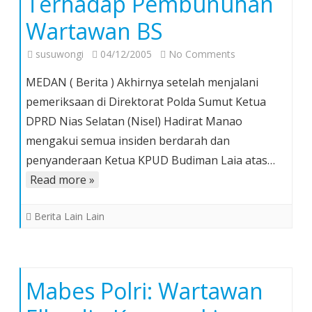
Terhadap Pembunuhan
Wartawan BS
on
susuwongi
04/12/2005
No Comments
Ketua
MEDAN ( Berita ) Akhirnya setelah menjalani
DPRD
pemeriksaan di Direktorat Polda Sumut Ketua
Nisel
DPRD Nias Selatan (Nisel) Hadirat Manao
Akui
mengakui semua insiden berdarah dan
Insiden
Berdarah
penyanderaan Ketua KPUD Budiman Laia atas…
Atas
Read more »
Perintahnya
*
Berita Lain Lain
Poldasu
Telusuri
Keterlibatan
Terhadap
Mabes Polri: Wartawan
Pembunuhan