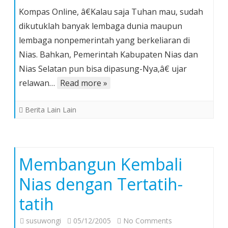
Jangan
Kompas Online, â€Kalau saja Tuhan mau, sudah
Berpaling
dikutuklah banyak lembaga dunia maupun
dari
lembaga nonpemerintah yang berkeliaran di
Nias
Nias. Bahkan, Pemerintah Kabupaten Nias dan
Nias Selatan pun bisa dipasung-Nya,â€ ujar
relawan…
Read more »
Berita Lain Lain
Membangun Kembali
Nias dengan Tertatih-
tatih
on
susuwongi
05/12/2005
No Comments