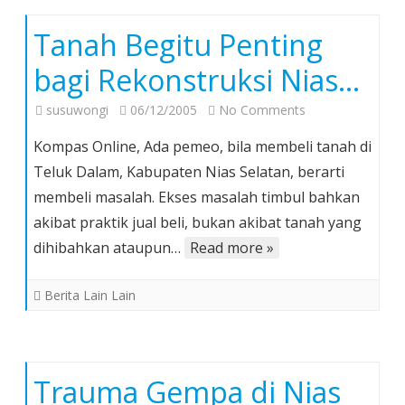
dan
Ijazah
Tanah Begitu Penting
Palsu
bagi Rekonstruksi Nias…
on
susuwongi
06/12/2005
No Comments
Tanah
Kompas Online, Ada pemeo, bila membeli tanah di
Begitu
Teluk Dalam, Kabupaten Nias Selatan, berarti
Penting
membeli masalah. Ekses masalah timbul bahkan
bagi
akibat praktik jual beli, bukan akibat tanah yang
Rekonstruksi
Nias…
dihibahkan ataupun…
Read more »
Berita Lain Lain
Trauma Gempa di Nias