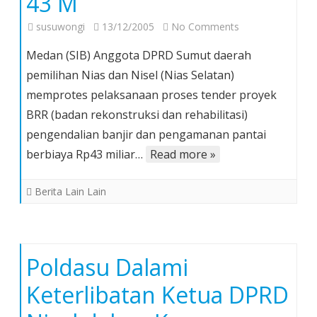
43 M
on
susuwongi
13/12/2005
No Comments
DPRDSU
Medan (SIB) Anggota DPRD Sumut daerah
Protes
pemilihan Nias dan Nisel (Nias Selatan)
Proses
memprotes pelaksanaan proses tender proyek
Tender
BRR (badan rekonstruksi dan rehabilitasi)
Proyek
BRR
pengendalian banjir dan pengamanan pantai
Pengendalian
berbiaya Rp43 miliar…
Read more »
Banjir
Rp
Berita Lain Lain
43
M
Poldasu Dalami
Keterlibatan Ketua DPRD