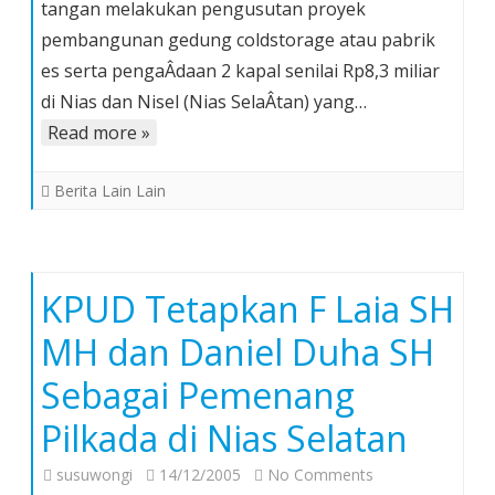
tangan melakukan pengusutan proyek
Kejatisu
pembangunan gedung coldstorage atau pabrik
Turunkan
es serta pengaÂ­daan 2 kapal senilai Rp8,3 miliar
Tim,
Usut
di Nias dan Nisel (Nias SelaÂ­tan) yang…
Tuntas
Read more »
Dugaan
Proyek
Berita Lain Lain
Mubajir
di
Nias
dan
KPUD Tetapkan F Laia SH
Nisel
MH dan Daniel Duha SH
Sebagai Pemenang
Pilkada di Nias Selatan
on
susuwongi
14/12/2005
No Comments