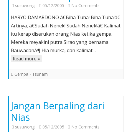
on
susuwongi
05/12/2005
No Comments
Trauma
HARYO DAMARDONO â€Biha Tuha! Biha Tuha!â€
Gempa
Artinya, â€Sudah Nenek! Sudah Nenek!â€ Kalimat
di
itu kerap diserukan orang Nias ketika gempa.
Nias
Mereka meyakini putra Sirao yang bernama
BauwadanÃ¶ Hia murka, dan kalimat…
Read more »
Gempa - Tsunami
Jangan Berpaling dari
Nias
on
susuwongi
05/12/2005
No Comments