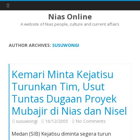
Nias Online
A website of Nias people, culture and current affairs
Skip
to
content
AUTHOR ARCHIVES:
SUSUWONGI
Kemari Minta Kejatisu
Turunkan Tim, Usut
Tuntas Dugaan Proyek
Mubajir di Nias dan Nisel
on
susuwongi
16/12/2005
No Comments
Kemari
Medan (SIB) Kejatisu diminta segera turun
Minta