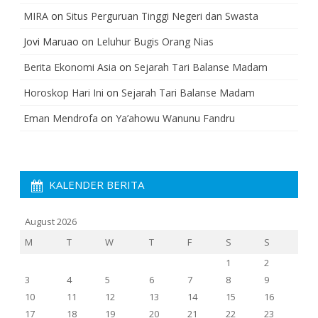
MIRA
on
Situs Perguruan Tinggi Negeri dan Swasta
Jovi Maruao
on
Leluhur Bugis Orang Nias
Berita Ekonomi Asia
on
Sejarah Tari Balanse Madam
Horoskop Hari Ini
on
Sejarah Tari Balanse Madam
Eman Mendrofa
on
Ya’ahowu Wanunu Fandru
KALENDER BERITA
August 2026
M
T
W
T
F
S
S
1
2
3
4
5
6
7
8
9
10
11
12
13
14
15
16
17
18
19
20
21
22
23