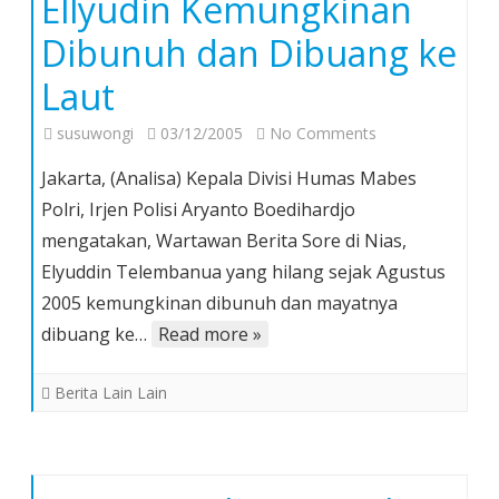
Ellyudin Kemungkinan
Wartawan
BS
Dibunuh dan Dibuang ke
Laut
on
susuwongi
03/12/2005
No Comments
Mabes
Jakarta, (Analisa) Kepala Divisi Humas Mabes
Polri:
Polri, Irjen Polisi Aryanto Boedihardjo
Wartawan
mengatakan, Wartawan Berita Sore di Nias,
Ellyudin
Elyuddin Telembanua yang hilang sejak Agustus
Kemungkinan
Dibunuh
2005 kemungkinan dibunuh dan mayatnya
dan
dibuang ke…
Read more »
Dibuang
ke
Berita Lain Lain
Laut