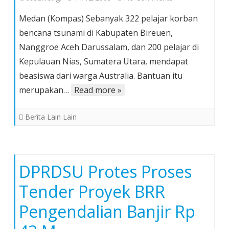
Beasiswa
Medan (Kompas) Sebanyak 322 pelajar korban
dari
bencana tsunami di Kabupaten Bireuen,
Australia
Nanggroe Aceh Darussalam, dan 200 pelajar di
–
Kepulauan Nias, Sumatera Utara, mendapat
Diberikan
bagi
beasiswa dari warga Australia. Bantuan itu
Pelajar
merupakan…
Read more »
Korban
Tsunami
Berita Lain Lain
di
Aceh
dan
Nias
DPRDSU Protes Proses
Tender Proyek BRR
Pengendalian Banjir Rp