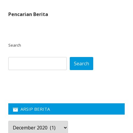
Format
Debat
Pencarian Berita
ke
Depan
Search
Search
ARSIP BERITA
Arsip
Berita