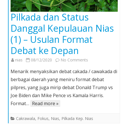
Pilkada dan Status
Danggal Kepulauan Nias
(1) – Usulan Format
Debat ke Depan
on
nias
08/12/2020
No Comments
Pilkada
Menarik menyaksikan debat cakada / cawakada di
dan
berbagai daerah yang meniru format debat
Status
pilpres, yang juga mirip debat Donald Trump vs
Danggal
Joe Biden dan Mike Pence vs Kamala Harris.
Kepulauan
Nias
Format…
Read more »
(1)
–
Cakrawala
,
Fokus
,
Nias
,
Pilkada Kep. Nias
Usulan