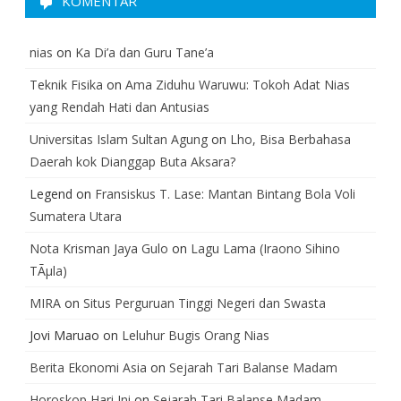
KOMENTAR
nias
on
Ka Di’a dan Guru Tane’a
Teknik Fisika
on
Ama Ziduhu Waruwu: Tokoh Adat Nias
yang Rendah Hati dan Antusias
Universitas Islam Sultan Agung
on
Lho, Bisa Berbahasa
Daerah kok Dianggap Buta Aksara?
Legend
on
Fransiskus T. Lase: Mantan Bintang Bola Voli
Sumatera Utara
Nota Krisman Jaya Gulo
on
Lagu Lama (Iraono Sihino
TÃµla)
MIRA
on
Situs Perguruan Tinggi Negeri dan Swasta
Jovi Maruao
on
Leluhur Bugis Orang Nias
Berita Ekonomi Asia
on
Sejarah Tari Balanse Madam
Horoskop Hari Ini
on
Sejarah Tari Balanse Madam