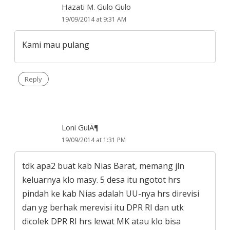
Hazati M. Gulo Gulo
19/09/2014 at 9:31 AM
Kami mau pulang
Reply
Loni GulÃ¶
19/09/2014 at 1:31 PM
tdk apa2 buat kab Nias Barat, memang jln
keluarnya klo masy. 5 desa itu ngotot hrs
pindah ke kab Nias adalah UU-nya hrs direvisi
dan yg berhak merevisi itu DPR RI dan utk
dicolek DPR RI hrs lewat MK atau klo bisa