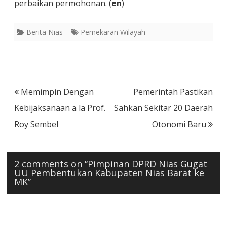
perbaikan permohonan. (
en
)
Berita Nias
Pemekaran Wilayah
Post
Memimpin Dengan
Pemerintah Pastikan
navigation
Kebijaksanaan a la Prof.
Sahkan Sekitar 20 Daerah
Roy Sembel
Otonomi Baru
2 comments on “
Pimpinan DPRD Nias Gugat
UU Pembentukan Kabupaten Nias Barat ke
MK
”