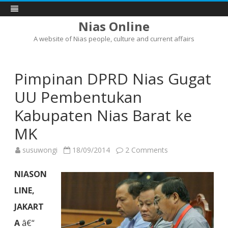
Nias Online
A website of Nias people, culture and current affairs
Skip
to
content
Pimpinan DPRD Nias Gugat
UU Pembentukan
Kabupaten Nias Barat ke
MK
on
susuwongi
18/09/2014
2 Comments
Pimpinan
DPRD
Nias
NIASON
Gugat
UU
LINE,
Pembentukan
Kabupaten
JAKART
Nias
Barat
ke
A
â€“
MK