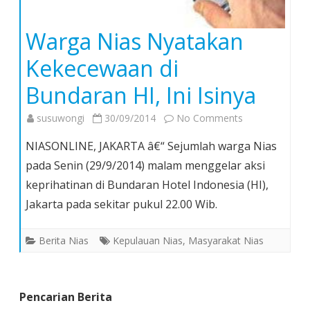
Warga Nias Nyatakan
Kekecewaan di
Bundaran HI, Ini Isinya
on
susuwongi
30/09/2014
No Comments
Warga
NIASONLINE, JAKARTA â€“ Sejumlah warga Nias
Nias
pada Senin (29/9/2014) malam menggelar aksi
Nyatakan
keprihatinan di Bundaran Hotel Indonesia (HI),
Kekecewaan
Jakarta pada sekitar pukul 22.00 Wib.
di
Bundaran
HI,
Berita Nias
Kepulauan Nias
,
Masyarakat Nias
Ini
Isinya
Pencarian Berita