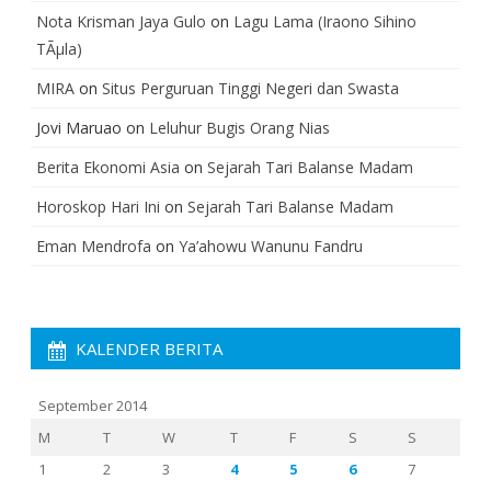
Nota Krisman Jaya Gulo
on
Lagu Lama (Iraono Sihino
TÃµla)
MIRA
on
Situs Perguruan Tinggi Negeri dan Swasta
Jovi Maruao
on
Leluhur Bugis Orang Nias
Berita Ekonomi Asia
on
Sejarah Tari Balanse Madam
Horoskop Hari Ini
on
Sejarah Tari Balanse Madam
Eman Mendrofa
on
Ya’ahowu Wanunu Fandru
KALENDER BERITA
September 2014
M
T
W
T
F
S
S
1
2
3
4
5
6
7