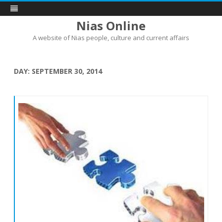
Nias Online
A website of Nias people, culture and current affairs
Skip
to
content
DAY:
SEPTEMBER 30, 2014