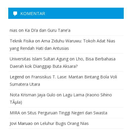
KOMENTAR
nias
on
Ka Di’a dan Guru Tane’a
Teknik Fisika
on
Ama Ziduhu Waruwu: Tokoh Adat Nias
yang Rendah Hati dan Antusias
Universitas Islam Sultan Agung
on
Lho, Bisa Berbahasa
Daerah kok Dianggap Buta Aksara?
Legend
on
Fransiskus T. Lase: Mantan Bintang Bola Voli
Sumatera Utara
Nota Krisman Jaya Gulo
on
Lagu Lama (Iraono Sihino
TÃµla)
MIRA
on
Situs Perguruan Tinggi Negeri dan Swasta
Jovi Maruao
on
Leluhur Bugis Orang Nias