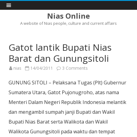
Nias Online
A website of Nias people, culture and current affairs
Skip
to
content
Gatot lantik Bupati Nias
Barat dan Gunungsitoli
on
nias
14/04/2011
3 Comments
Gatot
lantik
Bupati
GUNUNG SITOLI – Pelaksana Tugas (Plt) Gubernur
Nias
Barat
Sumatera Utara, Gatot Pujonugroho, atas nama
dan
Gunungsitoli
Menteri Dalam Negeri Republik Indonesia melantik
dan mengambil sumpah janji Bupati dan Wakil
Bupati Nias Barat serta Walikota dan Wakil
Walikota Gunungsitoli pada waktu dan tempat