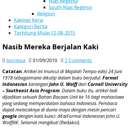
Nias Regency
South Nias Regency
Religion
Kabinet Kerja
Kategori Berita
Terhitung Mulai 12-08-2015
Nasib Mereka Berjalan Kaki
on
borokoa
01/09/2010
2 Comments
Nasib
Catatan
:
Artikel ini muncul di Majalah Tempo edisi 24 Juni
Mereka
1978 sebagaimana dikutip dalam buku berjudul:
Formal
Berjalan
Indonesian
karangan
John U. Wolff
dari
Cornell University
Kaki
– Southeast Asia Program
. Dalam buku itu, artikel tadi
dijadikan sebuah Bahan Bacaan Unit ke 16 bagi mahasiswa
yang sedang memperdalam bahasa Indonesia. Pembaca
dapat melacaknya di dunia maya dengan mesin pencari
google
dengan kata kunci: â€œFormal Indonesian John U.
Wolffâ€. Selamat mengikuti
(Redaksi).