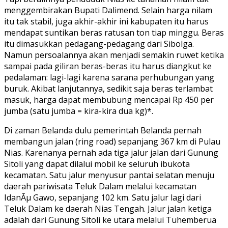
menggembirakan Bupati Dalimend. Selain harga nilam
itu tak stabil, juga akhir-akhir ini kabupaten itu harus
mendapat suntikan beras ratusan ton tiap minggu. Beras
itu dimasukkan pedagang-pedagang dari Sibolga.
Namun persoalannya akan menjadi semakin ruwet ketika
sampai pada giliran beras-beras itu harus diangkut ke
pedalaman: lagi-lagi karena sarana perhubungan yang
buruk. Akibat lanjutannya, sedikit saja beras terlambat
masuk, harga dapat membubung mencapai Rp 450 per
jumba (satu jumba = kira-kira dua kg)*.
Di zaman Belanda dulu pemerintah Belanda pernah
membangun jalan (ring road) sepanjang 367 km di Pulau
Nias. Karenanya pernah ada tiga jalur jalan dari Gunung
Sitoli yang dapat dilalui mobil ke seluruh ibukota
kecamatan. Satu jalur menyusur pantai selatan menuju
daerah pariwisata Teluk Dalam melalui kecamatan
IdanÃµ Gawo, sepanjang 102 km. Satu jalur lagi dari
Teluk Dalam ke daerah Nias Tengah. Jalur jalan ketiga
adalah dari Gunung Sitoli ke utara melalui Tuhemberua