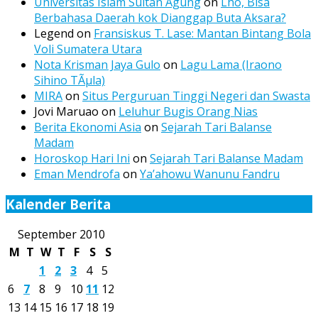
Universitas Islam Sultan Agung
on
Lho, Bisa
Berbahasa Daerah kok Dianggap Buta Aksara?
Legend
on
Fransiskus T. Lase: Mantan Bintang Bola
Voli Sumatera Utara
Nota Krisman Jaya Gulo
on
Lagu Lama (Iraono
Sihino TÃµla)
MIRA
on
Situs Perguruan Tinggi Negeri dan Swasta
Jovi Maruao
on
Leluhur Bugis Orang Nias
Berita Ekonomi Asia
on
Sejarah Tari Balanse
Madam
Horoskop Hari Ini
on
Sejarah Tari Balanse Madam
Eman Mendrofa
on
Ya’ahowu Wanunu Fandru
Kalender Berita
September 2010
M
T
W
T
F
S
S
1
2
3
4
5
6
7
8
9
10
11
12
13
14
15
16
17
18
19