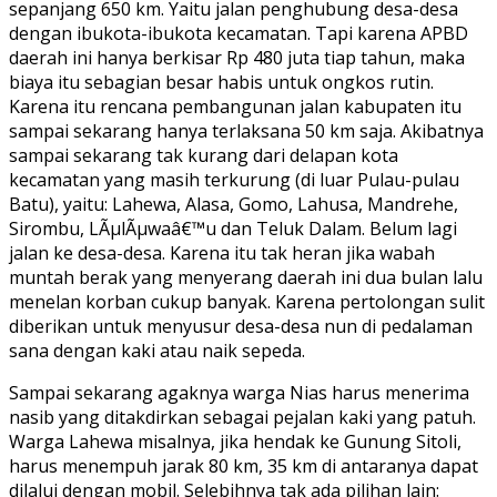
sepanjang 650 km. Yaitu jalan penghubung desa-desa
dengan ibukota-ibukota kecamatan. Tapi karena APBD
daerah ini hanya berkisar Rp 480 juta tiap tahun, maka
biaya itu sebagian besar habis untuk ongkos rutin.
Karena itu rencana pembangunan jalan kabupaten itu
sampai sekarang hanya terlaksana 50 km saja. Akibatnya
sampai sekarang tak kurang dari delapan kota
kecamatan yang masih terkurung (di luar Pulau-pulau
Batu), yaitu: Lahewa, Alasa, Gomo, Lahusa, Mandrehe,
Sirombu, LÃµlÃµwaâ€™u dan Teluk Dalam. Belum lagi
jalan ke desa-desa. Karena itu tak heran jika wabah
muntah berak yang menyerang daerah ini dua bulan lalu
menelan korban cukup banyak. Karena pertolongan sulit
diberikan untuk menyusur desa-desa nun di pedalaman
sana dengan kaki atau naik sepeda.
Sampai sekarang agaknya warga Nias harus menerima
nasib yang ditakdirkan sebagai pejalan kaki yang patuh.
Warga Lahewa misalnya, jika hendak ke Gunung Sitoli,
harus menempuh jarak 80 km, 35 km di antaranya dapat
dilalui dengan mobil. Selebihnya tak ada pilihan lain: