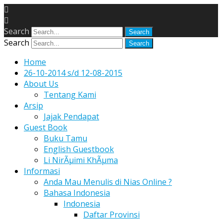
Search
Search
Home
26-10-2014 s/d 12-08-2015
About Us
Tentang Kami
Arsip
Jajak Pendapat
Guest Book
Buku Tamu
English Guestbook
Li NirÃµimi KhÃµma
Informasi
Anda Mau Menulis di Nias Online ?
Bahasa Indonesia
Indonesia
Daftar Provinsi