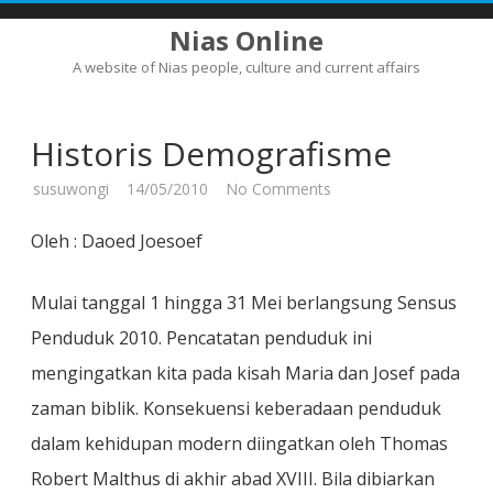
Nias Online
A website of Nias people, culture and current affairs
Skip
to
content
Historis Demografisme
on
susuwongi
14/05/2010
No Comments
Historis
Demografisme
Oleh : Daoed Joesoef
Mulai tanggal 1 hingga 31 Mei berlangsung Sensus
Penduduk 2010. Pencatatan penduduk ini
mengingatkan kita pada kisah Maria dan Josef pada
zaman biblik. Konsekuensi keberadaan penduduk
dalam kehidupan modern diingatkan oleh Thomas
Robert Malthus di akhir abad XVIII. Bila dibiarkan