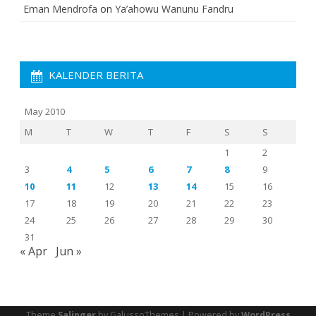
Eman Mendrofa
on
Ya’ahowu Wanunu Fandru
KALENDER BERITA
May 2010
M
T
W
T
F
S
S
1
2
3
4
5
6
7
8
9
10
11
12
13
14
15
16
17
18
19
20
21
22
23
24
25
26
27
28
29
30
31
« Apr
Jun »
Theme
Salinger
by GalussoThemes | Powered by
WordPress