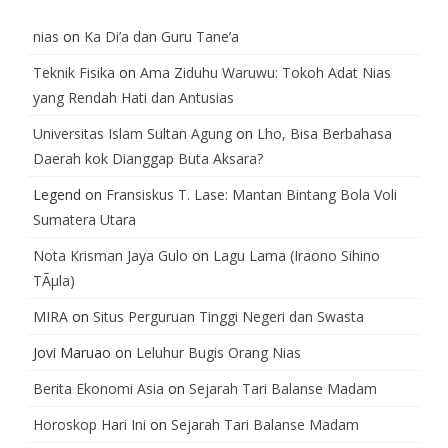
nias
on
Ka Di’a dan Guru Tane’a
Teknik Fisika
on
Ama Ziduhu Waruwu: Tokoh Adat Nias
yang Rendah Hati dan Antusias
Universitas Islam Sultan Agung
on
Lho, Bisa Berbahasa
Daerah kok Dianggap Buta Aksara?
Legend
on
Fransiskus T. Lase: Mantan Bintang Bola Voli
Sumatera Utara
Nota Krisman Jaya Gulo
on
Lagu Lama (Iraono Sihino
TÃµla)
MIRA
on
Situs Perguruan Tinggi Negeri dan Swasta
Jovi Maruao
on
Leluhur Bugis Orang Nias
Berita Ekonomi Asia
on
Sejarah Tari Balanse Madam
Horoskop Hari Ini
on
Sejarah Tari Balanse Madam