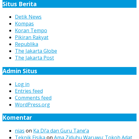
Situs Berita
Detik News
Kompas
Koran Tempo
Pikiran Rakyat
Republika
The Jakarta Globe
The Jakarta Post
Admin Situs
Log in
Entries feed
Comments feed
WordPress.org
Komentar
nias
on
Ka Di’a dan Guru Tane’a
Teknik Fisika
on
Ama Ziduhu Waruwu: Tokoh Adat