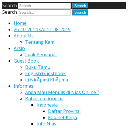
Search
Search
Home
26-10-2014 s/d 12-08-2015
About Us
Tentang Kami
Arsip
Jajak Pendapat
Guest Book
Buku Tamu
English Guestbook
Li NirÃµimi KhÃµma
Informasi
Anda Mau Menulis di Nias Online ?
Bahasa Indonesia
Indonesia
Daftar Provinsi
Kabinet Kerja
Info Nias