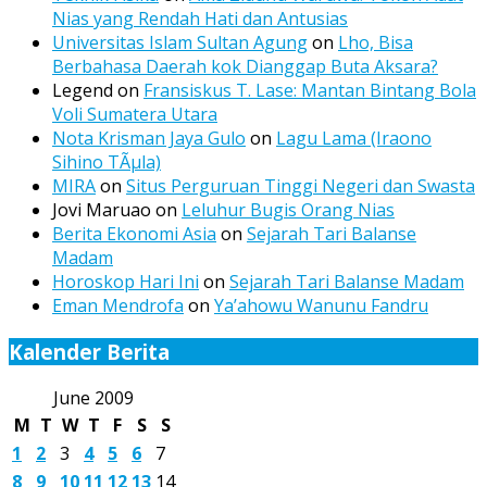
Nias yang Rendah Hati dan Antusias
Universitas Islam Sultan Agung
on
Lho, Bisa
Berbahasa Daerah kok Dianggap Buta Aksara?
Legend
on
Fransiskus T. Lase: Mantan Bintang Bola
Voli Sumatera Utara
Nota Krisman Jaya Gulo
on
Lagu Lama (Iraono
Sihino TÃµla)
MIRA
on
Situs Perguruan Tinggi Negeri dan Swasta
Jovi Maruao
on
Leluhur Bugis Orang Nias
Berita Ekonomi Asia
on
Sejarah Tari Balanse
Madam
Horoskop Hari Ini
on
Sejarah Tari Balanse Madam
Eman Mendrofa
on
Ya’ahowu Wanunu Fandru
Kalender Berita
June 2009
M
T
W
T
F
S
S
1
2
3
4
5
6
7
8
9
10
11
12
13
14