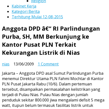
Religion
Kabinet Kerja
Kategori Berita
Terhitung Mulai 12-08-2015
Anggota DPD â€“ RI Parlindungan
Purba, SH, MM Berkunjung ke
Kantor Pusat PLN Terkait
Kekurangan Listrik di Nias
on
nias
13/06/2009
1 Comment
Anggota
Jakarta – Anggota DPD asal Sumut Parlindungan Purba
DPD
menemui Direktur Utama PLN Fahmi Mochtar di Kantor
â€“
PLN Pusat Jakarta Rabu (10/6). Dalam pertemuan
RI
tersebut, disampaikan permasalahan kelistrikan yang
Parlindungan
terjadi di Pulau Nias. Pulau Nias dengan jumlah
Purba,
penduduk sekitar 800.000 jiwa mengalami defisit 5 mega
SH,
watt, itupun belum termasuk fasilitas listrik untuk
MM