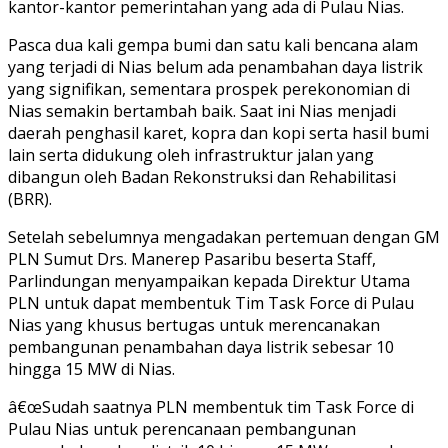
kantor-kantor pemerintahan yang ada di Pulau Nias.
Berkunjung
ke
Pasca dua kali gempa bumi dan satu kali bencana alam
Kantor
yang terjadi di Nias belum ada penambahan daya listrik
Pusat
yang signifikan, sementara prospek perekonomian di
PLN
Nias semakin bertambah baik. Saat ini Nias menjadi
Terkait
daerah penghasil karet, kopra dan kopi serta hasil bumi
Kekurangan
lain serta didukung oleh infrastruktur jalan yang
Listrik
dibangun oleh Badan Rekonstruksi dan Rehabilitasi
di
(BRR).
Nias
Setelah sebelumnya mengadakan pertemuan dengan GM
PLN Sumut Drs. Manerep Pasaribu beserta Staff,
Parlindungan menyampaikan kepada Direktur Utama
PLN untuk dapat membentuk Tim Task Force di Pulau
Nias yang khusus bertugas untuk merencanakan
pembangunan penambahan daya listrik sebesar 10
hingga 15 MW di Nias.
â€œSudah saatnya PLN membentuk tim Task Force di
Pulau Nias untuk perencanaan pembangunan