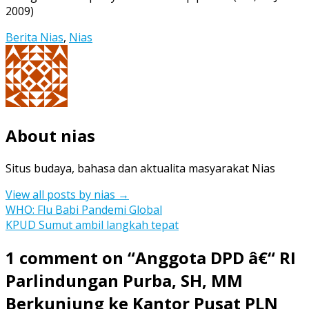
2009)
Berita Nias
,
Nias
About nias
Situs budaya, bahasa dan aktualita masyarakat Nias
View all posts by nias
→
Post
WHO: Flu Babi Pandemi Global
KPUD Sumut ambil langkah tepat
navigation
1 comment on “
Anggota DPD â€“ RI
Parlindungan Purba, SH, MM
Berkunjung ke Kantor Pusat PLN