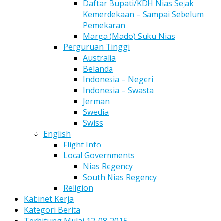
Daftar Bupati/KDH Nias Sejak
Kemerdekaan – Sampai Sebelum
Pemekaran
Marga (Mado) Suku Nias
Perguruan Tinggi
Australia
Belanda
Indonesia – Negeri
Indonesia – Swasta
Jerman
Swedia
Swiss
English
Flight Info
Local Governments
Nias Regency
South Nias Regency
Religion
Kabinet Kerja
Kategori Berita
Terhitung Mulai 12-08-2015