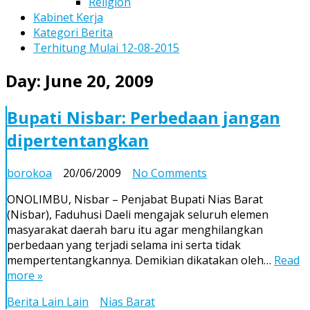
Religion
Kabinet Kerja
Kategori Berita
Terhitung Mulai 12-08-2015
Day:
June 20, 2009
Bupati Nisbar: Perbedaan jangan
dipertentangkan
on
borokoa
20/06/2009
No Comments
Bupati
ONOLIMBU, Nisbar – Penjabat Bupati Nias Barat
Nisbar:
(Nisbar), Faduhusi Daeli mengajak seluruh elemen
Perbedaan
masyarakat daerah baru itu agar menghilangkan
jangan
perbedaan yang terjadi selama ini serta tidak
dipertentangkan
mempertentangkannya. Demikian dikatakan oleh…
Read
more »
Berita Lain Lain
Nias Barat