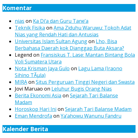
Komentar
nias
on
Ka Di’a dan Guru Tane’a
Teknik Fisika
on
Ama Ziduhu Waruwu: Tokoh Adat
Nias yang Rendah Hati dan Antusias
Universitas Islam Sultan Agung
on
Lho, Bisa
Berbahasa Daerah kok Dianggap Buta Aksara?
Legend
on
Fransiskus T. Lase: Mantan Bintang Bola
Voli Sumatera Utara
Nota Krisman Jaya Gulo
on
Lagu Lama (Iraono
Sihino TÃµla)
MIRA
on
Situs Perguruan Tinggi Negeri dan Swasta
Jovi Maruao
on
Leluhur Bugis Orang Nias
Berita Ekonomi Asia
on
Sejarah Tari Balanse
Madam
Horoskop Hari Ini
on
Sejarah Tari Balanse Madam
Eman Mendrofa
on
Ya’ahowu Wanunu Fandru
Kalender Berita