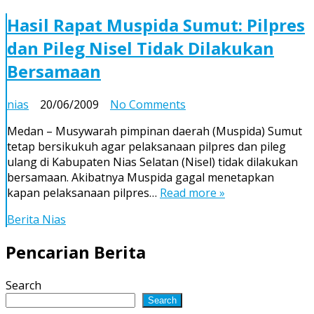
Hasil Rapat Muspida Sumut: Pilpres
dan Pileg Nisel Tidak Dilakukan
Bersamaan
on
nias
20/06/2009
No Comments
Hasil
Medan – Musywarah pimpinan daerah (Muspida) Sumut
Rapat
tetap bersikukuh agar pelaksanaan pilpres dan pileg
Muspida
ulang di Kabupaten Nias Selatan (Nisel) tidak dilakukan
Sumut:
bersamaan. Akibatnya Muspida gagal menetapkan
Pilpres
kapan pelaksanaan pilpres…
Read more »
dan
Pileg
Berita Nias
Nisel
Tidak
Pencarian Berita
Dilakukan
Bersamaan
Search
Search