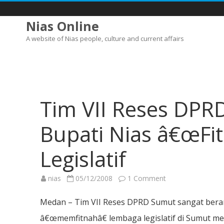
Nias Online
A website of Nias people, culture and current affairs
Tim VII Reses DPR
Bupati Nias â€œFi
Legislatif
on
nias
05/12/2008
1 Comment
Tim
VII
Reses
Medan – Tim VII Reses DPRD Sumut sangat beran
DPRDSU
Berang
â€œmemfitnahâ€ lembaga legislatif di Sumut m
Atas