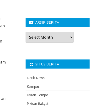
h
ARSIP BERITA
man
Arsip
Berita
an
lam
SITUS BERITA
Detik News
Kompas
Koran Tempo
ran
Pikiran Rakyat