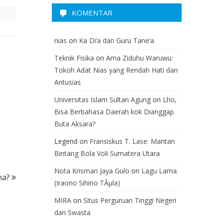
KOMENTAR
nias
on
Ka Di’a dan Guru Tane’a
Teknik Fisika
on
Ama Ziduhu Waruwu:
Tokoh Adat Nias yang Rendah Hati dan
Antusias
Universitas Islam Sultan Agung
on
Lho,
Bisa Berbahasa Daerah kok Dianggap
Buta Aksara?
Legend
on
Fransiskus T. Lase: Mantan
Bintang Bola Voli Sumatera Utara
Nota Krisman Jaya Gulo
on
Lagu Lama
na?
(Iraono Sihino TÃµla)
MIRA
on
Situs Perguruan Tinggi Negeri
dan Swasta