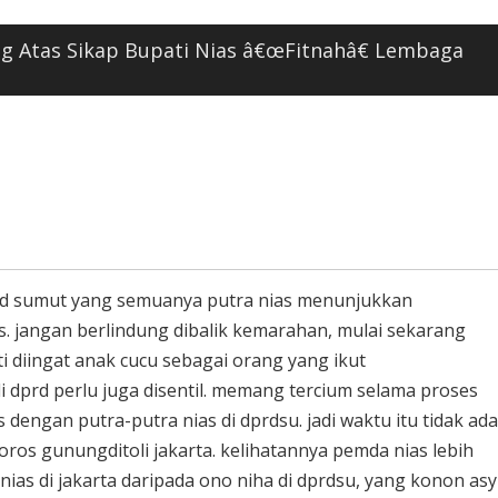
g Atas Sikap Bupati Nias â€œFitnahâ€ Lembaga
prd sumut yang semuanya putra nias menunjukkan
jangan berlindung dibalik kemarahan, mulai sekarang
i diingat anak cucu sebagai orang yang ikut
 dprd perlu juga disentil. memang tercium selama proses
dengan putra-putra nias di dprdsu. jadi waktu itu tidak ada
ros gunungditoli jakarta. kelihatannya pemda nias lebih
as di jakarta daripada ono niha di dprdsu, yang konon asy