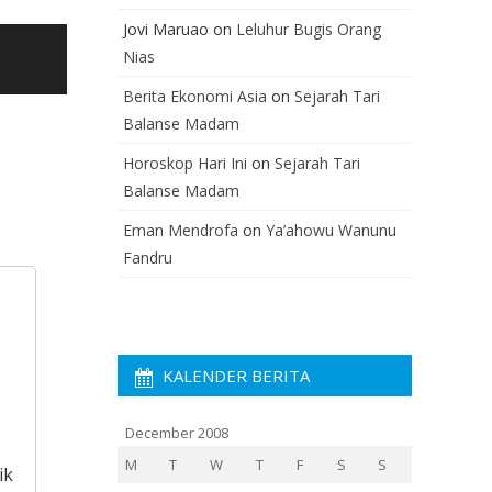
Jovi Maruao
on
Leluhur Bugis Orang
Nias
Berita Ekonomi Asia
on
Sejarah Tari
Balanse Madam
Horoskop Hari Ini
on
Sejarah Tari
Balanse Madam
Eman Mendrofa
on
Ya’ahowu Wanunu
Fandru
KALENDER BERITA
December 2008
M
T
W
T
F
S
S
ik