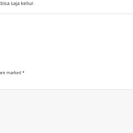
sa saja keliur.
s are marked
*