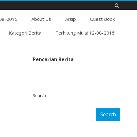
Skip
-08-2015
to
About Us
Arsip
Guest Book
content
Kategori Berita
Terhitung Mulai 12-08-2015
Pencarian Berita
Search
Search