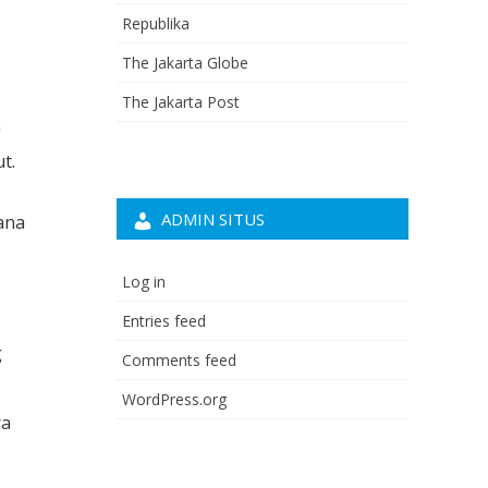
Republika
The Jakarta Globe
The Jakarta Post
n
t.
ADMIN SITUS
ana
Log in
Entries feed
g
Comments feed
WordPress.org
ra