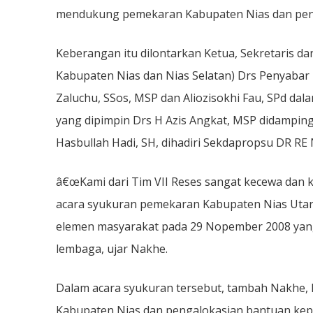
Sikap
mendukung pemekaran Kabupaten Nias dan pen
Bupati
Nias
â€œFitnahâ€
Lembaga
Keberangan itu dilontarkan Ketua, Sekretaris d
Legislatif
Kabupaten Nias dan Nias Selatan) Drs Penyaba
Zaluchu, SSos, MSP dan Aliozisokhi Fau, SPd da
yang dipimpin Drs H Azis Angkat, MSP didamping
Hasbullah Hadi, SH, dihadiri Sekdapropsu DR RE
â€œKami dari Tim VII Reses sangat kecewa dan k
acara syukuran pemekaran Kabupaten Nias Utara,
elemen masyarakat pada 29 Nopember 2008 yan
lembaga, ujar Nakhe.
Dalam acara syukuran tersebut, tambah Nakhe
Kabupaten Nias dan pengalokasian bantuan kep