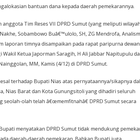
galokasian bantuan dana kepada daerah pemekarannya.
an anggota Tim Reses VII DPRD Sumut (yang meliputi wilaya
r Nakhe, Sobambowo Buâ€™ulolo, SH, ZG Mendrofa, Analis
lam laporan timnya disampaikan pada rapat paripurna dewan
i Wakil Ketua Japorman Saragih, H Ali Jabbar Napitupulu d
 Nainggolan, MM, Kamis (4/12) di DPRD Sumut.
esal terhadap Bupati Nias atas pernyataannya/sikapnya da
 Nias Barat dan Kota Gunungsitoli yang dihadiri seluruh
g seolah-olah telah â€œmemfitnahâ€ DPRD Sumut secara
, Bupati menyatakan DPRD Sumut tidak mendukung pemeka
ada daerah-daerah pemekaran. Bahkan Bupati juga