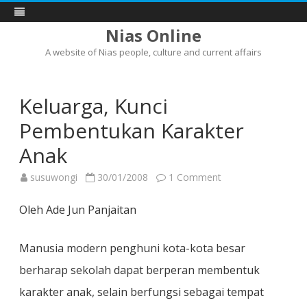
Nias Online
A website of Nias people, culture and current affairs
Skip
to
content
Keluarga, Kunci
Pembentukan Karakter
Anak
on
susuwongi
30/01/2008
1 Comment
Keluarga,
Kunci
Pembentukan
Oleh Ade Jun Panjaitan
Karakter
Anak
Manusia modern penghuni kota-kota besar
berharap sekolah dapat berperan membentuk
karakter anak, selain berfungsi sebagai tempat