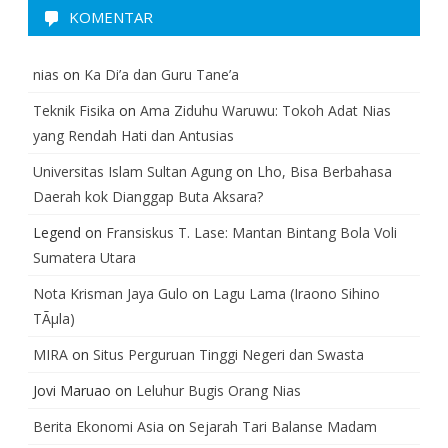
KOMENTAR
nias
on
Ka Di’a dan Guru Tane’a
Teknik Fisika
on
Ama Ziduhu Waruwu: Tokoh Adat Nias
yang Rendah Hati dan Antusias
Universitas Islam Sultan Agung
on
Lho, Bisa Berbahasa
Daerah kok Dianggap Buta Aksara?
Legend
on
Fransiskus T. Lase: Mantan Bintang Bola Voli
Sumatera Utara
Nota Krisman Jaya Gulo
on
Lagu Lama (Iraono Sihino
TÃµla)
MIRA
on
Situs Perguruan Tinggi Negeri dan Swasta
Jovi Maruao
on
Leluhur Bugis Orang Nias
Berita Ekonomi Asia
on
Sejarah Tari Balanse Madam