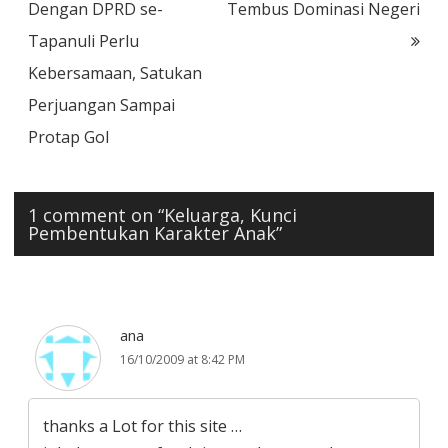
navigation
Dengan DPRD se-
Tembus Dominasi Negeri
Tapanuli Perlu
Kebersamaan, Satukan
Perjuangan Sampai
Protap Gol
1 comment on “
Keluarga, Kunci
Pembentukan Karakter Anak
”
ana
16/10/2009 at 8:42 PM
thanks a Lot for this site …