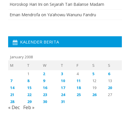
Horoskop Hari Ini
on
Sejarah Tari Balanse Madam
Eman Mendrofa
on
Ya’ahowu Wanunu Fandru
KALENDER BERITA
January 2008
M
T
W
T
F
S
S
1
2
3
4
5
6
7
8
9
10
11
12
13
14
15
16
17
18
19
20
21
22
23
24
25
26
27
28
29
30
31
« Dec
Feb »