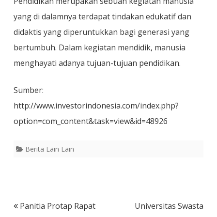
Pendidikan merupakan sebuah kegiatan manusia
yang di dalamnya terdapat tindakan edukatif dan
didaktis yang diperuntukkan bagi generasi yang
bertumbuh. Dalam kegiatan mendidik, manusia
menghayati adanya tujuan-tujuan pendidikan.
Sumber:
http://www.investorindonesia.com/index.php?
option=com_content&task=view&id=48926
Berita Lain Lain
Post
Panitia Protap Rapat
Universitas Swasta