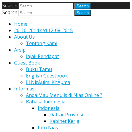
Search
Search
Home
26-10-2014 s/d 12-08-2015
About Us
Tentang Kami
Arsip
Jajak Pendapat
Guest Book
Buku Tamu
English Guestbook
Li NirÃµimi KhÃµma
Informasi
Anda Mau Menulis di Nias Online ?
Bahasa Indonesia
Indonesia
Daftar Provinsi
Kabinet Kerja
Info Nias