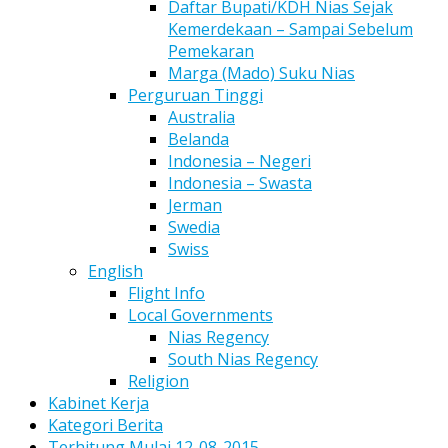
Daftar Bupati/KDH Nias Sejak
Kemerdekaan – Sampai Sebelum
Pemekaran
Marga (Mado) Suku Nias
Perguruan Tinggi
Australia
Belanda
Indonesia – Negeri
Indonesia – Swasta
Jerman
Swedia
Swiss
English
Flight Info
Local Governments
Nias Regency
South Nias Regency
Religion
Kabinet Kerja
Kategori Berita
Terhitung Mulai 12-08-2015