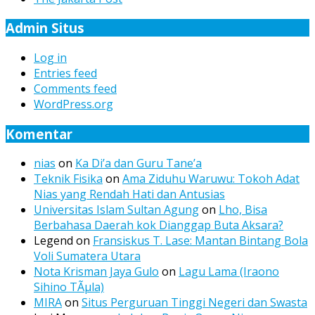
Admin Situs
Log in
Entries feed
Comments feed
WordPress.org
Komentar
nias
on
Ka Di’a dan Guru Tane’a
Teknik Fisika
on
Ama Ziduhu Waruwu: Tokoh Adat
Nias yang Rendah Hati dan Antusias
Universitas Islam Sultan Agung
on
Lho, Bisa
Berbahasa Daerah kok Dianggap Buta Aksara?
Legend
on
Fransiskus T. Lase: Mantan Bintang Bola
Voli Sumatera Utara
Nota Krisman Jaya Gulo
on
Lagu Lama (Iraono
Sihino TÃµla)
MIRA
on
Situs Perguruan Tinggi Negeri dan Swasta