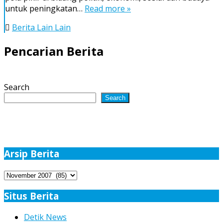
DPD-
untuk peningkatan…
Read more »
RI
Kunjungi
Berita Lain Lain
Sejumlah
Daerah
Pencarian Berita
Tingkat
II
di
Search
Sumut
Search
Arsip Berita
Arsip
Berita
Situs Berita
Detik News