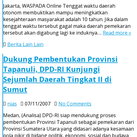
Daerah
Jakarta, WASPADA Online Tenggat waktu daerah
Pemekaran
otonom membuktikan mampu meningkatkan
Yang
kesejahteraan masyarakat adalah 10 tahun. Jika dalam
Gagal
tenggat waktu tersebut gagal maka daerah pemekaran
Akan
tersebut akan digabung lagi ke induknya….
Read more »
Digabung
Lagi
Berita Lain Lain
Dukung Pembentukan Provinsi
Tapanuli, DPD-RI Kunjungi
Sejumlah Daerah Tingkat II di
Sumut
on
nias
07/11/2007
No Comments
Dukung
Medan, (Analisa) DPD-RI siap mendukung proses
Pembentukan
pembentukan Provinsi Tapanuli sebagai pemekaran dari
Provinsi
Provinsi Sumatera Utara yang didasari adanya kesamaan
Tapanuli,
pola pikir di bidang politik, ekonomi, sosial dan budaya