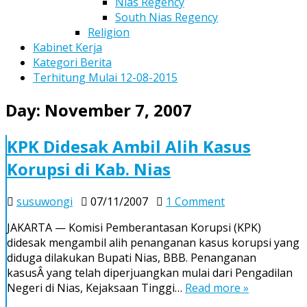
Nias Regency
South Nias Regency
Religion
Kabinet Kerja
Kategori Berita
Terhitung Mulai 12-08-2015
Day:
November 7, 2007
KPK Didesak Ambil Alih Kasus
Korupsi di Kab. Nias
on
susuwongi
07/11/2007
1 Comment
KPK
JAKARTA — Komisi Pemberantasan Korupsi (KPK)
Didesak
didesak mengambil alih penanganan kasus korupsi yang
Ambil
diduga dilakukan Bupati Nias, BBB. Penanganan
Alih
kasusÂ yang telah diperjuangkan mulai dari Pengadilan
Kasus
Negeri di Nias, Kejaksaan Tinggi…
Read more »
Korupsi
di