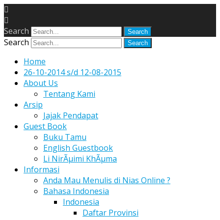
Search
Search
Home
26-10-2014 s/d 12-08-2015
About Us
Tentang Kami
Arsip
Jajak Pendapat
Guest Book
Buku Tamu
English Guestbook
Li NirÃµimi KhÃµma
Informasi
Anda Mau Menulis di Nias Online ?
Bahasa Indonesia
Indonesia
Daftar Provinsi