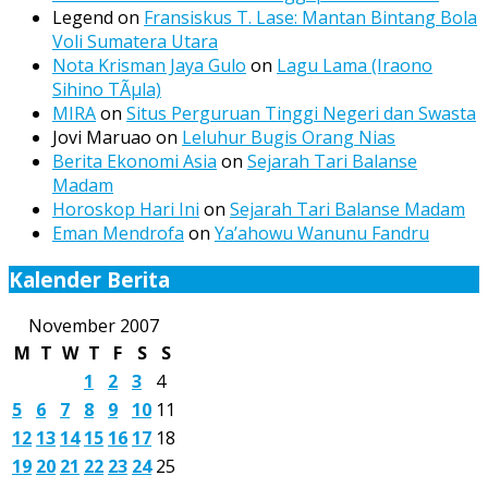
Legend
on
Fransiskus T. Lase: Mantan Bintang Bola
Voli Sumatera Utara
Nota Krisman Jaya Gulo
on
Lagu Lama (Iraono
Sihino TÃµla)
MIRA
on
Situs Perguruan Tinggi Negeri dan Swasta
Jovi Maruao
on
Leluhur Bugis Orang Nias
Berita Ekonomi Asia
on
Sejarah Tari Balanse
Madam
Horoskop Hari Ini
on
Sejarah Tari Balanse Madam
Eman Mendrofa
on
Ya’ahowu Wanunu Fandru
Kalender Berita
November 2007
M
T
W
T
F
S
S
1
2
3
4
5
6
7
8
9
10
11
12
13
14
15
16
17
18
19
20
21
22
23
24
25