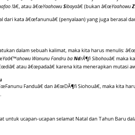
afao !
â€, atau â€œ
Yaahowu
S
ibaya
â€ (bukan â€œ
Yaahowu
Z
asal dari kata â€œfanunuâ€ (penyalaan) yang juga berasal dar
tukan dalam sebuah kalimat, maka kita harus menulis: â€
€œ
Yaâ€™ahowu Wanunu Fandru ba
Nd
rÃ¶fi Sibohou
â€ maka ka
œdiâ€ atau â€œpadaâ€ karena kita menerapkan mutasi aw
u
œFanunu Fanduâ€ dan â€œDÃ¶fi Siohouâ€, maka kita har
.
epat untuk ucapan-ucapan selamat Natal dan Tahun Baru dal