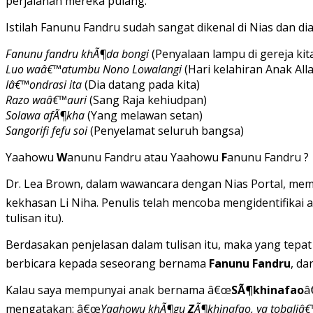
perjalanan mereka pulang.
Istilah Fanunu Fandru sudah sangat dikenal di Nias dan di
Fanunu fandru khÃ¶da bongi
(Penyalaan lampu di gereja kit
Luo waâ€™atumbu Nono Lowalangi
(Hari kelahiran Anak All
Iâ€™ondrasi ita
(Dia datang pada kita)
Razo waâ€™auri
(Sang Raja kehiudpan)
Solawa afÃ¶kha
(Yang melawan setan)
Sangorifi fefu soi
(Penyelamat seluruh bangsa)
Yaahowu
W
anunu Fandru atau Yaahowu
F
anunu Fandru ?
Dr. Lea Brown, dalam wawancara dengan Nias Portal, mempe
kekhasan Li Niha. Penulis telah mencoba mengidentifikai a
tulisan itu).
Berdasakan penjelasan dalam tulisan itu, maka yang tepat
berbicara kepada seseorang bernama
Fanunu Fandru
, d
Kalau saya mempunyai anak bernama â€œ
SÃ¶khinafao
â
mengatakan: â€œ
Yaahowu khÃ¶gu
Z
Ã¶khinafao, ya tobaliâ