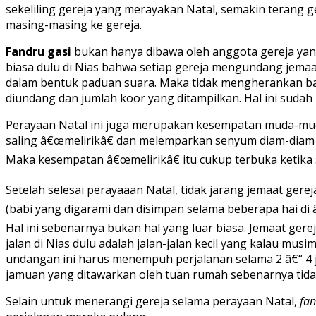
sekeliling gereja yang merayakan Natal, semakin terang
masing-masing ke gereja.
Fandru gasi
bukan hanya dibawa oleh anggota gereja yang
biasa dulu di Nias bahwa setiap gereja mengundang jemaa
dalam bentuk paduan suara. Maka tidak mengherankan bahw
diundang dan jumlah koor yang ditampilkan. Hal ini sudah m
Perayaan Natal ini juga merupakan kesempatan muda-mud
saling â€œmelirikâ€ dan melemparkan senyum diam-diam 
Maka kesempatan â€œmelirikâ€ itu cukup terbuka ketika 
Setelah selesai perayaaan Natal, tidak jarang jemaat ge
(babi yang digarami dan disimpan selama beberapa hai d
Hal ini sebenarnya bukan hal yang luar biasa. Jemaat gerej
jalan di Nias dulu adalah jalan-jalan kecil yang kalau mu
undangan ini harus menempuh perjalanan selama 2 â€“ 4 j
jamuan yang ditawarkan oleh tuan rumah sebenarnya tida
Selain untuk menerangi gereja selama perayaan Natal,
fan