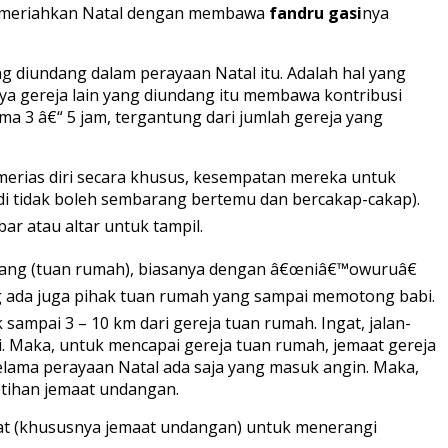
a memeriahkan Natal dengan membawa
fandru gasi
nya
g diundang dalam perayaan Natal itu. Adalah hal yang
ya gereja lain yang diundang itu membawa kontribusi
a 3 â€“ 5 jam, tergantung dari jumlah gereja yang
erias diri secara khusus, kesempatan mereka untuk
di tidak boleh sembarang bertemu dan bercakap-cakap).
r atau altar untuk tampil.
gundang (tuan rumah), biasanya dengan â€œniâ€™owuruâ€
g ada juga pihak tuan rumah yang sampai memotong babi.
 sampai 3 – 10 km dari gereja tuan rumah. Ingat, jalan-
ui. Maka, untuk mencapai gereja tuan rumah, jemaat gereja
elama perayaan Natal ada saja yang masuk angin. Maka,
tihan jemaat undangan.
at (khususnya jemaat undangan) untuk menerangi