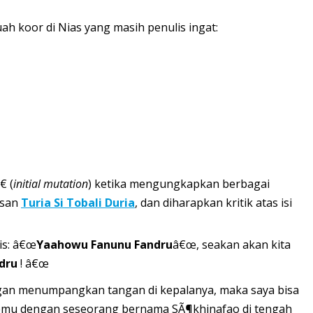
ah koor di Nias yang masih penulis ingat:
 (
initial mutation
) ketika mengungkapkan berbagai
isan
Turia Si Tobali Duria
, dan diharapkan kritik atas isi
lis: â€œ
Yaahowu Fanunu Fandru
â€œ, seakan akan kita
dru
! â€œ
gan menumpangkan tangan di kepalanya, maka saya bisa
rtemu dengan seseorang bernama SÃ¶khinafao di tengah