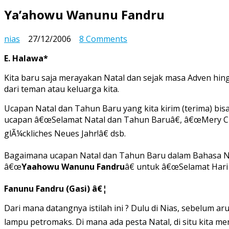
Ya’ahowu Wanunu Fandru
on
nias
27/12/2006
8 Comments
Ya’ahowu
E. Halawa*
Wanunu
Fandru
Kita baru saja merayakan Natal dan sejak masa Adven hin
dari teman atau keluarga kita.
Ucapan Natal dan Tahun Baru yang kita kirim (terima) bi
ucapan â€œSelamat Natal dan Tahun Baruâ€, â€œMery Ch
glÃ¼ckliches Neues Jahr!â€ dsb.
Bagaimana ucapan Natal dan Tahun Baru dalam Bahasa Nia
â€œ
Yaahowu Wanunu Fandru
â€ untuk â€œSelamat Hari
Fanunu Fandru (Gasi) â€¦
Dari mana datangnya istilah ini ? Dulu di Nias, sebelum a
lampu petromaks. Di mana ada pesta Natal, di situ kita 