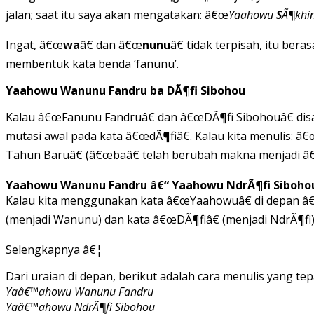
jalan; saat itu saya akan mengatakan: â€œ
Yaahowu
S
Ã¶khin
Ingat, â€œ
wa
â€ dan â€œ
nunu
â€ tidak terpisah, itu ber
membentuk kata benda ‘fanunu’.
Yaahowu Wanunu Fandru ba DÃ¶fi Sibohou
Kalau â€œFanunu Fandruâ€ dan â€œDÃ¶fi Sibohouâ€ disa
mutasi awal pada kata â€œdÃ¶fiâ€. Kalau kita menulis: â
Tahun Baruâ€ (â€œbaâ€ telah berubah makna menjadi â€
Yaahowu Wanunu Fandru â€“ Yaahowu NdrÃ¶fi Siboho
Kalau kita menggunakan kata â€œYaahowuâ€ di depan â€
(menjadi Wanunu) dan kata â€œDÃ¶fiâ€ (menjadi NdrÃ¶fi)
Selengkapnya â€¦
Dari uraian di depan, berikut adalah cara menulis yang t
Yaâ€™ahowu Wanunu Fandru
Yaâ€™ahowu NdrÃ¶fi Sibohou