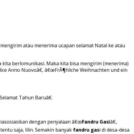
s mengirim atau menerima ucapan selamat Natal ke atau
kita berlomunikasi. Maka kita bisa mengirim (menerima)
ice Anno Nuovoâ€, â€œFrÃ¶hliche Weihnachten und ein
Selamat Tahun Baruâ€.
lu diasosiasikan dengan penyalaan â€œ
Fandru Gasi
â€,
 tentu saja, lilin. Semakin banyak
fandru gas
i di desa-desa