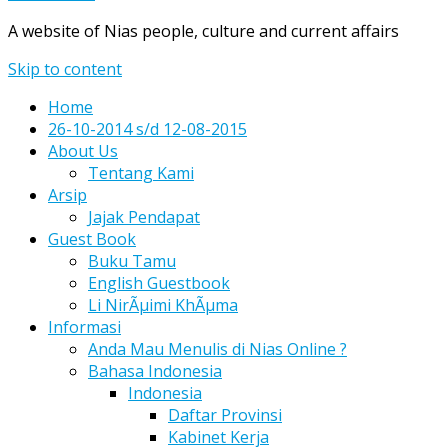
A website of Nias people, culture and current affairs
Skip to content
Home
26-10-2014 s/d 12-08-2015
About Us
Tentang Kami
Arsip
Jajak Pendapat
Guest Book
Buku Tamu
English Guestbook
Li NirÃµimi KhÃµma
Informasi
Anda Mau Menulis di Nias Online ?
Bahasa Indonesia
Indonesia
Daftar Provinsi
Kabinet Kerja