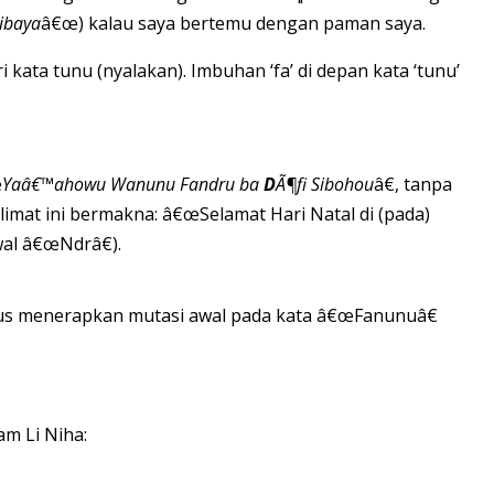
ibaya
â€œ) kalau saya bertemu dengan paman saya.
i kata tunu (nyalakan). Imbuhan ‘fa’ di depan kata ‘tunu’
œ
Yaâ€™ahowu Wanunu Fandru ba
D
Ã¶fi Sibohou
â€, tanpa
limat ini bermakna: â€œSelamat Hari Natal di (pada)
al â€œNdrâ€).
us menerapkan mutasi awal pada kata â€œFanunuâ€
am Li Niha: