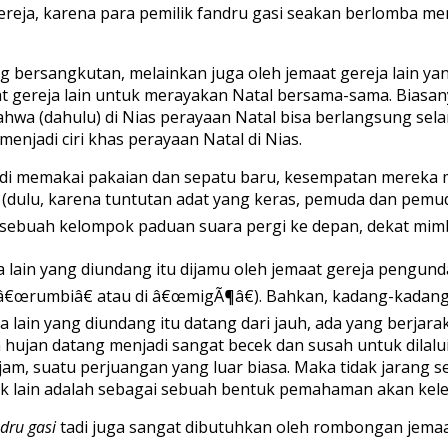
 gereja, karena para pemilik fandru gasi seakan berlomb
 bersangkutan, melainkan juga oleh jemaat gereja lain yan
t gereja lain untuk merayakan Natal bersama-sama. Biasan
a (dahulu) di Nias perayaan Natal bisa berlangsung selam
enjadi ciri khas perayaan Natal di Nias.
i memakai pakaian dan sepatu baru, kesempatan mereka m
(dulu, karena tuntutan adat yang keras, pemuda dan pemu
sebuah kelompok paduan suara pergi ke depan, dekat mimba
reja lain yang diundang itu dijamu oleh jemaat gereja pen
i â€œrumbiâ€ atau di â€œmigÃ¶â€). Bahkan, kadang-kadan
a lain yang diundang itu datang dari jauh, ada yang berjarak
sim hujan datang menjadi sangat becek dan susah untuk dilal
am, suatu perjuangan yang luar biasa. Maka tidak jarang s
k lain adalah sebagai sebuah bentuk pemahaman akan kele
dru gasi
tadi juga sangat dibutuhkan oleh rombongan jema