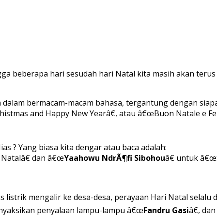
gga beberapa hari sesudah hari Natal kita masih akan teru
sa dalam bermacam-macam bahasa, tergantung dengan siapa 
istmas and Happy New Yearâ€, atau â€œBuon Natale e Fel
s ? Yang biasa kita dengar atau baca adalah:
 Natalâ€ dan â€œ
Yaahowu NdrÃ¶fi Sibohou
â€ untuk â€œ
rus listrik mengalir ke desa-desa, perayaan Hari Natal sela
menyaksikan penyalaan lampu-lampu â€œ
Fandru Gasi
â€, dan