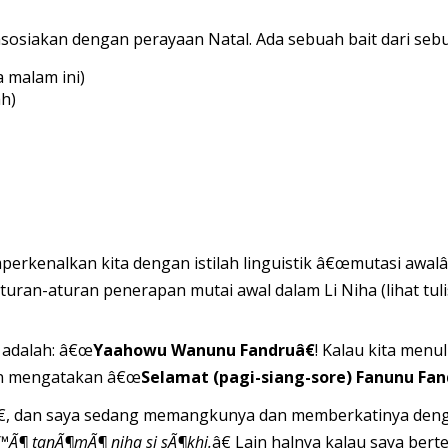
asosiakan dengan perayaan Natal. Ada sebuah bait dari sebu
a malam ini)
ah)
rkenalkan kita dengan istilah linguistik â€œmutasi awalâ€
turan-aturan penerapan mutai awal dalam Li Niha (lihat tul
 adalah: â€œ
Yaahowu Wanunu Fandruâ€
! Kalau kita menu
an mengatakan â€œ
Selamat (pagi-siang-sore) Fanunu Fan
€, dan saya sedang memangkunya dan memberkatinya den
€™Ã¶ tanÃ¶mÃ¶ niha si sÃ¶khi.
â€ Lain halnya kalau saya be