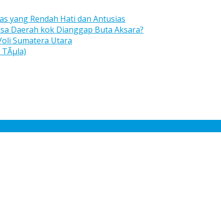
s yang Rendah Hati dan Antusias
asa Daerah kok Dianggap Buta Aksara?
Voli Sumatera Utara
 TÃµla)