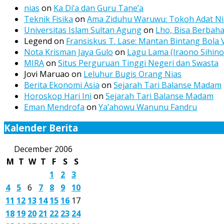
nias
on
Ka Di’a dan Guru Tane’a
Teknik Fisika
on
Ama Ziduhu Waruwu: Tokoh Adat Nia
Universitas Islam Sultan Agung
on
Lho, Bisa Berbah
Legend
on
Fransiskus T. Lase: Mantan Bintang Bola 
Nota Krisman Jaya Gulo
on
Lagu Lama (Iraono Sihino
MIRA
on
Situs Perguruan Tinggi Negeri dan Swasta
Jovi Maruao
on
Leluhur Bugis Orang Nias
Berita Ekonomi Asia
on
Sejarah Tari Balanse Madam
Horoskop Hari Ini
on
Sejarah Tari Balanse Madam
Eman Mendrofa
on
Ya’ahowu Wanunu Fandru
Kalender Berita
December 2006
M
T
W
T
F
S
S
1
2
3
4
5
6
7
8
9
10
11
12
13
14
15
16
17
18
19
20
21
22
23
24