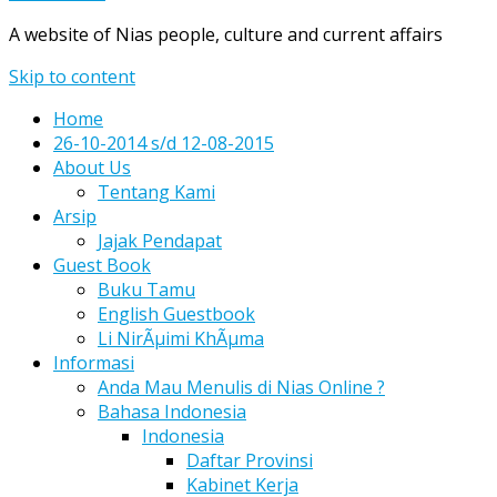
A website of Nias people, culture and current affairs
Skip to content
Home
26-10-2014 s/d 12-08-2015
About Us
Tentang Kami
Arsip
Jajak Pendapat
Guest Book
Buku Tamu
English Guestbook
Li NirÃµimi KhÃµma
Informasi
Anda Mau Menulis di Nias Online ?
Bahasa Indonesia
Indonesia
Daftar Provinsi
Kabinet Kerja