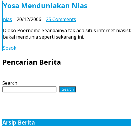
Yaahowu
Yosa Menduniakan Nias
on
nias
20/12/2006
25 Comments
Yosa
Djoko Poernomo Seandainya tak ada situs internet niasisl
Menduniakan
bakal mendunia seperti sekarang ini.
Nias
Sosok
Pencarian Berita
Search
Search
Arsip Berita