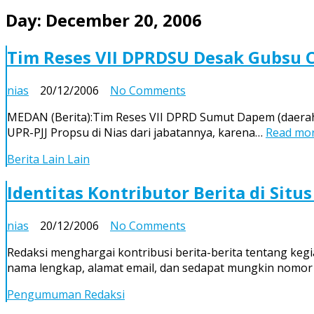
Day:
December 20, 2006
Tim Reses VII DPRDSU Desak Gubsu C
on
nias
20/12/2006
No Comments
Tim
MEDAN (Berita):Tim Reses VII DPRD Sumut Dapem (daerah
Reses
UPR-PJJ Propsu di Nias dari jabatannya, karena…
Read mor
VII
DPRDSU
Berita Lain Lain
Desak
Gubsu
Identitas Kontributor Berita di Sit
Copot
Kepala
on
nias
20/12/2006
No Comments
UPR-
Identitas
PJJ
Redaksi menghargai kontribusi berita-berita tentang keg
Kontributor
Nias
nama lengkap, alamat email, dan sedapat mungkin nomor 
Berita
di
Pengumuman Redaksi
Situs