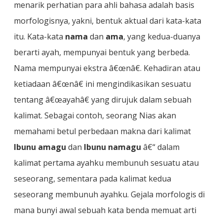
menarik perhatian para ahli bahasa adalah basis
morfologisnya, yakni, bentuk aktual dari kata-kata
itu. Kata-kata
nama
dan
ama
, yang kedua-duanya
berarti ayah, mempunyai bentuk yang berbeda.
Nama mempunyai ekstra â€œnâ€. Kehadiran atau
ketiadaan â€œnâ€ ini mengindikasikan sesuatu
tentang â€œayahâ€ yang dirujuk dalam sebuah
kalimat. Sebagai contoh, seorang Nias akan
memahami betul perbedaan makna dari kalimat
Ibunu amagu
dan
Ibunu namagu
â€“ dalam
kalimat pertama ayahku membunuh sesuatu atau
seseorang, sementara pada kalimat kedua
seseorang membunuh ayahku. Gejala morfologis di
mana bunyi awal sebuah kata benda memuat arti