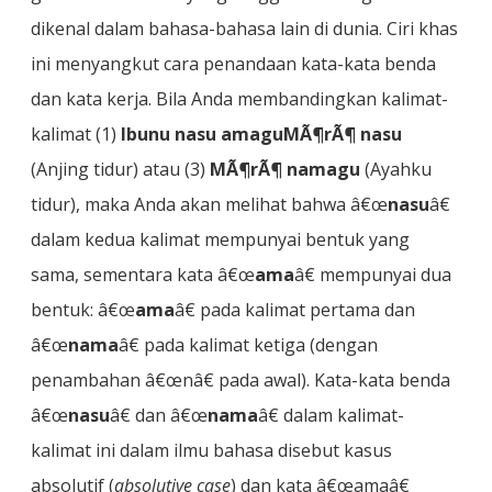
dikenal dalam bahasa-bahasa lain di dunia. Ciri khas
ini menyangkut cara penandaan kata-kata benda
dan kata kerja. Bila Anda membandingkan kalimat-
kalimat (1)
Ibunu nasu amaguMÃ¶rÃ¶ nasu
(Anjing tidur) atau (3)
MÃ¶rÃ¶ namagu
(Ayahku
tidur), maka Anda akan melihat bahwa â€œ
nasu
â€
dalam kedua kalimat mempunyai bentuk yang
sama, sementara kata â€œ
ama
â€ mempunyai dua
bentuk: â€œ
ama
â€ pada kalimat pertama dan
â€œ
nama
â€ pada kalimat ketiga (dengan
penambahan â€œnâ€ pada awal). Kata-kata benda
â€œ
nasu
â€ dan â€œ
nama
â€ dalam kalimat-
kalimat ini dalam ilmu bahasa disebut kasus
absolutif (
absolutive case
) dan kata â€œamaâ€