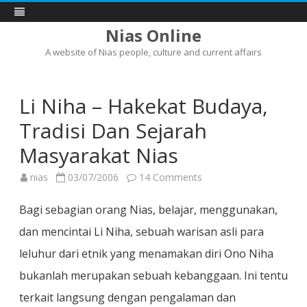
Nias Online
A website of Nias people, culture and current affairs
Skip
to
content
Li Niha – Hakekat Budaya,
Tradisi Dan Sejarah
Masyarakat Nias
on
nias
03/07/2006
14 Comments
Li
Niha
–
Bagi sebagian orang Nias, belajar, menggunakan,
Hakekat
Budaya,
dan mencintai Li Niha, sebuah warisan asli para
Tradisi
Dan
leluhur dari etnik yang menamakan diri Ono Niha
Sejarah
Masyarakat
Nias
bukanlah merupakan sebuah kebanggaan. Ini tentu
terkait langsung dengan pengalaman dan