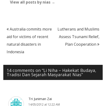
View all posts by nias
→
Post
Australia commits more
Lutherans and Muslims
navigation
aid for victims of recent
Assess Tsunami Relief,
natural disasters in
Plan Cooperation
Indonesia
14 comments on “
Li Niha – Hakekat Budaya,
Tradisi Dan Sejarah Masyarakat Nias
”
Tri Juniman Zai
14/05/2012 at 12:22 AM