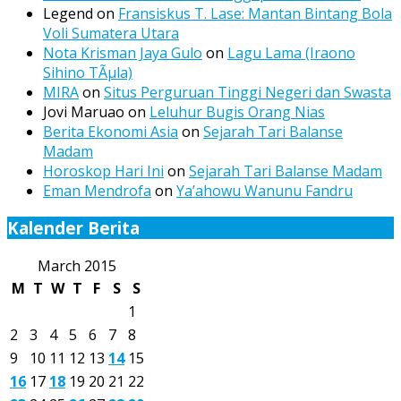
Legend
on
Fransiskus T. Lase: Mantan Bintang Bola
Voli Sumatera Utara
Nota Krisman Jaya Gulo
on
Lagu Lama (Iraono
Sihino TÃµla)
MIRA
on
Situs Perguruan Tinggi Negeri dan Swasta
Jovi Maruao
on
Leluhur Bugis Orang Nias
Berita Ekonomi Asia
on
Sejarah Tari Balanse
Madam
Horoskop Hari Ini
on
Sejarah Tari Balanse Madam
Eman Mendrofa
on
Ya’ahowu Wanunu Fandru
Kalender Berita
March 2015
M
T
W
T
F
S
S
1
2
3
4
5
6
7
8
9
10
11
12
13
14
15
16
17
18
19
20
21
22