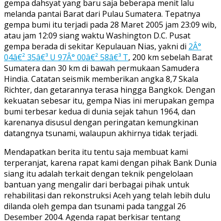
gempa dahsyat yang baru saja beberapa menit lalu
melanda pantai Barat dari Pulau Sumatera. Tepatnya
gempa bumi itu terjadi pada 28 Maret 2005 jam 23:09 wib,
atau jam 12:09 siang waktu Washington D.C. Pusat
gempa berada di sekitar Kepulauan Nias, yakni di
2Â°
04â€² 35â€³ U 97Â° 00â€² 58â€³ T
, 200 km sebelah Barat
Sumatera dan 30 km di bawah permukaan Samudera
Hindia. Catatan seismik memberikan angka 8,7 Skala
Richter, dan getarannya terasa hingga Bangkok. Dengan
kekuatan sebesar itu, gempa Nias ini merupakan gempa
bumi terbesar kedua di dunia sejak tahun 1964, dan
karenanya disusul dengan peringatan kemungkinan
datangnya tsunami, walaupun akhirnya tidak terjadi.
Mendapatkan berita itu tentu saja membuat kami
terperanjat, karena rapat kami dengan pihak Bank Dunia
siang itu adalah terkait dengan teknik pengelolaan
bantuan yang mengalir dari berbagai pihak untuk
rehabilitasi dan rekonstruksi Aceh yang telah lebih dulu
dilanda oleh gempa dan tsunami pada tanggal 26
Desember 2004. Agenda rapat berkisar tentang