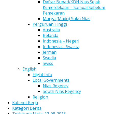
Daftar Bupati/KDH Nias Sejak
Kemerdekaan – Sampai Sebelum
Pemekaran
Marga (Mado) Suku Nias
Perguruan Tinggi
Australia
Belanda
Indonesia – Negeri
Indonesia – Swasta
Jerman
Swedia
Swiss
English
Flight Info
Local Governments
Nias Regency
South Nias Regency
Religion
Kabinet Kerja
Kategori Berita
Terhitung Mulai 12-08-2015