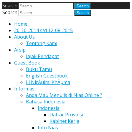
Search
Search
Home
26-10-2014 s/d 12-08-2015
About Us
Tentang Kami
Arsip
Jajak Pendapat
Guest Book
Buku Tamu
English Guestbook
Li NirÃµimi KhÃµma
Informasi
Anda Mau Menulis di Nias Online ?
Bahasa Indonesia
Indonesia
Daftar Provinsi
Kabinet Kerja
Info Nias