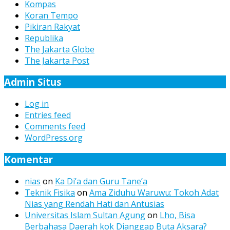
Kompas
Koran Tempo
Pikiran Rakyat
Republika
The Jakarta Globe
The Jakarta Post
Admin Situs
Log in
Entries feed
Comments feed
WordPress.org
Komentar
nias
on
Ka Di’a dan Guru Tane’a
Teknik Fisika
on
Ama Ziduhu Waruwu: Tokoh Adat
Nias yang Rendah Hati dan Antusias
Universitas Islam Sultan Agung
on
Lho, Bisa
Berbahasa Daerah kok Dianggap Buta Aksara?