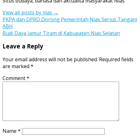
Situs budaya, bahasa dan aktualita masyarakat Nias
View all posts by nias
→
Post
PKPA dan DPRD Dorong Pemerintah Nias Serius Tangani
ABH
navigation
Budi Daya Jamur Tiram di Kabupaten Nias Selatan
Leave a Reply
Your email address will not be published.
Required fields
are marked
*
Comment
*
Name
*