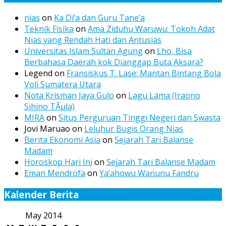
nias
on
Ka Di’a dan Guru Tane’a
Teknik Fisika
on
Ama Ziduhu Waruwu: Tokoh Adat
Nias yang Rendah Hati dan Antusias
Universitas Islam Sultan Agung
on
Lho, Bisa
Berbahasa Daerah kok Dianggap Buta Aksara?
Legend
on
Fransiskus T. Lase: Mantan Bintang Bola
Voli Sumatera Utara
Nota Krisman Jaya Gulo
on
Lagu Lama (Iraono
Sihino TÃµla)
MIRA
on
Situs Perguruan Tinggi Negeri dan Swasta
Jovi Maruao
on
Leluhur Bugis Orang Nias
Berita Ekonomi Asia
on
Sejarah Tari Balanse
Madam
Horoskop Hari Ini
on
Sejarah Tari Balanse Madam
Eman Mendrofa
on
Ya’ahowu Wanunu Fandru
Kalender Berita
May 2014