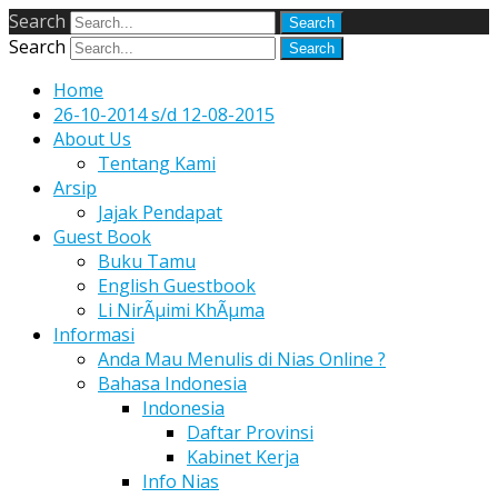
Search
Search
Home
26-10-2014 s/d 12-08-2015
About Us
Tentang Kami
Arsip
Jajak Pendapat
Guest Book
Buku Tamu
English Guestbook
Li NirÃµimi KhÃµma
Informasi
Anda Mau Menulis di Nias Online ?
Bahasa Indonesia
Indonesia
Daftar Provinsi
Kabinet Kerja
Info Nias