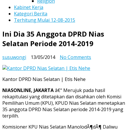
Religion
Kabinet Kerja
Kategori Berita
Terhitung Mulai 12-08-2015
Ini Dia 35 Anggota DPRD Nias
Selatan Periode 2014-2019
on
susuwongi
13/05/2014
No Comments
Ini
Dia
35
Kantor DPRD Nias Selatan | Etis Nehe
Anggota
DPRD
NIASONLINE, JAKARTA
â€“ Merujuk pada hasil
Nias
rekapitulasi yang ditetapkan dan disahkan oleh Komisi
Selatan
Pemilihan Umum (KPU), KPUD Nias Selatan menetapkan
Periode
35 anggota DPRD Nias Selatan periode 2014-2019 yang
2014-
terpilih.
2019
Komisioner KPU Nias Selatan ManolodÃ¶dÃ¶ Daliwu