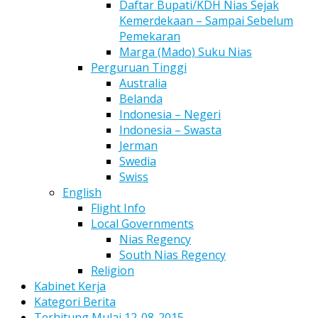
Daftar Bupati/KDH Nias Sejak
Kemerdekaan – Sampai Sebelum
Pemekaran
Marga (Mado) Suku Nias
Perguruan Tinggi
Australia
Belanda
Indonesia – Negeri
Indonesia – Swasta
Jerman
Swedia
Swiss
English
Flight Info
Local Governments
Nias Regency
South Nias Regency
Religion
Kabinet Kerja
Kategori Berita
Terhitung Mulai 12-08-2015