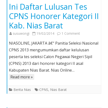
Ini Daftar Lulusan Tes
CPNS Honorer Kategori II
Kab. Nias Barat
on
susuwongi
19/02/2014
1 Comment
Ini
NIASOLINE, JAKARTA â€“ Panitia Seleksi Nasional
Daftar
CPNS 2013 mengumumkan daftar kelulusan
Lulusan
peserta tes seleksi Calon Pegawai Negeri Sipil
Tes
(CPNS) 2013 dari honorer kategori II asal
CPNS
Honorer
Kabupaten Nias Barat. Nias Online…
Kategori
Read more »
II
Kab.
Berita Nias
CPNS
,
Nias Barat
Nias
Barat