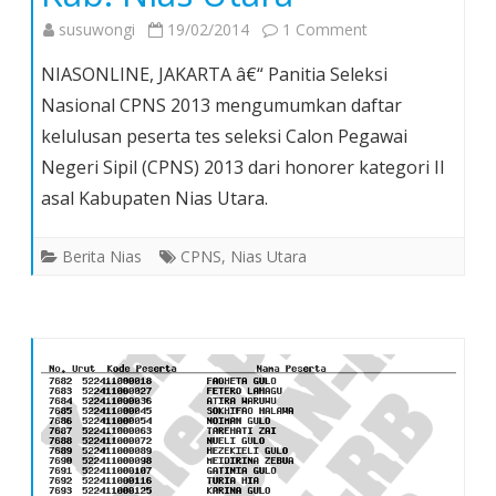
on
susuwongi
19/02/2014
1 Comment
Ini
NIASONLINE, JAKARTA â€“ Panitia Seleksi
Daftar
Nasional CPNS 2013 mengumumkan daftar
Lulusan
kelulusan peserta tes seleksi Calon Pegawai
Tes
Negeri Sipil (CPNS) 2013 dari honorer kategori II
CPNS
Honorer
asal Kabupaten Nias Utara.
Kategori
II
Berita Nias
CPNS
,
Nias Utara
Kab.
Nias
Utara