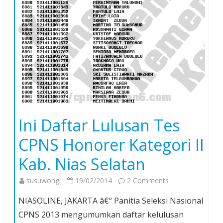
Ini Daftar Lulusan Tes
CPNS Honorer Kategori II
Kab. Nias Selatan
on
susuwongi
19/02/2014
2 Comments
Ini
NIASOLINE, JAKARTA â€“ Panitia Seleksi Nasional
Daftar
CPNS 2013 mengumumkan daftar kelulusan
Lulusan