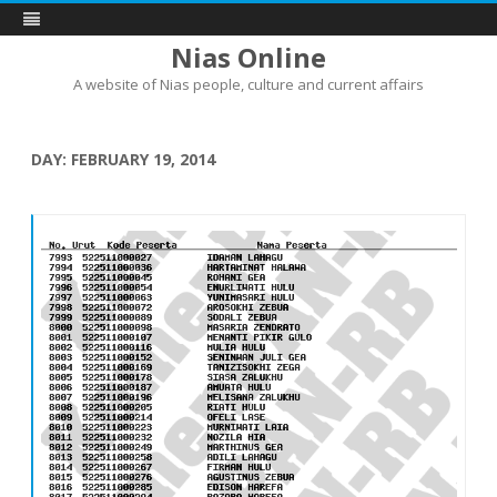
Nias Online
A website of Nias people, culture and current affairs
Skip
to
content
DAY:
FEBRUARY 19, 2014