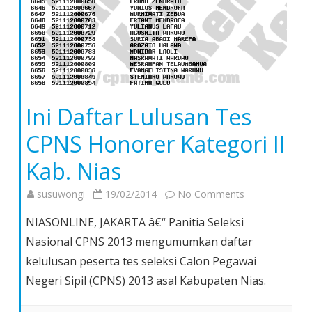
Ini Daftar Lulusan Tes
CPNS Honorer Kategori II
Kab. Nias
on
susuwongi
19/02/2014
No Comments
Ini
NIASONLINE, JAKARTA â€“ Panitia Seleksi
Daftar
Nasional CPNS 2013 mengumumkan daftar
Lulusan
kelulusan peserta tes seleksi Calon Pegawai
Tes
Negeri Sipil (CPNS) 2013 asal Kabupaten Nias.
CPNS
Honorer