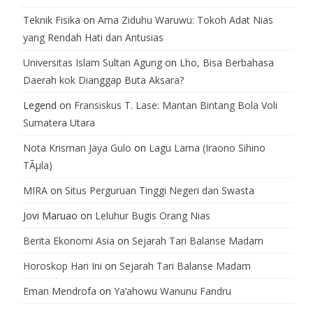
Teknik Fisika
on
Ama Ziduhu Waruwu: Tokoh Adat Nias
yang Rendah Hati dan Antusias
Universitas Islam Sultan Agung
on
Lho, Bisa Berbahasa
Daerah kok Dianggap Buta Aksara?
Legend
on
Fransiskus T. Lase: Mantan Bintang Bola Voli
Sumatera Utara
Nota Krisman Jaya Gulo
on
Lagu Lama (Iraono Sihino
TÃµla)
MIRA
on
Situs Perguruan Tinggi Negeri dan Swasta
Jovi Maruao
on
Leluhur Bugis Orang Nias
Berita Ekonomi Asia
on
Sejarah Tari Balanse Madam
Horoskop Hari Ini
on
Sejarah Tari Balanse Madam
Eman Mendrofa
on
Ya’ahowu Wanunu Fandru