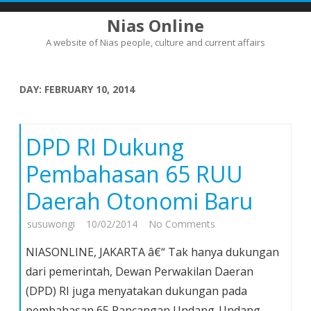
Nias Online
A website of Nias people, culture and current affairs
Skip
to
content
DAY:
FEBRUARY 10, 2014
DPD RI Dukung
Pembahasan 65 RUU
Daerah Otonomi Baru
on
susuwongi
10/02/2014
No Comments
DPD
NIASONLINE, JAKARTA â€“ Tak hanya dukungan
RI
dari pemerintah, Dewan Perwakilan Daeran
Dukung
(DPD) RI juga menyatakan dukungan pada
Pembahasan
pembahasan 65 Rancangan Undang-Undang
65