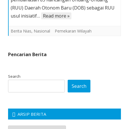
RUU
(RUU) Daerah Otonom Baru (DOB) sebagai RUU
Daerah
usul inisiatif…
Read more »
Otonomi
Baru
Berita Nias
,
Nasional
Pemekaran Wilayah
Pencarian Berita
Search
Search
ARSIP BERITA
Arsip