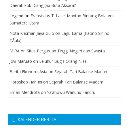
Daerah kok Dianggap Buta Aksara?
Legend
on
Fransiskus T. Lase: Mantan Bintang Bola Voli
Sumatera Utara
Nota Krisman Jaya Gulo
on
Lagu Lama (Iraono Sihino
TÃµla)
MIRA
on
Situs Perguruan Tinggi Negeri dan Swasta
Jovi Maruao
on
Leluhur Bugis Orang Nias
Berita Ekonomi Asia
on
Sejarah Tari Balanse Madam
Horoskop Hari Ini
on
Sejarah Tari Balanse Madam
Eman Mendrofa
on
Ya’ahowu Wanunu Fandru
KALENDER BERITA