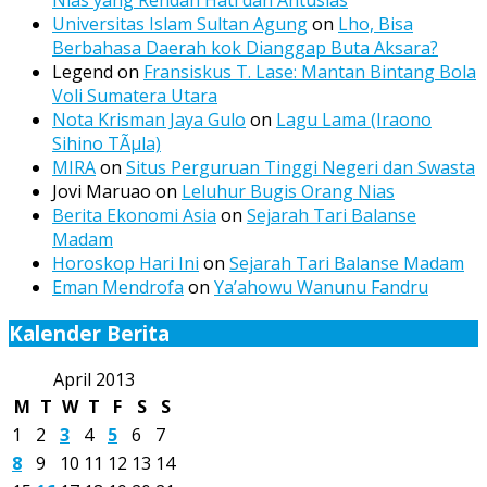
Nias yang Rendah Hati dan Antusias
Universitas Islam Sultan Agung
on
Lho, Bisa
Berbahasa Daerah kok Dianggap Buta Aksara?
Legend
on
Fransiskus T. Lase: Mantan Bintang Bola
Voli Sumatera Utara
Nota Krisman Jaya Gulo
on
Lagu Lama (Iraono
Sihino TÃµla)
MIRA
on
Situs Perguruan Tinggi Negeri dan Swasta
Jovi Maruao
on
Leluhur Bugis Orang Nias
Berita Ekonomi Asia
on
Sejarah Tari Balanse
Madam
Horoskop Hari Ini
on
Sejarah Tari Balanse Madam
Eman Mendrofa
on
Ya’ahowu Wanunu Fandru
Kalender Berita
April 2013
M
T
W
T
F
S
S
1
2
3
4
5
6
7
8
9
10
11
12
13
14