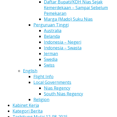
Daftar Bupati/KDH Nias Sejak
Kemerdekaan – Sampai Sebelum
Pemekaran
Marga (Mado) Suku Nias
Perguruan Tinggi
Australia
Belanda
Indonesia – Negeri
Indonesia – Swasta
Jerman
Swedia
Swiss
English
Flight Info
Local Governments
Nias Regency
South Nias Regency
Religion
Kabinet Kerja
Kategori Berita
Terhitung Mulai 12-08-2015