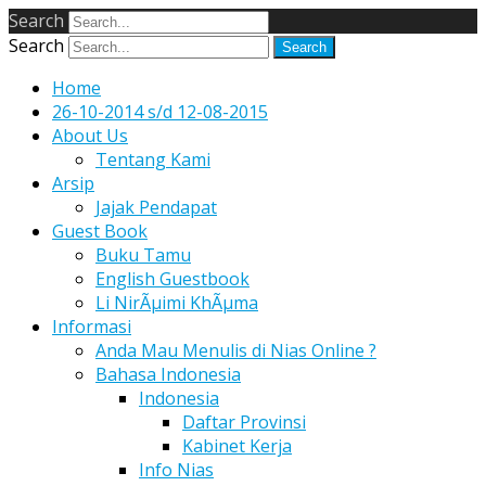
Search
Search
Home
26-10-2014 s/d 12-08-2015
About Us
Tentang Kami
Arsip
Jajak Pendapat
Guest Book
Buku Tamu
English Guestbook
Li NirÃµimi KhÃµma
Informasi
Anda Mau Menulis di Nias Online ?
Bahasa Indonesia
Indonesia
Daftar Provinsi
Kabinet Kerja
Info Nias