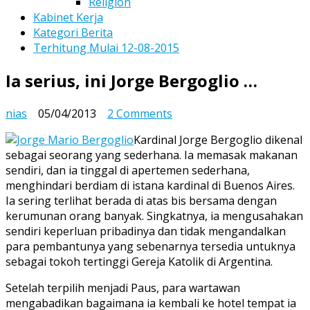
Religion
Kabinet Kerja
Kategori Berita
Terhitung Mulai 12-08-2015
Ia serius, ini Jorge Bergoglio …
on
nias
05/04/2013
2 Comments
Ia
Kardinal Jorge Bergoglio dikenal
serius,
sebagai seorang yang sederhana. Ia memasak makanan
ini
sendiri, dan ia tinggal di apertemen sederhana,
Jorge
menghindari berdiam di istana kardinal di Buenos Aires.
Bergoglio
Ia sering terlihat berada di atas bis bersama dengan
…
kerumunan orang banyak. Singkatnya, ia mengusahakan
sendiri keperluan pribadinya dan tidak mengandalkan
para pembantunya yang sebenarnya tersedia untuknya
sebagai tokoh tertinggi Gereja Katolik di Argentina.
Setelah terpilih menjadi Paus, para wartawan
mengabadikan bagaimana ia kembali ke hotel tempat ia