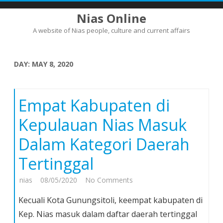
Nias Online
A website of Nias people, culture and current affairs
Skip
to
content
DAY:
MAY 8, 2020
Empat Kabupaten di
Kepulauan Nias Masuk
Dalam Kategori Daerah
Tertinggal
on
nias
08/05/2020
No Comments
Empat
Kecuali Kota Gunungsitoli, keempat kabupaten di
Kabupaten
Kep. Nias masuk dalam daftar daerah tertinggal
di