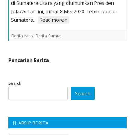
di Sumatera Utara yang diumumkan Presiden
Kepulauan
Jokowi hari ini, Jumat 8 Mei 2020. Lebih jauh, di
Nias
Masuk
Sumatera…
Read more »
Dalam
Kategori
Berita Nias
,
Berita Sumut
Daerah
Tertinggal
Pencarian Berita
Search
Search
ARSIP BERITA