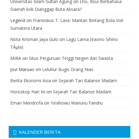
Universitas Islam Sultan Agung
on
Lho, Bisa Berbahasa
Daerah kok Dianggap Buta Aksara?
Legend
on
Fransiskus T. Lase: Mantan Bintang Bola Voli
Sumatera Utara
Nota Krisman Jaya Gulo
on
Lagu Lama (Iraono Sihino
TÃµla)
MIRA
on
Situs Perguruan Tinggi Negeri dan Swasta
Jovi Maruao
on
Leluhur Bugis Orang Nias
Berita Ekonomi Asia
on
Sejarah Tari Balanse Madam
Horoskop Hari Ini
on
Sejarah Tari Balanse Madam
Eman Mendrofa
on
Ya’ahowu Wanunu Fandru
KALENDER BERITA