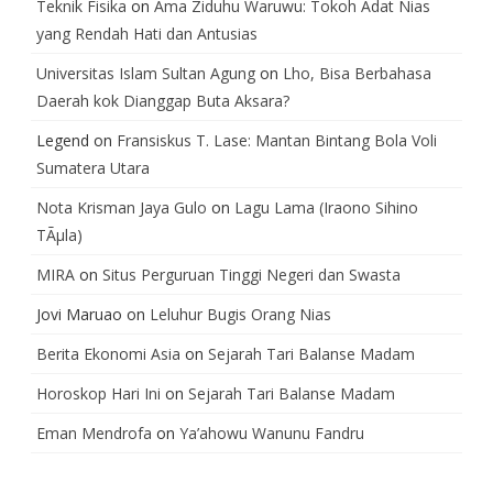
Teknik Fisika
on
Ama Ziduhu Waruwu: Tokoh Adat Nias
yang Rendah Hati dan Antusias
Universitas Islam Sultan Agung
on
Lho, Bisa Berbahasa
Daerah kok Dianggap Buta Aksara?
Legend
on
Fransiskus T. Lase: Mantan Bintang Bola Voli
Sumatera Utara
Nota Krisman Jaya Gulo
on
Lagu Lama (Iraono Sihino
TÃµla)
MIRA
on
Situs Perguruan Tinggi Negeri dan Swasta
Jovi Maruao
on
Leluhur Bugis Orang Nias
Berita Ekonomi Asia
on
Sejarah Tari Balanse Madam
Horoskop Hari Ini
on
Sejarah Tari Balanse Madam
Eman Mendrofa
on
Ya’ahowu Wanunu Fandru