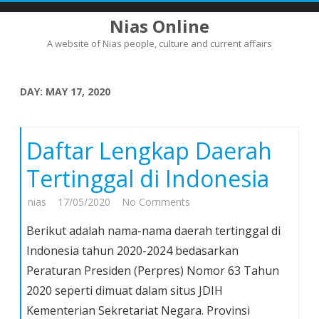
Nias Online
A website of Nias people, culture and current affairs
Skip
to
content
DAY:
MAY 17, 2020
Daftar Lengkap Daerah
Tertinggal di Indonesia
on
nias
17/05/2020
No Comments
Daftar
Berikut adalah nama-nama daerah tertinggal di
Lengkap
Indonesia tahun 2020-2024 bedasarkan
Daerah
Peraturan Presiden (Perpres) Nomor 63 Tahun
Tertinggal
2020 seperti dimuat dalam situs JDIH
di
Indonesia
Kementerian Sekretariat Negara. Provinsi