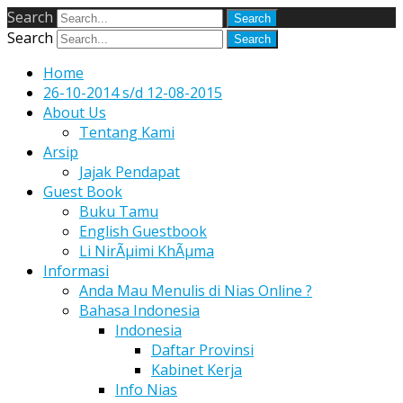
Search
Search
Home
26-10-2014 s/d 12-08-2015
About Us
Tentang Kami
Arsip
Jajak Pendapat
Guest Book
Buku Tamu
English Guestbook
Li NirÃµimi KhÃµma
Informasi
Anda Mau Menulis di Nias Online ?
Bahasa Indonesia
Indonesia
Daftar Provinsi
Kabinet Kerja
Info Nias