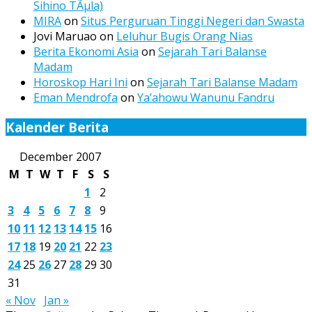
Sihino TÃµla)
MIRA
on
Situs Perguruan Tinggi Negeri dan Swasta
Jovi Maruao
on
Leluhur Bugis Orang Nias
Berita Ekonomi Asia
on
Sejarah Tari Balanse
Madam
Horoskop Hari Ini
on
Sejarah Tari Balanse Madam
Eman Mendrofa
on
Ya’ahowu Wanunu Fandru
Kalender Berita
December 2007
M
T
W
T
F
S
S
1
2
3
4
5
6
7
8
9
10
11
12
13
14
15
16
17
18
19
20
21
22
23
24
25
26
27
28
29
30
31
« Nov
Jan »