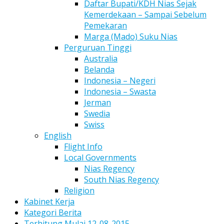
Daftar Bupati/KDH Nias Sejak
Kemerdekaan – Sampai Sebelum
Pemekaran
Marga (Mado) Suku Nias
Perguruan Tinggi
Australia
Belanda
Indonesia – Negeri
Indonesia – Swasta
Jerman
Swedia
Swiss
English
Flight Info
Local Governments
Nias Regency
South Nias Regency
Religion
Kabinet Kerja
Kategori Berita
Terhitung Mulai 12-08-2015