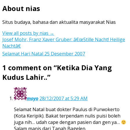
About nias
Situs budaya, bahasa dan aktualita masyarakat Nias
View all posts by nias
→
Post
Josef Mohr, Franz Xaver Gruber: â€œStille Nacht! Heilige
Nachtâ€
navigation
Selamat Hari Natal 25 Desember 2007
1 comment on “
Ketika Dia Yang
Kudus Lahir..
”
moyo
28/12/2007 at 5:29 AM
Selamat Natal buat dokter Paulus di Purwokerto
(Kota Keripik). Bakat terpendam nulis puisi boleh
juga nih… udah cape dengan pasien dan gen ya…
Salam manis dari Tanah Bagelen.