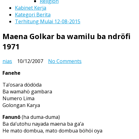
Religion
Kabinet Kerja
Kategori Berita
Terhitung Mulai 12-08-2015
Maena Golkar ba wamilu ba ndröfi
1971
on
nias
10/12/2007
No Comments
Maena
Fanehe
Golkar
ba
Ta’osara dödöda
wamilu
Ba wamahö gambara
ba
Numero Lima
ndröfi
Golongan Karya
1971
Fanunö
(ha duma-duma)
Ba da’utohu nayada maena ba ga’a
He mato dombua, mato dombua böhöi oya