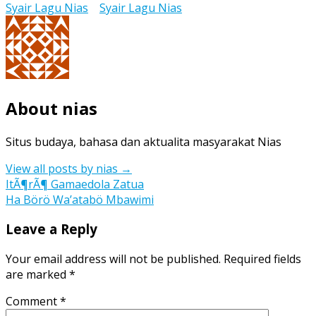
Syair Lagu Nias
Syair Lagu Nias
About nias
Situs budaya, bahasa dan aktualita masyarakat Nias
View all posts by nias
→
Post
ItÃ¶rÃ¶ Gamaedola Zatua
Ha Börö Wa’atabö Mbawimi
navigation
Leave a Reply
Your email address will not be published.
Required fields
are marked
*
Comment
*