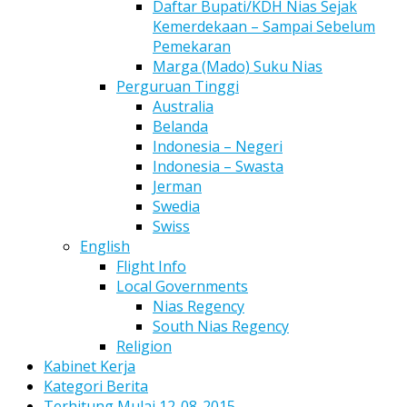
Daftar Bupati/KDH Nias Sejak
Kemerdekaan – Sampai Sebelum
Pemekaran
Marga (Mado) Suku Nias
Perguruan Tinggi
Australia
Belanda
Indonesia – Negeri
Indonesia – Swasta
Jerman
Swedia
Swiss
English
Flight Info
Local Governments
Nias Regency
South Nias Regency
Religion
Kabinet Kerja
Kategori Berita
Terhitung Mulai 12-08-2015