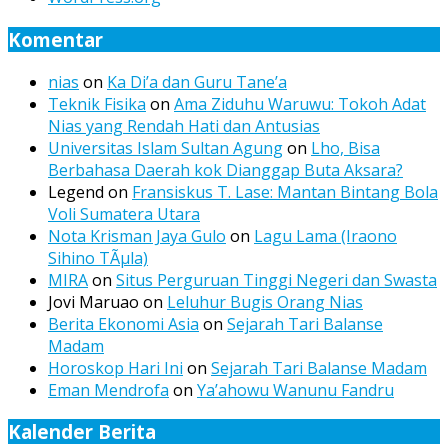
Komentar
nias
on
Ka Di’a dan Guru Tane’a
Teknik Fisika
on
Ama Ziduhu Waruwu: Tokoh Adat
Nias yang Rendah Hati dan Antusias
Universitas Islam Sultan Agung
on
Lho, Bisa
Berbahasa Daerah kok Dianggap Buta Aksara?
Legend
on
Fransiskus T. Lase: Mantan Bintang Bola
Voli Sumatera Utara
Nota Krisman Jaya Gulo
on
Lagu Lama (Iraono
Sihino TÃµla)
MIRA
on
Situs Perguruan Tinggi Negeri dan Swasta
Jovi Maruao
on
Leluhur Bugis Orang Nias
Berita Ekonomi Asia
on
Sejarah Tari Balanse
Madam
Horoskop Hari Ini
on
Sejarah Tari Balanse Madam
Eman Mendrofa
on
Ya’ahowu Wanunu Fandru
Kalender Berita