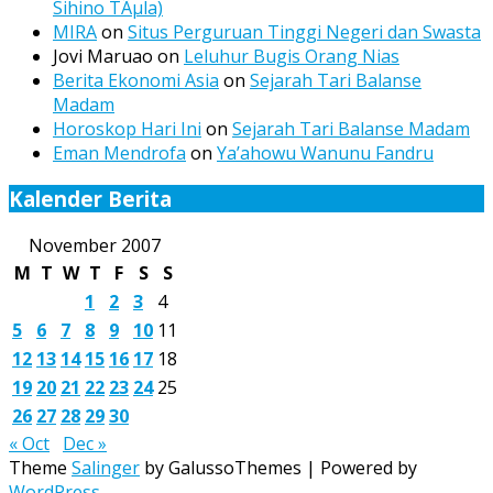
Sihino TÃµla)
MIRA
on
Situs Perguruan Tinggi Negeri dan Swasta
Jovi Maruao
on
Leluhur Bugis Orang Nias
Berita Ekonomi Asia
on
Sejarah Tari Balanse
Madam
Horoskop Hari Ini
on
Sejarah Tari Balanse Madam
Eman Mendrofa
on
Ya’ahowu Wanunu Fandru
Kalender Berita
November 2007
M
T
W
T
F
S
S
1
2
3
4
5
6
7
8
9
10
11
12
13
14
15
16
17
18
19
20
21
22
23
24
25
26
27
28
29
30
« Oct
Dec »
Theme
Salinger
by GalussoThemes | Powered by
WordPress