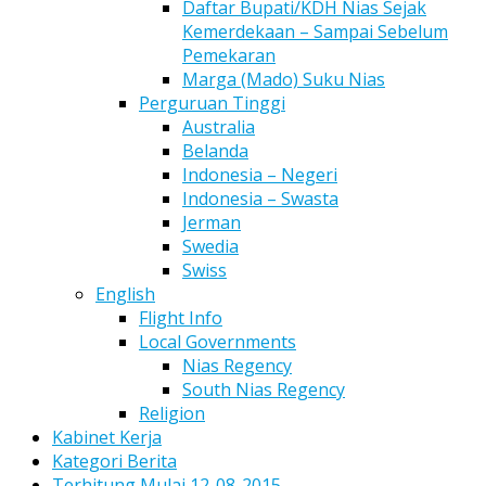
Daftar Bupati/KDH Nias Sejak
Kemerdekaan – Sampai Sebelum
Pemekaran
Marga (Mado) Suku Nias
Perguruan Tinggi
Australia
Belanda
Indonesia – Negeri
Indonesia – Swasta
Jerman
Swedia
Swiss
English
Flight Info
Local Governments
Nias Regency
South Nias Regency
Religion
Kabinet Kerja
Kategori Berita
Terhitung Mulai 12-08-2015