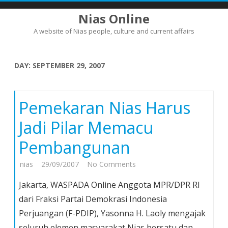
Nias Online
A website of Nias people, culture and current affairs
Skip
to
content
DAY:
SEPTEMBER 29, 2007
Pemekaran Nias Harus
Jadi Pilar Memacu
Pembangunan
on
nias
29/09/2007
No Comments
Pemekaran
Jakarta, WASPADA Online Anggota MPR/DPR RI
Nias
dari Fraksi Partai Demokrasi Indonesia
Harus
Perjuangan (F-PDIP), Yasonna H. Laoly mengajak
Jadi
seluruh elemen masyarakat Nias bersatu dan
Pilar