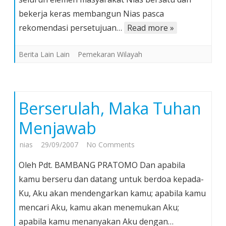
Memacu
bekerja keras membangun Nias pasca
Pembangunan
rekomendasi persetujuan…
Read more »
Berita Lain Lain
Pemekaran Wilayah
Berserulah, Maka Tuhan
Menjawab
on
nias
29/09/2007
No Comments
Berserulah,
Oleh Pdt. BAMBANG PRATOMO Dan apabila
Maka
kamu berseru dan datang untuk berdoa kepada-
Tuhan
Ku, Aku akan mendengarkan kamu; apabila kamu
Menjawab
mencari Aku, kamu akan menemukan Aku;
apabila kamu menanyakan Aku dengan…