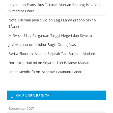
Legend
on
Fransiskus T. Lase: Mantan Bintang Bola Voli
Sumatera Utara
Nota Krisman Jaya Gulo
on
Lagu Lama (Iraono Sihino
TÃµla)
MIRA
on
Situs Perguruan Tinggi Negeri dan Swasta
Jovi Maruao
on
Leluhur Bugis Orang Nias
Berita Ekonomi Asia
on
Sejarah Tari Balanse Madam
Horoskop Hari Ini
on
Sejarah Tari Balanse Madam
Eman Mendrofa
on
Ya’ahowu Wanunu Fandru
KALENDER BERITA
September 2007