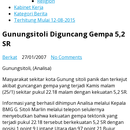
Religion
Kabinet Kerja
Kategori Berita
Terhitung Mulai 12-08-2015
Gunungsitoli Diguncang Gempa 5,2
SR
on
Berkat
27/01/2007
No Comments
Gunungsitoli
Gunungsitoli, (Analisa)
Diguncang
Gempa
Masyarakat sekitar kota Gunung sitoli panik dan terkejut
5,2
akibat guncangan gempa yang terjadi Kamis malam
SR
(25/1) sekitar pukul 22.18 malam dengan kekuatan 5,2 SR.
Informasi yang berhasil dihimpun Analisa melalui Kepala
BMG G. Sitoli Marlin melalui telepon selulernya
menyebutkan bahwa kekuatan gempa tektonik yang
terjadi pukul 22.18 tersebut berkekuatan 5,2 SR dengan
posisi 1 point 9 Lintang Utara dan 97 point 21 Bujur