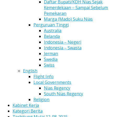
Daftar Bupati/KDH Nias Sejak
Kemerdekaan – Sampai Sebelum
Pemekaran
Marga (Mado) Suku Nias
Perguruan Tinggi
Australia
Belanda
Indonesia – Negeri
Indonesia – Swasta
Jerman
Swedia
Swiss
English
Flight Info
Local Governments
Nias Regency
South Nias Regency
Religion
Kabinet Kerja
Kategori Berita
Terhitung Mulai 12-08-2015