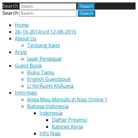
Search
Search
Home
26-10-2014 s/d 12-08-2015
About Us
Tentang Kami
Arsip
Jajak Pendapat
Guest Book
Buku Tamu
English Guestbook
Li NirÃµimi KhÃµma
Informasi
Anda Mau Menulis di Nias Online ?
Bahasa Indonesia
Indonesia
Daftar Provinsi
Kabinet Kerja
Info Nias