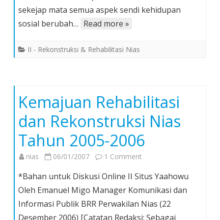
Konsekuensi
sekejap mata semua aspek sendi kehidupan
Bencana
sosial berubah…
Read more »
Alam
II - Rekonstruksi & Rehabilitasi Nias
Kemajuan Rehabilitasi
dan Rekonstruksi Nias
Tahun 2005-2006
on
nias
06/01/2007
1 Comment
Kemajuan
*Bahan untuk Diskusi Online II Situs Yaahowu
Rehabilitasi
Oleh Emanuel Migo Manager Komunikasi dan
dan
Informasi Publik BRR Perwakilan Nias (22
Rekonstruksi
Desember 2006) [Catatan Redaksi: Sebagai
Nias