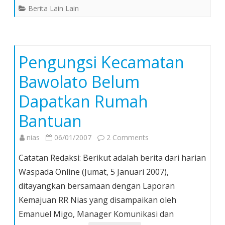
Berita Lain Lain
Pengungsi Kecamatan
Bawolato Belum
Dapatkan Rumah
Bantuan
on
nias
06/01/2007
2 Comments
Pengungsi
Catatan Redaksi: Berikut adalah berita dari harian
Kecamatan
Waspada Online (Jumat, 5 Januari 2007),
Bawolato
ditayangkan bersamaan dengan Laporan
Belum
Kemajuan RR Nias yang disampaikan oleh
Dapatkan
Rumah
Emanuel Migo, Manager Komunikasi dan
Bantuan