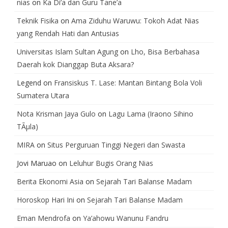
nias
on
Ka Di’a dan Guru Tane’a
Teknik Fisika
on
Ama Ziduhu Waruwu: Tokoh Adat Nias
yang Rendah Hati dan Antusias
Universitas Islam Sultan Agung
on
Lho, Bisa Berbahasa
Daerah kok Dianggap Buta Aksara?
Legend
on
Fransiskus T. Lase: Mantan Bintang Bola Voli
Sumatera Utara
Nota Krisman Jaya Gulo
on
Lagu Lama (Iraono Sihino
TÃµla)
MIRA
on
Situs Perguruan Tinggi Negeri dan Swasta
Jovi Maruao
on
Leluhur Bugis Orang Nias
Berita Ekonomi Asia
on
Sejarah Tari Balanse Madam
Horoskop Hari Ini
on
Sejarah Tari Balanse Madam
Eman Mendrofa
on
Ya’ahowu Wanunu Fandru