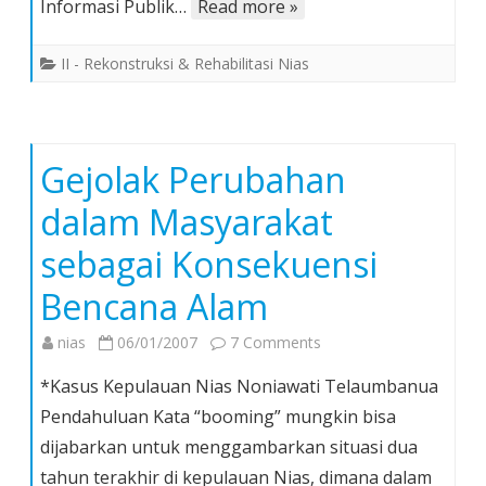
Informasi Publik…
Read more »
II - Rekonstruksi & Rehabilitasi Nias
Gejolak Perubahan
dalam Masyarakat
sebagai Konsekuensi
Bencana Alam
on
nias
06/01/2007
7 Comments
Gejolak
*Kasus Kepulauan Nias Noniawati Telaumbanua
Perubahan
Pendahuluan Kata “booming” mungkin bisa
dalam
dijabarkan untuk menggambarkan situasi dua
Masyarakat
tahun terakhir di kepulauan Nias, dimana dalam
sebagai