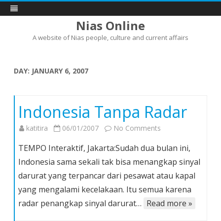
Nias Online
A website of Nias people, culture and current affairs
Skip
to
content
DAY:
JANUARY 6, 2007
Indonesia Tanpa Radar
on
katitira
06/01/2007
No Comments
Indonesia
TEMPO Interaktif, Jakarta:Sudah dua bulan ini,
Tanpa
Indonesia sama sekali tak bisa menangkap sinyal
Radar
darurat yang terpancar dari pesawat atau kapal
yang mengalami kecelakaan. Itu semua karena
radar penangkap sinyal darurat…
Read more »