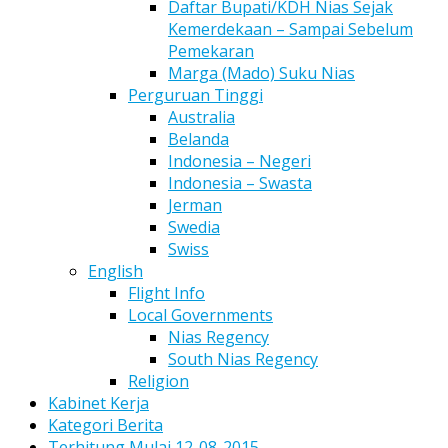
Daftar Bupati/KDH Nias Sejak
Kemerdekaan – Sampai Sebelum
Pemekaran
Marga (Mado) Suku Nias
Perguruan Tinggi
Australia
Belanda
Indonesia – Negeri
Indonesia – Swasta
Jerman
Swedia
Swiss
English
Flight Info
Local Governments
Nias Regency
South Nias Regency
Religion
Kabinet Kerja
Kategori Berita
Terhitung Mulai 12-08-2015