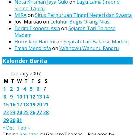
Nota Krisman Jaya Gulo
on
Lagu Lama (Iraono
Sihino TÃµla)
MIRA
on
Situs Perguruan Tinggi Negeri dan Swasta
Jovi Maruao
on
Leluhur Bugis Orang Nias
Berita Ekonomi Asia
on
Sejarah Tari Balanse
Madam
Horoskop Hari Ini
on
Sejarah Tari Balanse Madam
Eman Mendrofa
on
Ya’ahowu Wanunu Fandru
Kalender Berita
January 2007
M
T
W
T
F
S
S
1
2
3
4
5
6
7
8
9
10
11
12
13
14
15
16
17
18
19
20
21
22
23
24
25
26
27
28
29
30
31
« Dec
Feb »
Theme
Salinger
by GalussoThemes | Powered by