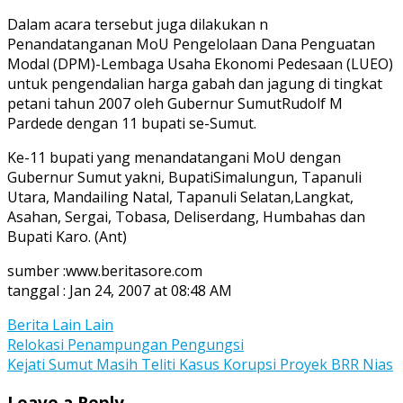
Dalam acara tersebut juga dilakukan n
Penandatanganan MoU Pengelolaan Dana Penguatan
Modal (DPM)-Lembaga Usaha Ekonomi Pedesaan (LUEO)
untuk pengendalian harga gabah dan jagung di tingkat
petani tahun 2007 oleh Gubernur SumutRudolf M
Pardede dengan 11 bupati se-Sumut.
Ke-11 bupati yang menandatangani MoU dengan
Gubernur Sumut yakni, BupatiSimalungun, Tapanuli
Utara, Mandailing Natal, Tapanuli Selatan,Langkat,
Asahan, Sergai, Tobasa, Deliserdang, Humbahas dan
Bupati Karo. (Ant)
sumber :www.beritasore.com
tanggal : Jan 24, 2007 at 08:48 AM
Berita Lain Lain
Post
Relokasi Penampungan Pengungsi
Kejati Sumut Masih Teliti Kasus Korupsi Proyek BRR Nias
navigation
Leave a Reply