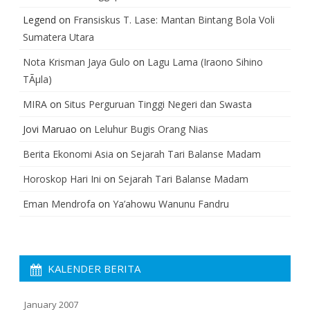
Legend
on
Fransiskus T. Lase: Mantan Bintang Bola Voli
Sumatera Utara
Nota Krisman Jaya Gulo
on
Lagu Lama (Iraono Sihino
TÃµla)
MIRA
on
Situs Perguruan Tinggi Negeri dan Swasta
Jovi Maruao
on
Leluhur Bugis Orang Nias
Berita Ekonomi Asia
on
Sejarah Tari Balanse Madam
Horoskop Hari Ini
on
Sejarah Tari Balanse Madam
Eman Mendrofa
on
Ya’ahowu Wanunu Fandru
KALENDER BERITA
January 2007