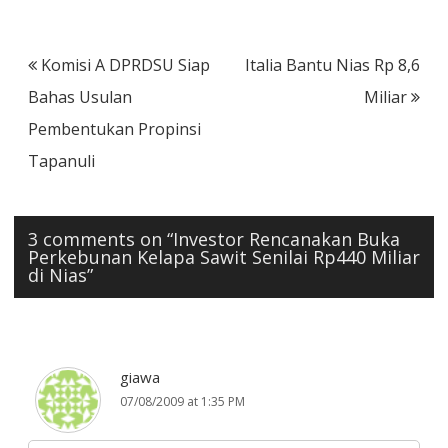
Post
Komisi A DPRDSU Siap
Italia Bantu Nias Rp 8,6
navigation
Bahas Usulan
Miliar
Pembentukan Propinsi
Tapanuli
3 comments on “
Investor Rencanakan Buka
Perkebunan Kelapa Sawit Senilai Rp440 Miliar
di Nias
”
giawa
07/08/2009 at 1:35 PM