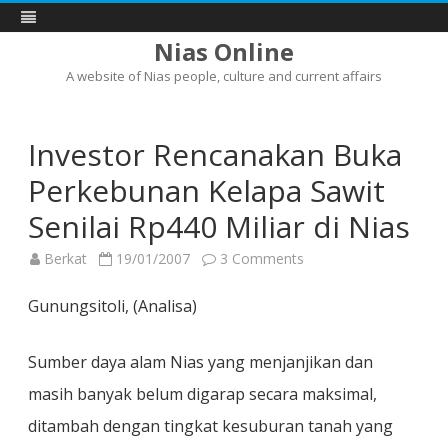
Nias Online
A website of Nias people, culture and current affairs
Skip
to
content
Investor Rencanakan Buka
Perkebunan Kelapa Sawit
Senilai Rp440 Miliar di Nias
on
Berkat
19/01/2007
3 Comments
Investor
Rencanakan
Buka
Gunungsitoli, (Analisa)
Perkebunan
Kelapa
Sawit
Senilai
Sumber daya alam Nias yang menjanjikan dan
Rp440
Miliar
masih banyak belum digarap secara maksimal,
di
Nias
ditambah dengan tingkat kesuburan tanah yang