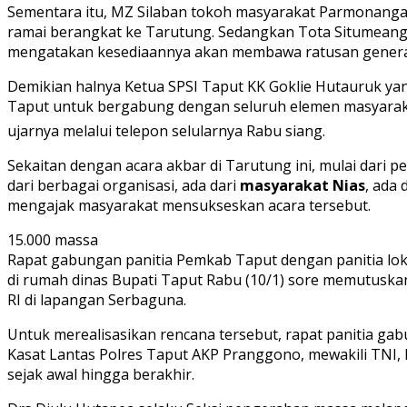
Sementara itu, MZ Silaban tokoh masyarakat Parmonang
ramai berangkat ke Tarutung. Sedangkan Tota Situmeang
mengatakan kesediaannya akan membawa ratusan generasi
Demikian halnya Ketua SPSI Taput KK Goklie Hutauruk y
Taput untuk bergabung dengan seluruh elemen masyaraka
ujarnya melalui telepon selularnya Rabu siang.
Sekaitan dengan acara akbar di Tarutung ini, mulai dari
dari berbagai organisasi, ada dari
masyarakat Nias
, ada
mengajak masyarakat mensukseskan acara tersebut.
15.000 massa
Rapat gabungan panitia Pemkab Taput dengan panitia lo
di rumah dinas Bupati Taput Rabu (10/1) sore memutuska
RI di lapangan Serbaguna.
Untuk merealisasikan rencana tersebut, rapat panitia g
Kasat Lantas Polres Taput AKP Pranggono, mewakili TNI, D
sejak awal hingga berakhir.