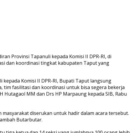
 Provinsi Tapanuli kepada Komisi II DPR-RI, di
asi dan koordinasi tingkat kabupaten Taput yang
 kepada Komisi II DPR-RI, Bupati Taput langsung
im fasilitasi dan koordinasi untuk bisa segera bekerja
r AMH Hutagaol MM dan Drs HP Marpaung kepada SIB, Rabu
 masyarakat diserukan untuk hadir dalam acara tersebut.
tambah Butarbutar.
tiga ketua dan 14 seksi yang jumlahnya 100 orang lebih.