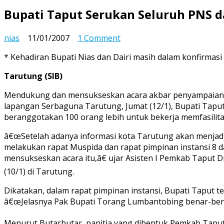
Bupati Taput Serukan Seluruh PNS 
on
nias
11/01/2007
1 Comment
Bupati
* Kehadiran Bupati Nias dan Dairi masih dalam konfirmasi
Taput
Serukan
Tarutung (SIB)
Seluruh
PNS
Mendukung dan mensukseskan acara akbar penyampaian ke
dan
lapangan Serbaguna Tarutung, Jumat (12/1), Bupati Taput
Masyarakat
beranggotakan 100 orang lebih untuk bekerja memfasilita
Hadir
â€œSetelah adanya informasi kota Tarutung akan menjadi
melakukan rapat Muspida dan rapat pimpinan instansi 8 da
mensukseskan acara itu,â€ ujar Asisten I Pemkab Taput 
(10/1) di Tarutung.
Dikatakan, dalam rapat pimpinan instansi, Bupati Taput 
â€œJelasnya Pak Bupati Torang Lumbantobing benar-bena
Menurut Butarbutar, panitia yang dibentuk Pemkab Taput 