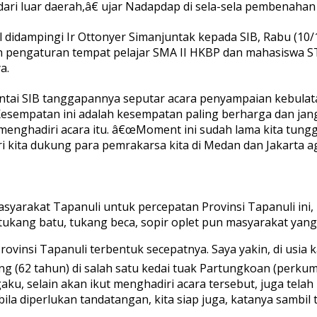
ari luar daerah,â€ ujar Nadapdap di sela-sela pembenaha
kal didampingi Ir Ottonyer Simanjuntak kepada SIB, Rabu (
n pengaturan tempat pelajar SMA II HKBP dan mahasiswa 
a.
ntai SIB tanggapannya seputar acara penyampaian kebulat
empatan ini adalah kesempatan paling berharga dan jangan 
nghadiri acara itu. â€œMoment ini sudah lama kita tungg
mari kita dukung para pemrakarsa kita di Medan dan Jakart
arakat Tapanuli untuk percepatan Provinsi Tapanuli ini, 
tukang batu, tukang beca, sopir oplet pun masyarakat yang
ovinsi Tapanuli terbentuk secepatnya. Saya yakin, di usia k
g (62 tahun) di salah satu kedai tuak Partungkoan (perkum
u, selain akan ikut menghadiri acara tersebut, juga telah
la diperlukan tandatangan, kita siap juga, katanya sambil 