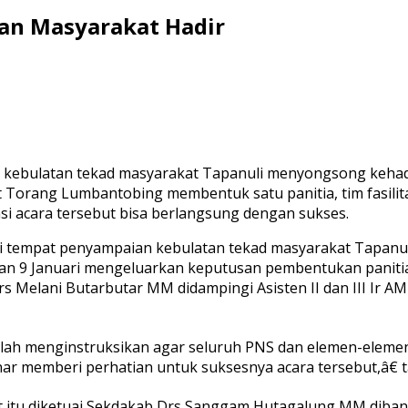
dan Masyarakat Hadir
bulatan tekad masyarakat Tapanuli menyongsong kehadiran
 Torang Lumbantobing membentuk satu panitia, tim fasilit
si acara tersebut bisa berlangsung dengan sukses.
 tempat penyampaian kebulatan tekad masyarakat Tapanuli
n 9 Januari mengeluarkan keputusan pembentukan panitia, t
Drs Melani Butarbutar MM didampingi Asisten II dan III I
telah menginstruksikan agar seluruh PNS dan elemen-elemen
r memberi perhatian untuk suksesnya acara tersebut,â€ 
itu diketuai Sekdakab Drs Sanggam Hutagalung MM dibantu 