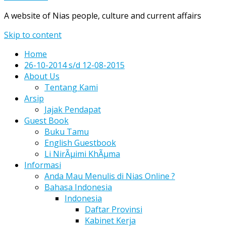
A website of Nias people, culture and current affairs
Skip to content
Home
26-10-2014 s/d 12-08-2015
About Us
Tentang Kami
Arsip
Jajak Pendapat
Guest Book
Buku Tamu
English Guestbook
Li NirÃµimi KhÃµma
Informasi
Anda Mau Menulis di Nias Online ?
Bahasa Indonesia
Indonesia
Daftar Provinsi
Kabinet Kerja