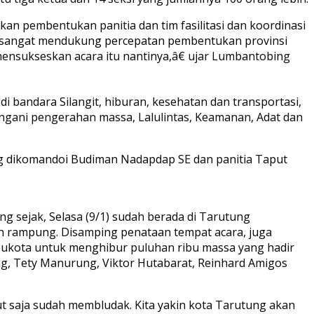
n pembentukan panitia dan tim fasilitasi dan koordinasi
a sangat mendukung percepatan pembentukan provinsi
ensukseskan acara itu nantinya,â€ ujar Lumbantobing
 bandara Silangit, hiburan, kesehatan dan transportasi,
angani pengerahan massa, Lalulintas, Keamanan, Adat dan
ng dikomandoi Budiman Nadapdap SE dan panitia Taput
 sejak, Selasa (9/1) sudah berada di Tarutung
ah rampung. Disamping penataan tempat acara, juga
ibukota untuk menghibur puluhan ribu massa yang hadir
ing, Tety Manurung, Viktor Hutabarat, Reinhard Amigos
put saja sudah membludak. Kita yakin kota Tarutung akan