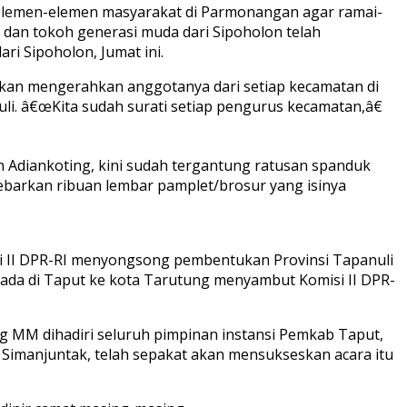
elemen-elemen masyarakat di Parmonangan agar ramai-
dan tokoh generasi muda dari Sipoholon telah
 Sipoholon, Jumat ini.
kan mengerahkan anggotanya dari setiap kecamatan di
. â€œKita sudah surati setiap pengurus kecamatan,â€
n Adiankoting, kini sudah tergantung ratusan spanduk
nyebarkan ribuan lembar pamplet/brosur yang isinya
i II DPR-RI menyongsong pembentukan Provinsi Tapanuli
ada di Taput ke kota Tarutung menyambut Komisi II DPR-
 MM dihadiri seluruh pimpinan instansi Pemkab Taput,
r Simanjuntak, telah sepakat akan mensukseskan acara itu