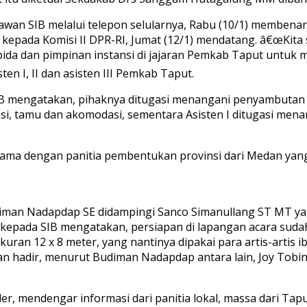
n SIB melalui telepon selularnya, Rabu (10/1) membenarka
kepada Komisi II DPR-RI, Jumat (12/1) mendatang. â€œKit
da dan pimpinan instansi di jajaran Pemkab Taput untuk m
n I, II dan asisten III Pemkab Taput.
IB mengatakan, pihaknya ditugasi menangani penyambutan di
si, tamu dan akomodasi, sementara Asisten I ditugasi men
asama dengan panitia pembentukan provinsi dari Medan ya
man Nadapdap SE didampingi Sanco Simanullang ST MT yang
l kepada SIB mengatakan, persiapan di lapangan acara sud
an 12 x 8 meter, yang nantinya dipakai para artis-artis 
akan hadir, menurut Budiman Nadapdap antara lain, Joy Tob
ler, mendengar informasi dari panitia lokal, massa dari Ta