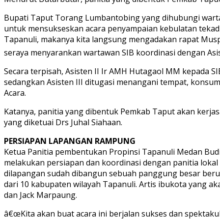
Bupati Taput Torang Lumbantobing yang dihubungi wartawa
untuk mensukseskan acara penyampaian kebulatan tekad 
Tapanuli, makanya kita langsung mengadakan rapat Muspi
seraya menyarankan wartawan SIB koordinasi dengan Asiste
Secara terpisah, Asisten II Ir AMH Hutagaol MM kepada S
sedangkan Asisten III ditugasi menangani tempat, konsum
Acara.
Katanya, panitia yang dibentuk Pemkab Taput akan kerj
yang diketuai Drs Juhal Siahaan.
PERSIAPAN LAPANGAN RAMPUNG
Ketua Panitia pembentukan Propinsi Tapanuli Medan Budi
melakukan persiapan dan koordinasi dengan panitia loka
dilapangan sudah dibangun sebuah panggung besar berukur
dari 10 kabupaten wilayah Tapanuli. Artis ibukota yang 
dan Jack Marpaung.
â€œKita akan buat acara ini berjalan sukses dan spektaku