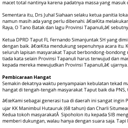
macet total nantinya karena padatnya massa yang masuk d
Sementara itu, Drs Juhal Siahaan selaku ketua panitia lo
namun masih ada yang perlu dibenahi. â€œKita melakuka
Raya, O Tano Batak dan lagu Provinsi Tapanuli,â€ sebutny
Ketua DPRD Taput FL Fernando Simanjuntak SH yang dimi
dengan baik. â€œKita mendukung sepenuhnya acara itu. Kes
seluruh lapisan masyarakat Taput berbondong-bondong me
tiada kata selain Provinsi Tapanuli harus terwujud dan 
kepada mereka mewujudkan Provinsi Tapanuli,â€ ujarnya.
Pembicaraan Hangat
Semakin dekatnya waktu penyampaian kebulatan tekad masy
hangat di tengah-tengah masyarakat Taput baik dia PNS, 
â€œKami sebagai generasi tua di daerah ini sangat ingin Pr
ujar KK Manimbul Hutauruk (68 tahun) dan Charli Situmean
Kedua tokoh masyarakatÂ Sipoholon itu kepada SIB mengak
memberi dukungan, walau hanya dengan suara saja. Tapi bi