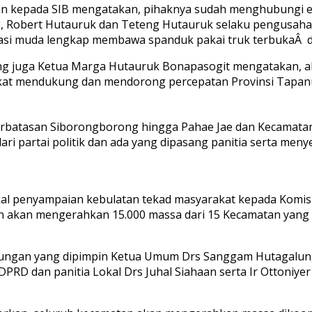
an kepada SIB mengatakan, pihaknya sudah menghubungi 
, Robert Hutauruk dan Teteng Hutauruk selaku pengusaha 
 muda lengkap membawa spanduk pakai truk terbukaÂ dari
ang juga Ketua Marga Hutauruk Bonapasogit mengatakan, a
t mendukung dan mendorong percepatan Provinsi Tapanuli
 perbatasan Siborongborong hingga Pahae Jae dan Kecamata
 dari partai politik dan ada yang dipasang panitia serta me
kal penyampaian kebulatan tekad masyarakat kepada Komis
n akan mengerahkan 15.000 massa dari 15 Kecamatan yang 
abungan yang dipimpin Ketua Umum Drs Sanggam Hutagalung
PRD dan panitia Lokal Drs Juhal Siahaan serta Ir Ottoniye