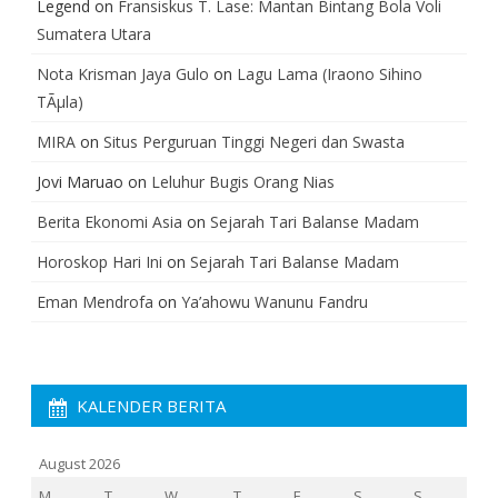
Legend
on
Fransiskus T. Lase: Mantan Bintang Bola Voli
Sumatera Utara
Nota Krisman Jaya Gulo
on
Lagu Lama (Iraono Sihino
TÃµla)
MIRA
on
Situs Perguruan Tinggi Negeri dan Swasta
Jovi Maruao
on
Leluhur Bugis Orang Nias
Berita Ekonomi Asia
on
Sejarah Tari Balanse Madam
Horoskop Hari Ini
on
Sejarah Tari Balanse Madam
Eman Mendrofa
on
Ya’ahowu Wanunu Fandru
KALENDER BERITA
August 2026
M
T
W
T
F
S
S