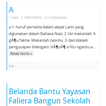
A
on
nias
24/07/2004
2 Comments
A
a 1. huruf pertama dalam abjad Latin yang
digunakan dalam Bahasa Nias; 2. kki makanlah. A
gÃ¶u fakhe: Makanlah nasimu. 3. dan (dalam
pengucapan bilangan). HÃ¶nÃ¶ a fitu ngaotu a…
Read more »
A
Belanda Bantu Yayasan
Faliera Bangun Sekolah