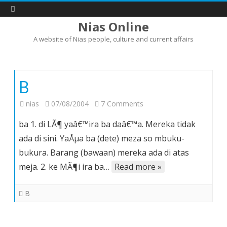
Nias Online
A website of Nias people, culture and current affairs
Skip
to
content
B
on
nias
07/08/2004
7 Comments
B
ba 1. di LÃ¶ yaâ€™ira ba daâ€™a. Mereka tidak
ada di sini. YaÅµa ba (dete) meza so mbuku-
bukura. Barang (bawaan) mereka ada di atas
meja. 2. ke MÃ¶i ira ba…
Read more »
B