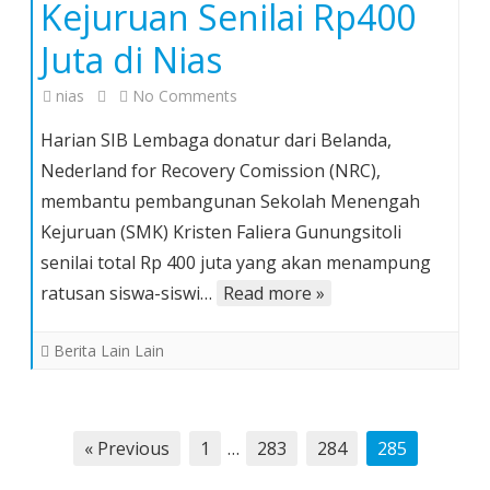
Kejuruan Senilai Rp400
Juta di Nias
on
nias
No Comments
Belanda
Harian SIB Lembaga donatur dari Belanda,
Bantu
Nederland for Recovery Comission (NRC),
Yayasan
membantu pembangunan Sekolah Menengah
Faliera
Kejuruan (SMK) Kristen Faliera Gunungsitoli
Bangun
Sekolah
senilai total Rp 400 juta yang akan menampung
Kejuruan
ratusan siswa-siswi…
Read more »
Senilai
Rp400
Berita Lain Lain
Juta
di
Nias
Posts
« Previous
1
…
283
284
285
pagination